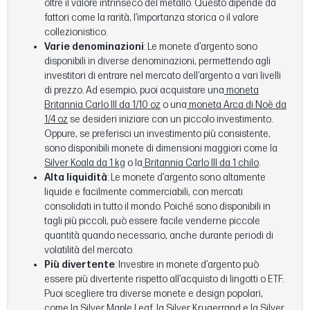
oltre il valore intrinseco del metallo. Questo dipende da
fattori come la rarità, l’importanza storica o il valore
collezionistico.
Varie denominazioni
: Le monete d’argento sono
disponibili in diverse denominazioni, permettendo agli
investitori di entrare nel mercato dell’argento a vari livelli
di prezzo. Ad esempio, puoi acquistare una
moneta
Britannia Carlo III da 1/10 oz
o una
moneta Arca di Noè da
1/4 oz
se desideri iniziare con un piccolo investimento.
Oppure, se preferisci un investimento più consistente,
sono disponibili monete di dimensioni maggiori come la
Silver Koala da 1 kg
o la
Britannia Carlo III da 1 chilo
.
Alta liquidità
: Le monete d’argento sono altamente
liquide e facilmente commerciabili, con mercati
consolidati in tutto il mondo. Poiché sono disponibili in
tagli più piccoli, può essere facile venderne piccole
quantità quando necessario, anche durante periodi di
volatilità del mercato.
Più divertente
: Investire in monete d’argento può
essere più divertente rispetto all’acquisto di lingotti o ETF.
Puoi scegliere tra diverse monete e design popolari,
come la Silver Maple Leaf, la
Silver Krugerrand
e la
Silver