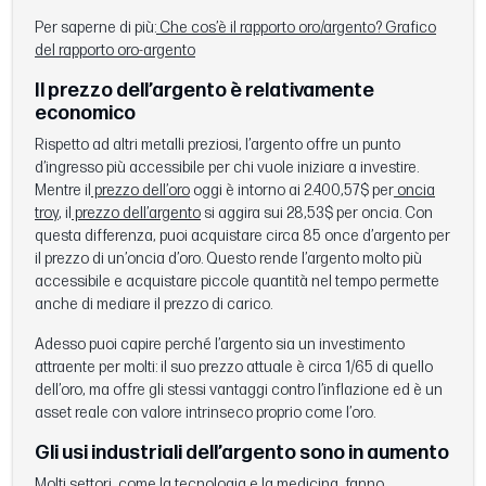
Per saperne di più:
Che cos’è il rapporto oro/argento? Grafico
del rapporto oro-argento
Il prezzo dell’argento è relativamente
economico
Rispetto ad altri metalli preziosi, l’argento offre un punto
d’ingresso più accessibile per chi vuole iniziare a investire.
Mentre il
prezzo dell’oro
oggi è intorno ai 2.400,57$ per
oncia
troy
, il
prezzo dell’argento
si aggira sui 28,53$ per oncia. Con
questa differenza, puoi acquistare circa 85 once d’argento per
il prezzo di un’oncia d’oro. Questo rende l’argento molto più
accessibile e acquistare piccole quantità nel tempo permette
anche di mediare il prezzo di carico.
Adesso puoi capire perché l’argento sia un investimento
attraente per molti: il suo prezzo attuale è circa 1/65 di quello
dell’oro, ma offre gli stessi vantaggi contro l’inflazione ed è un
asset reale con valore intrinseco proprio come l’oro.
Gli usi industriali dell’argento sono in aumento
Molti settori, come la tecnologia e la medicina, fanno