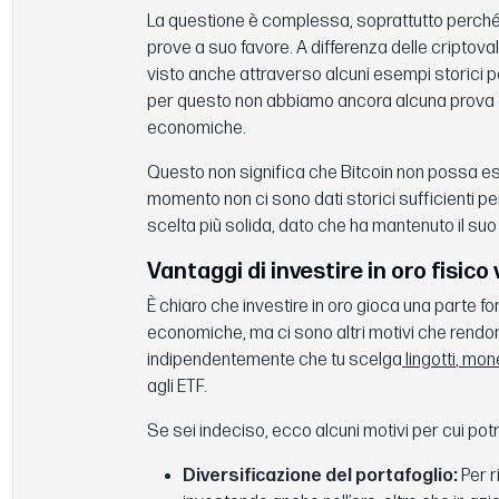
La questione è complessa, soprattutto perché 
prove a suo favore. A differenza delle criptoval
visto anche attraverso alcuni esempi storici po
per questo non abbiamo ancora alcuna prova c
economiche.
Questo non significa che Bitcoin non possa ess
momento non ci sono dati storici sufficienti pe
scelta più solida, dato che ha mantenuto il suo 
Vantaggi di investire in oro fisico v
È chiaro che investire in oro gioca una parte fon
economiche, ma ci sono altri motivi che rendono
indipendentemente che tu scelga
lingotti
,
mone
agli ETF.
Se sei indeciso, ecco alcuni motivi per cui po
Diversificazione del portafoglio:
Per r