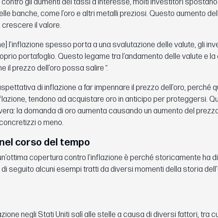
contro gli aumenti dei tassi d’interesse, molti investitori spostano 
delle banche, come l’oro e altri metalli preziosi. Questo aumento d
 crescere il valore.
l’inflazione spesso porta a una svalutazione delle valute, gli inves
 proprio portafoglio. Questo legame tra l’andamento delle valute e l
he il prezzo dell’oro possa salire
”
.
spettativa di inflazione a far impennare il prezzo dell’oro, perché q
nflazione, tendono ad acquistare oro in anticipo per proteggersi. 
avvera: la domanda di oro aumenta causando un aumento del prezzo
 concretizzi o meno.
 nel corso del tempo
un’ottima copertura contro l’inflazione è perché storicamente ha d
 seguito alcuni esempi tratti da diversi momenti della storia dell’
azione negli Stati Uniti salì alle stelle a causa di diversi fattori, tra 