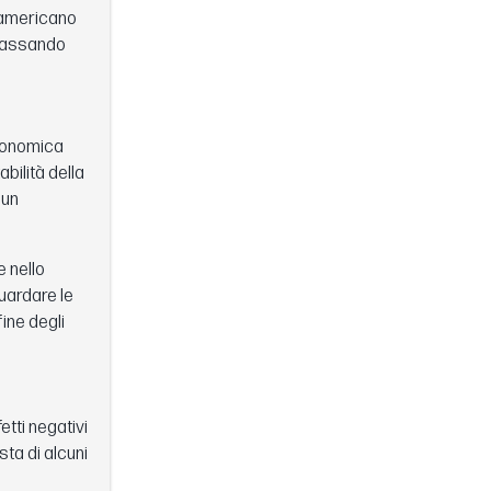
o americano
, passando
economica
bilità della
 un
e nello
guardare le
fine degli
etti negativi
sta di alcuni