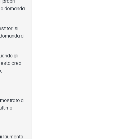
i propri
ella domanda
titori si
a domanda di
uando gli
Questo crea
,
imostrato di
ultimo
cui l’aumento