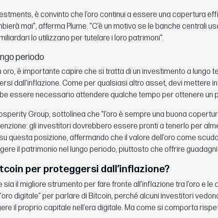
estments, è convinto che l’oro continui a essere una copertura ef
bierà mai", afferma Plume. "C’è un motivo se le banche centrali usa
liardari lo utilizzano per tutelare i loro patrimoni".
lungo periodo
 in oro, è importante capire che si tratta di un investimento a lungo t
i dall’inflazione. Come per qualsiasi altro asset, devi mettere in 
rebbe essere necessario attendere qualche tempo per ottenere un pr
sperity Group, sottolinea che "l’oro è sempre una buona copertur
etenzione: gli investitori dovrebbero essere pronti a tenerlo per al
e su questa posizione, affermando che il valore dell’oro come scud
ggere il patrimonio nel lungo periodo, piuttosto che offrire guadagn
tcoin per proteggersi dall’inflazione?
 sia il migliore strumento per fare fronte all’inflazione tra l’oro e le 
“oro digitale” per parlare di Bitcoin, perché alcuni investitori vedo
re il proprio capitale nell’era digitale. Ma come si comporta rispet