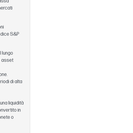
bassa
mercati
ni
indice S&P
l lungo
i asset
one.
iodi di alta
una liquidità
onvertito in
onete o