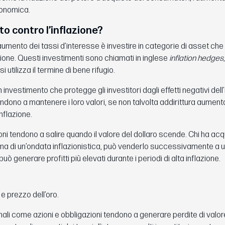
conomica.
to contro l’inflazione?
aumento dei tassi d’interesse è investire in categorie di asset ch
zione. Questi investimenti sono chiamati in inglese
inflation hedges
i utilizza il termine di bene rifugio.
 investimento che protegge gli investitori dagli effetti negativi dell’
tendono a mantenere i loro valori, se non talvolta addirittura aumentar
nflazione.
i tendono a salire quando il valore del dollaro scende. Chi ha acq
ma di un’ondata inflazionistica, può venderlo successivamente a 
o può generare profitti più elevati durante i periodi di alta inflazione.
 e prezzo dell’oro.
nali come azioni e obbligazioni tendono a generare perdite di valore