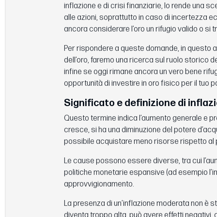
inflazione e di crisi finanziarie, lo rende una s
alle azioni, soprattutto in caso di incertezz
ancora considerare l’oro un rifugio valido o si t
Per rispondere a queste domande, in questo ar
dell’oro, faremo una ricerca sul ruolo storico
infine se oggi rimane ancora un vero bene rifug
opportunità di investire in oro fisico per il tuo p
Significato e definizione di inflaz
Questo termine indica l’aumento generale e pro
cresce, si ha una diminuzione del potere d’acq
possibile acquistare meno risorse rispetto al
Le cause possono essere diverse, tra cui l’aume
politiche monetarie espansive (ad esempio l’imm
approvvigionamento.
La presenza di un’inflazione moderata non è str
diventa troppo alta, può avere effetti negativi