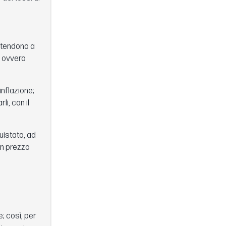
e tendono a
, ovvero
inflazione;
li, con il
uistato, ad
un prezzo
; così, per