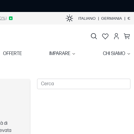
0%)
ITALIANO
|
GERMANIA
|
€
OFFERTE
IMPARARE
CHI SIAMO
à di
levata