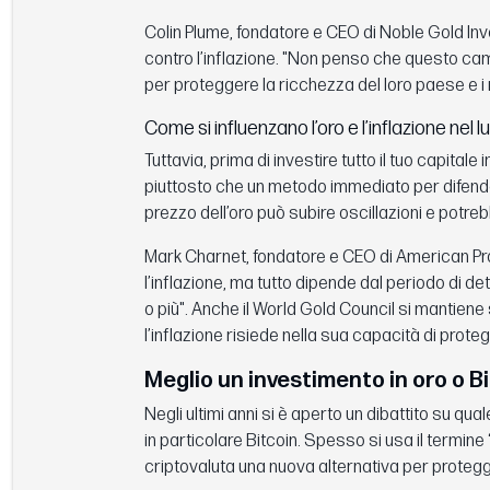
Colin Plume, fondatore e CEO di Noble Gold Inv
contro l’inflazione. "Non penso che questo cam
per proteggere la ricchezza del loro paese e i mi
Come si influenzano l’oro e l’inflazione nel 
Tuttavia, prima di investire tutto il tuo capitale
piuttosto che un metodo immediato per difenders
prezzo dell’oro può subire oscillazioni e pot
Mark Charnet, fondatore e CEO di American Pro
l’inflazione, ma tutto dipende dal periodo di d
o più". Anche il World Gold Council si mantien
l’inflazione risiede nella sua capacità di prote
Meglio un investimento in oro o Bi
Negli ultimi anni si è aperto un dibattito su quale
in particolare Bitcoin. Spesso si usa il termine 
criptovaluta una nuova alternativa per protegge