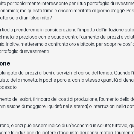
celta particolarmente interessante per il tuo portafoglio di investime
a economica; ma questa fama è ancora meritata al giorno d’oggi? P
ratta solo di un falso mito?
ticolo prenderemo in considerazione l’impatto dell’inflazione sul 
 del metallo prezioso come scudo contro l’aumento dei prezzi e val
io. Inoltre, metteremo a confronto oro e bitcoin, per scoprire così 
ortafoglio di investimenti.
ione
lungato dei prezzi di beni e servizi nel corso del tempo. Quando l’
uisto della moneta: in poche parole, con la stessa quantità di dena
 passato.
nto dei salari, il rincaro dei costi di produzione, l’aumento della
issione di maggiore liquidità nel sistema) o interruzioni nella cat
ano, e anzi può essere indice di un’economia in salute; tuttavia, 
, come la riduzione del potere d’acquisto dei consumatori, l’aumento 