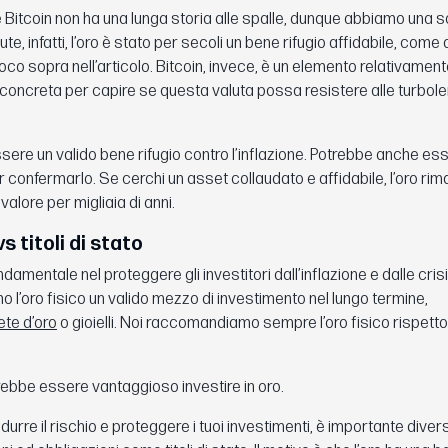
Bitcoin non ha una lunga storia alle spalle, dunque abbiamo una s
ute, infatti, l’oro è stato per secoli un bene rifugio affidabile, com
co sopra nell’articolo. Bitcoin, invece, è un elemento relativament
oncreta per capire se questa valuta possa resistere alle turbol
ere un valido bene rifugio contro l’inflazione. Potrebbe anche ess
r confermarlo. Se cerchi un asset collaudato e affidabile, l’oro rim
valore per migliaia di anni.
s titoli di stato
damentale nel proteggere gli investitori dall’inflazione e dalle crisi
 l’oro fisico un valido mezzo di investimento nel lungo termine,
te d’oro
o gioielli. Noi raccomandiamo sempre l’oro fisico rispetto
trebbe essere vantaggioso investire in oro.
idurre il rischio e proteggere i tuoi investimenti, è importante divers