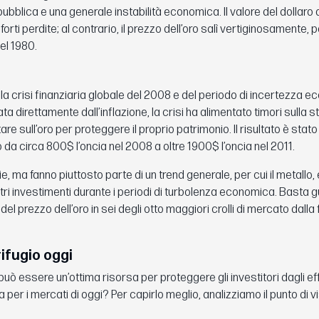
 pubblica e una generale instabilità economica. Il valore del dollar
o forti perdite; al contrario, il prezzo dell’oro salì vertiginosamente
el 1980.
lla crisi finanziaria globale del 2008 e del periodo di incertezza 
direttamente dall’inflazione, la crisi ha alimentato timori sulla sta
re sull’oro per proteggere il proprio patrimonio. Il risultato è stato
o da circa 800$ l’oncia nel 2008 a oltre 1900$ l’oncia nel 2011.
 ma fanno piuttosto parte di un trend generale, per cui il metallo, 
ltri investimenti durante i periodi di turbolenza economica. Basta 
el prezzo dell’oro in sei degli otto maggiori crolli di mercato dalla 
ifugio oggi
può essere un’ottima risorsa per proteggere gli investitori dagli eff
per i mercati di oggi? Per capirlo meglio, analizziamo il punto di vi