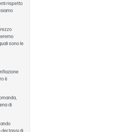
nti rispetto
ossiamo
prezzo
uteremo
quali sono le
inflazione
ro è
 domanda,
ena di
quando
dei tassi di