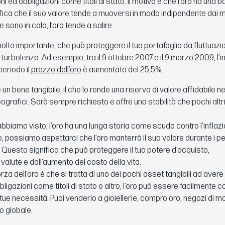
ni ed obbligazioni come titoli di stato. Il motivo è che l’oro ha una 
ifica che il suo valore tende a muoversi in modo indipendente dai 
 sono in calo, l’oro tende a salire.
olto importante, che può proteggere il tuo portafoglio da fluttuazio
i turbolenza. Ad esempio, tra il 9 ottobre 2007 e il 9 marzo 2009, l’
eriodo il
prezzo dell’oro
è aumentato del 25,5%.
 un bene tangibile, il che lo rende una riserva di valore affidabile ne
grafici. Sarà sempre richiesto e offre una stabilità che pochi altr
biamo visto, l’oro ha una lunga storia come scudo contro l’inflazi
possiamo aspettarci che l’oro manterrà il suo valore durante i per
 Questo significa che può proteggere il tuo potere d’acquisto,
valute e dall’aumento del costo della vita.
rza dell’oro è che si tratta di uno dei pochi asset tangibili ad avere 
bbligazioni come titoli di stato o altro, l’oro può essere facilmente c
tue necessità. Puoi venderlo a gioiellerie, compro oro, negozi di m
o globale.