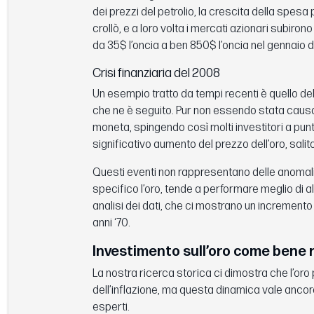
dei prezzi del petrolio, la crescita della spesa
crollò, e a loro volta i mercati azionari subiron
da 35$ l’oncia a ben 850$ l’oncia nel gennaio d
Crisi finanziaria del 2008
Un esempio tratto da tempi recenti è quello de
che ne è seguito. Pur non essendo stata causata 
moneta, spingendo così molti investitori a punta
significativo aumento del prezzo dell’oro, salit
Questi eventi non rappresentano delle anomalie,
specifico l’oro, tende a performare meglio di a
analisi dei dati, che ci mostrano un incremento d
anni ‘70.
Investimento sull’oro come bene r
La nostra ricerca storica ci dimostra che l’oro 
dell’inflazione, ma questa dinamica vale ancora 
esperti.