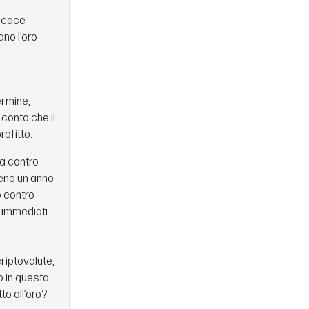
ficace
no l’oro
ermine,
conto che il
ofitto.
a contro
meno un anno
o contro
i immediati.
criptovalute,
no in questa
to all’oro?