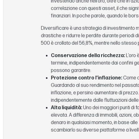
investendo anche nell’oro, oltre che in azio
correlazione con questi asset, il che sign
finanziari. In poche parole, quando le borse
Diversificare è una strategia di investimento m
drastiche e ridurre le perdite durante periodi d
500 è crollato del 56,8%, mentre nello stesso p
Conservazione della ricchezza:
L’oro è
termine, indipendentemente dai confini geo
possono garantire.
Protezione contro l’inflazione:
Come ab
Guardando al suo rendimento nel passato, 
inflazione, e persino aumentare di prezzo.
indipendentemente dalle fluttuazioni delle 
Alta liquidità:
Uno dei maggiori punti di fo
elevata. A differenza di immobili, azioni, o
denaro in qualsiasi momento, in base alle 
scambiarlo su diverse piattaforme a livell