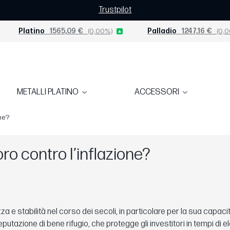
Trustpilot
Platino
1565,09 €
(0,00%)
Palladio
1247,16 €
(0,0
METALLI PLATINO
ACCESSORI
one?
oro contro l’inflazione?
a e stabilità nel corso dei secoli, in particolare per la sua capacit
utazione di bene rifugio, che protegge gli investitori in tempi di e