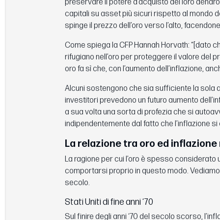
preservare il potere d’acquisto del loro denaro 
capitali su asset più sicuri rispetto al mondo 
spinge il prezzo dell’oro verso l’alto, facendone
Come spiega la CFP Hannah Horvath: “[dato che] 
rifugiano nell’oro per proteggere il valore del
oro fa sì che, con l’aumento dell’inflazione, anc
Alcuni sostengono che sia sufficiente la sola a
investitori prevedono un futuro aumento dell’i
a sua volta una sorta di profezia che si auto
indipendentemente dal fatto che l’inflazione si
La relazione tra oro ed inflazione
La ragione per cui l’oro è spesso considerato 
comportarsi proprio in questo modo. Vediamo di
secolo.
Stati Uniti di fine anni ‘70
Sul finire degli anni ‘70 del secolo scorso, l’infl