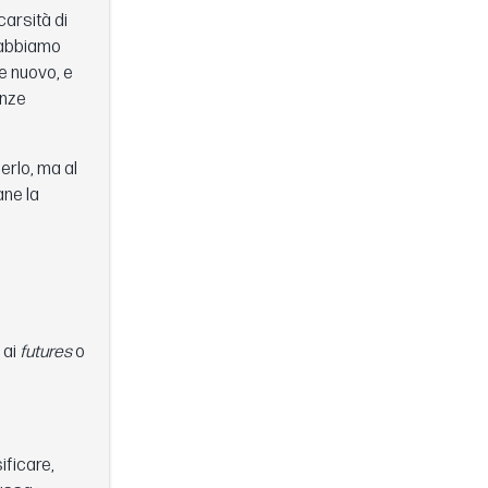
carsità di
e abbiamo
e nuovo, e
enze
erlo, ma al
ane la
 ai
futures
o
ificare,