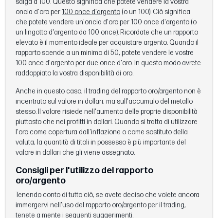
salga a 100. Questo significa che potete vendere la vostra
oncia d'oro per
100 once d'argento
(o un 100). Ciò significa
che potete vendere un'oncia d'oro per 100 once d'argento (o
un lingotto d'argento da 100 once). Ricordate che un rapporto
elevato è il momento ideale per acquistare argento. Quando il
rapporto scende a un minimo di 50, potete vendere le vostre
100 once d'argento per due once d'oro. In questo modo avrete
raddoppiato la vostra disponibilità di oro.
Anche in questo caso, il trading del rapporto oro/argento non è
incentrato sul valore in dollari, ma sull'accumulo del metallo
stesso. Il valore risiede nell'aumento delle proprie disponibilità
piuttosto che nei profitti in dollari. Quando si tratta di utilizzare
l'oro come copertura dall'inflazione o come sostituto della
valuta, la quantità di titoli in possesso è più importante del
valore in dollari che gli viene assegnato.
Consigli per l'utilizzo del rapporto
oro/argento
Tenendo conto di tutto ciò, se avete deciso che volete ancora
immergervi nell'uso del rapporto oro/argento per il trading,
tenete a mente i seguenti suggerimenti.