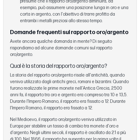
presume che il rapporto oro/argento diminuirà, ad
esempio, può assumere una posizione lunga in oro e una
corta in argento, con l'obiettivo di trarre profitto da
entrambi i metalli preziosi allo stesso tempo.
Domande frequenti sul rapporto oro/argento
Avete ancora qualche domanda in mente? Di seguito
rispondiamo ad alcune domande comuni sul rapporto
oro/argento.
Qual è la storia del rapporto oro/argento?
La storia del rapporto oro/argento risale all'antichità, quando
veniva utilizzato dagli antichi greci, romani e bizantini. Quando
furono realizzate le prime monete nell'Antica Grecia, 2.500
anni fa, il rapporto tra oro e argento era compreso tra 10 e 13,5.
Durante l'Impero Romano, il rapporto era fissato a 12. Durante
l'Impero Romano, il rapporto era fissato a 12.
Nel Medioevo, il rapporto oro/argento veniva utilizzato in
Europa per stabilire un tasso di cambio tra monete d'oro e
d'argento. Negli ultimi secoli, il rapporto è oscillato da 2:1 a più
di 100. Nel 1866, il rapporto ha superato per la prima volta il