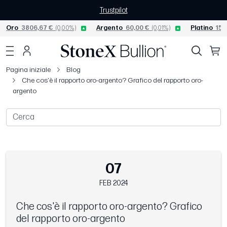
Trustpilot
Oro
3806,67 €
(0,00%)
Argento
60,00 €
(0,01%)
Platino
156
Pagina iniziale
Blog
Che cos'è il rapporto oro-argento? Grafico del rapporto oro-
argento
07
FEB 2024
Che cos'è il rapporto oro-argento? Grafico
del rapporto oro-argento