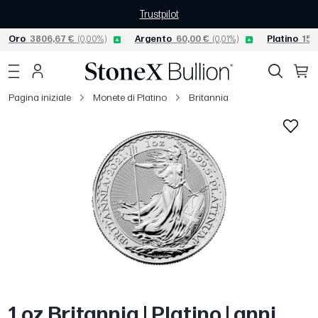
Trustpilot
Oro
3806,67 €
(0,00%)
Argento
60,00 €
(0,01%)
Platino
156
Pagina iniziale
Monete di Platino
Britannia
1 oz Britannia | Platino | anni