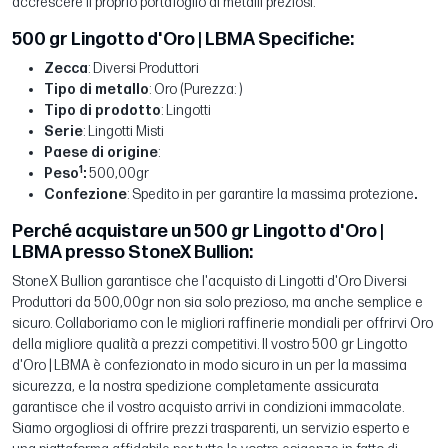
accrescere il proprio portafoglio di metalli preziosi.
500 gr Lingotto d'Oro | LBMA Specifiche:
Zecca
: Diversi Produttori
Tipo di metallo
: Oro (Purezza: )
Tipo di prodotto
: Lingotti
Serie
: Lingotti Misti
Paese di origine
:
1
Peso
:
500,00gr
Confezione
: Spedito in per garantire la massima protezione
.
Perché acquistare un 500 gr Lingotto d'Oro |
LBMA presso StoneX Bullion:
StoneX Bullion garantisce che l'acquisto di Lingotti d'Oro Diversi
Produttori da 500,00gr non sia solo prezioso, ma anche semplice e
sicuro. Collaboriamo con le migliori raffinerie mondiali per offrirvi Oro
della migliore qualità a prezzi competitivi. Il vostro 500 gr Lingotto
d'Oro | LBMA è confezionato in modo sicuro in un per la massima
sicurezza, e la nostra spedizione completamente assicurata
garantisce che il vostro acquisto arrivi in condizioni immacolate.
Siamo orgogliosi di offrire prezzi trasparenti, un servizio esperto e