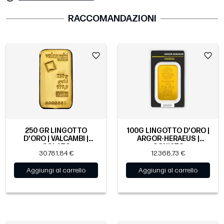
RACCOMANDAZIONI
250 GR LINGOTTO
100G LINGOTTO D'ORO |
D'ORO | VALCAMBI |
ARGOR-HERAEUS |
COLATO
CONIATO
30.781,84 €
12.368,73 €
Aggiungi al carrello
Aggiungi al carrello