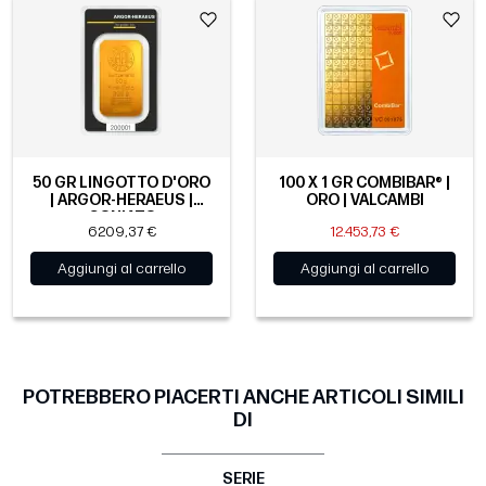
50 GR LINGOTTO D'ORO
100 X 1 GR COMBIBAR® |
| ARGOR-HERAEUS |
ORO | VALCAMBI
CONIATO
6209,37 €
12.453,73 €
Aggiungi al carrello
Aggiungi al carrello
POTREBBERO PIACERTI ANCHE ARTICOLI SIMILI
DI
SERIE