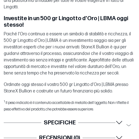
una piattaforma affidabile per tutte le vostre esigenze in fatto di
Lingotti.
Investite in un 500 gr Lingotto d'Oro | LBMA oggi
stesso!
Poiché l'Oro continua a essere un simbolo di stabilità e ricchezza, il
500 gr Lingotto d'Oro | LBMA è un investimento saggio sia per gli
investitori esperti che per i nuovi arrivati. StoneX Bullion è qui per
guidarvi attraverso il processo, assicurandovi che il vostro viaggio di
investimento sia senza intoppi e gratificante. Approfittate delle attuali
opportunità di mercato e investite nel valore duraturo dell'Oro, un
bene senza tempo che ha preservato la ricchezza per secoli.
Ordinate oggi stesso il vostro 500 gr Lingotto d'Oro | LBMA presso
StoneX Bullion e costruite un futuro finanziario più solido.
1
Il peso indicato è il contenuto accettabile di metallo dell'oggetto. Non riflette il
peso effettivo del prodotto, che potrebbe essere superiore.
SPECIFICHE
RECENSIONI (0)