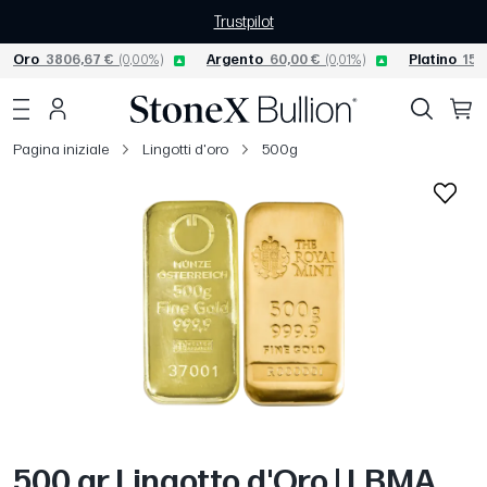
Trustpilot
Oro
3806,67 €
(0,00%)
Argento
60,00 €
(0,01%)
Platino
156
Pagina iniziale
Lingotti d'oro
500g
500 gr Lingotto d'Oro | LBMA