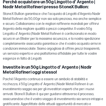
Perché acquistare un 50g Lingotto d' Argento |
Nadir Metal Rafineri presso StoneX Bullion:
StoneX Bullion garantisce che l'acquisto di Lingotti d'Argento Nadir
Metal Rafineri da 50,00gr non sia solo prezioso, ma anche semplice
e sicuro. Collaboriamo con le migliori raffinerie mondiali per offrirvi
Argento della migliore qualità a prezzi competitivi. Il vostro 50g
Lingotto d' Argento | Nadir Metal Rafineri è confezionato in modo
sicuro in un Blister per la massima sicurezza, e la nostra spedizione
completamente assicurata garantisce che il vostro acquisto arrivi in
condizioni immacolate. Siamo orgogliosi di offrire prezzi trasparenti,
un servizio esperto e una piattaforma affidabile per tutte le vostre
esigenze in fatto di Lingotti.
Investite in un 50g Lingotto d' Argento | Nadir
Metal Rafineri oggi stesso!
Poiché l'Argento continua a essere un simbolo di stabilità e
ricchezza, il 50g Lingotto d' Argento | Nadir Metal Rafineri è un
investimento saggio sia per gli investitori esperti che per i nuovi
arrivati. StoneX Bullion è qui per guidarvi attraverso il processo,
assicurandovi che il vostro viaggio di investimento sia senza intoppi e
gratificante. Approfittate delle attuali opportunità di mercato e