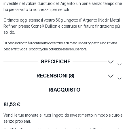
investite nel valore duraturo dell'Argento, un bene senza tempo che
ha preservato la ricchezza per secoli.
Ordinate oggi stesso il vostro 50g Lingotto d' Argento | Nadir Metal
Rafineri presso StoneX Bullion e costruite un futuro finanziario più
solido.
1
Il peso indicato è il contenuto accettabile di metallo dell'oggetto. Non riflette il
peso effettivo del prodotto, che potrebbe essere superiore.
SPECIFICHE
RECENSIONI (8)
RIACQUISTO
81,53 €
Vendi le tue monete e i tuoi lingotti da investimento in modo sicuro e
senza problemi.