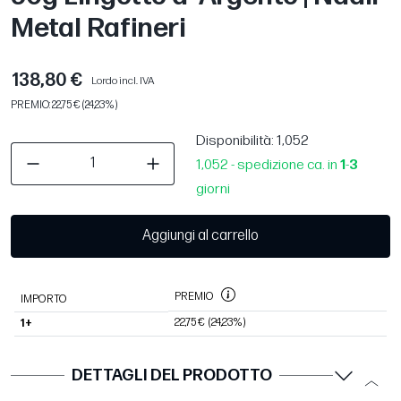
Metal Rafineri
138,80 €
Lordo incl. IVA
PREMIO: 22,75 € (24,23%)
Disponibilità
: 1,052
1,052 - spedizione ca. in
1
-
3
giorni
Aggiungi al carrello
PREMIO
IMPORTO
22,75 €
(24,23%)
1+
DETTAGLI DEL PRODOTTO