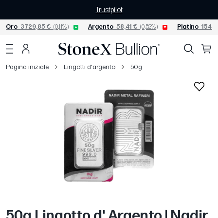
Trustpilot
Oro
3729,85 €
(0,11%)
Argento
58,41 €
(0,52%)
Platino
1549,
Pagina iniziale
Lingotti d'argento
50g
50g Lingotto d' Argento | Nadir