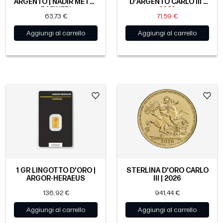
ARGENTO | NADIR METAL
D'ARGENTO CARLO III |
RAFINERI
2026
63,73 €
71,59 €
Aggiungi al carrello
Aggiungi al carrello
1 GR LINGOTTO D'ORO |
STERLINA D'ORO CARLO
ARGOR-HERAEUS
III | 2026
136,92 €
941,44 €
Aggiungi al carrello
Aggiungi al carrello