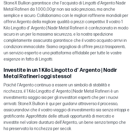
StoneX Bullion garantisce che l'acquisto di Lingotti d'Argento Nadir
Metal Rafineri da 1.000,00gr non sia solo prezioso, ma anche
semplice e sicuro. Collaboriamo con le migliori raffinerie mondiali per
offrirvi Argento della migliore qualità a prezzi competitivi. Il vostro 1
Kilo Lingotto d' Argento | Nadir Metal Rafineri è confezionato in modo
sicuro in un per la massima sicurezza, e la nostra spedizione
completamente assicurata garantisce che il vostro acquisto arrivi in
condizioni immacolate. Siamo orgogliosi di offrire prezzi trasparenti,
un servizio esperto e una piattaforma affidabile per tutte le vostre
esigenze in fatto di Lingotti.
Investite in un 1 Kilo Lingotto d' Argento | Nadir
Metal Rafineri oggi stesso!
Poiché l'Argento continua a essere un simbolo di stabilità e
ricchezza, il 1 Kilo Lingotto d' Argento | Nadir Metal Rafineri è un
investimento saggio sia per gli investitori esperti che per i nuovi
arrivati. StoneX Bullion è qui per guidarvi attraverso il processo,
assicurandovi che il vostro viaggio di investimento sia senza intoppi e
gratificante. Approfittate delle attuali opportunità di mercato e
investite nel valore duraturo dell'Argento, un bene senza tempo che
ha preservato la ricchezza per secoli.