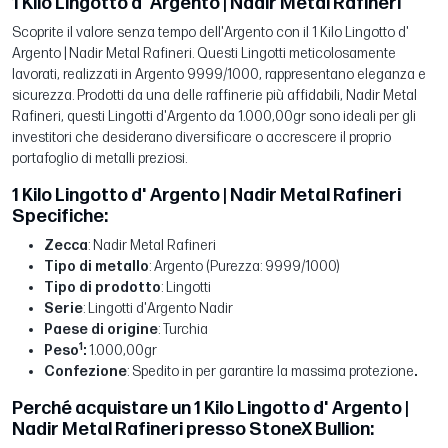
1 Kilo Lingotto d' Argento | Nadir Metal Rafineri
Scoprite il valore senza tempo dell'Argento con il 1 Kilo Lingotto d'
Argento | Nadir Metal Rafineri. Questi Lingotti meticolosamente
lavorati, realizzati in Argento 9999/1000, rappresentano eleganza e
sicurezza. Prodotti da una delle raffinerie più affidabili, Nadir Metal
Rafineri, questi Lingotti d'Argento da 1.000,00gr sono ideali per gli
investitori che desiderano diversificare o accrescere il proprio
portafoglio di metalli preziosi.
1 Kilo Lingotto d' Argento | Nadir Metal Rafineri
Specifiche:
Zecca
: Nadir Metal Rafineri
Tipo di metallo
: Argento (Purezza: 9999/1000)
Tipo di prodotto
: Lingotti
Serie
: Lingotti d'Argento Nadir
Paese di origine
: Turchia
1
Peso
:
1.000,00gr
Confezione
: Spedito in per garantire la massima protezione
.
Perché acquistare un 1 Kilo Lingotto d' Argento |
Nadir Metal Rafineri presso StoneX Bullion: