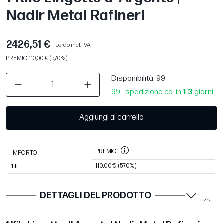
Nadir Metal Rafineri
2426,51 €
Lordo incl. IVA
PREMIO: 110,00 € (5,70%)
Disponibilità
: 99
99 - spedizione ca. in
1
-
3
giorni
Aggiungi al carrello
PREMIO
IMPORTO
110,00 €
(5,70%)
1+
DETTAGLI DEL PRODOTTO