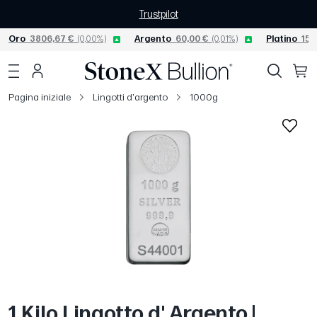
Trustpilot
Oro
3806,67 €
(0,00%)
Argento
60,00 €
(0,01%)
Platino
156
Pagina iniziale
Lingotti d'argento
1000g
1 Kilo Lingotto d' Argento |