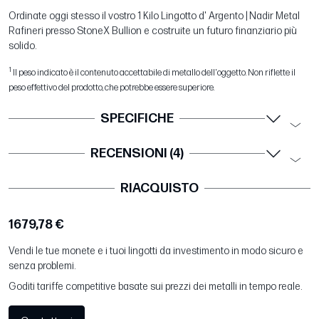
Ordinate oggi stesso il vostro 1 Kilo Lingotto d' Argento | Nadir Metal
Rafineri presso StoneX Bullion e costruite un futuro finanziario più
solido.
1
Il peso indicato è il contenuto accettabile di metallo dell'oggetto. Non riflette il
peso effettivo del prodotto, che potrebbe essere superiore.
SPECIFICHE
RECENSIONI (4)
RIACQUISTO
1679,78 €
Vendi le tue monete e i tuoi lingotti da investimento in modo sicuro e
senza problemi.
Goditi tariffe competitive basate sui prezzi dei metalli in tempo reale.