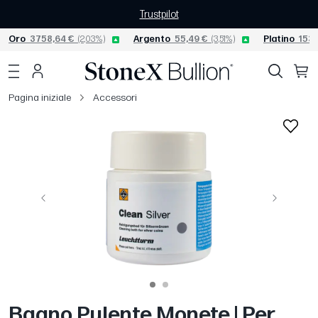
Trustpilot
Oro
3758,64 €
(2,03%)
Argento
55,49 €
(3,51%)
Platino
1530
Pagina iniziale
Accessori
Precedente
Avanti
Bagno Pulente Monete | Per