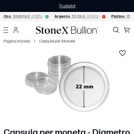
Trustpilot
Oro
3699,19 €
(0,52%)
Argento
53,56 €
(0,66%)
Platino
1522
Pagina iniziale
Capsule per Monete
Capsula per moneta - Diametro