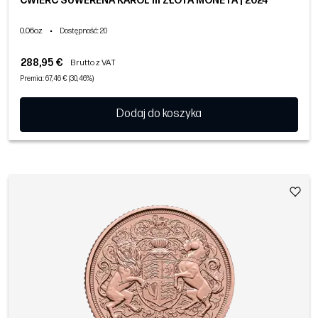
ĆWIERĆ SUWERENA KAROL III ZŁOTA MONETA | 2024
0.06oz
•
Dostępność
: 20
288,95 €
Brutto z VAT
Premia: 67,46 € (30,46%)
Dodaj do koszyka