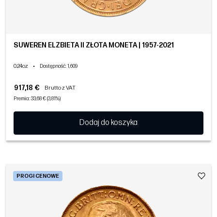
SUWEREN ELŻBIETA II ZŁOTA MONETA | 1957-2021
0.24oz
•
Dostępność
: 1,609
917,18 €
Brutto z VAT
Premia: 33,68 € (3,81%)
Dodaj do koszyka
PROGI CENOWE