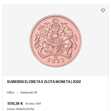
SUWEREN ELŻBIETA II ZŁOTA MONETA | 2022
0.24oz
•
Dostępność
: 96
1019,34 €
Brutto z VAT
Premia: 135,84 € (15,37%)