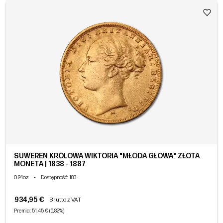
SUWEREN KRÓLOWA WIKTORIA "MŁODA GŁOWA" ZŁOTA
MONETA | 1838 - 1887
0.24oz
•
Dostępność
: 183
934,95 €
Brutto z VAT
Premia: 51,45 € (5,82%)