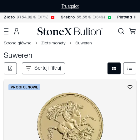
Trustpilot
Złoto
3754,02 €
(0,17%)
Srebro
55,55 €
(0,64%)
Platyna
152
Strona główna
Złote monety
Suweren
Suweren
Sortuj i filtruj
PROGI CENOWE