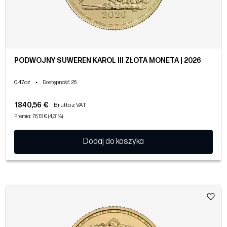
PODWÓJNY SUWEREN KAROL III ZŁOTA MONETA | 2026
0.47oz
•
Dostępność
: 26
1840,56 €
Brutto z VAT
Premia: 76,13 € (4,31%)
Dodaj do koszyka