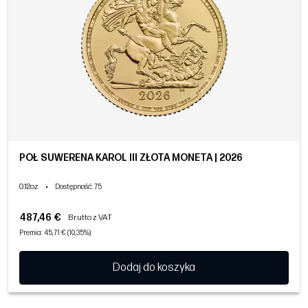
PÓŁ SUWERENA KAROL III ZŁOTA MONETA | 2026
0.12oz
•
Dostępność
: 75
487,46 €
Brutto z VAT
Premia: 45,71 € (10,35%)
Dodaj do koszyka