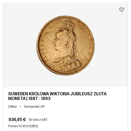
SUWEREN KRÓLOWA WIKTORIA JUBILEUSZ ZŁOTA
MONETA | 1887 - 1893
0.24oz
•
Dostępność
: 241
934,95 €
Brutto z VAT
Premia: 51,45 € (5,82%)