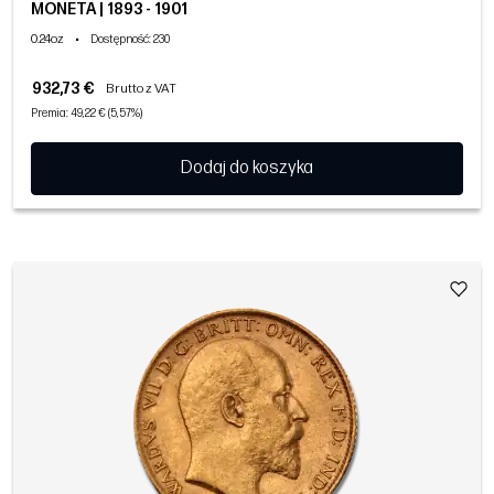
MONETA | 1893 - 1901
0.24oz
•
Dostępność
: 230
932,73 €
Brutto z VAT
Premia: 49,22 € (5,57%)
Dodaj do koszyka