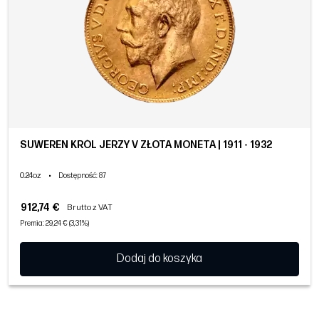
SUWEREN KRÓL JERZY V ZŁOTA MONETA | 1911 - 1932
0.24oz
•
Dostępność
: 87
912,74 €
Brutto z VAT
Premia: 29,24 € (3,31%)
Dodaj do koszyka