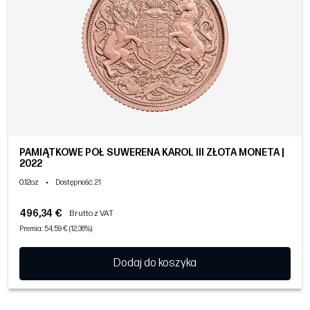
PAMIĄTKOWE PÓŁ SUWERENA KAROL III ZŁOTA MONETA |
2022
0.12oz
•
Dostępność
: 21
496,34 €
Brutto z VAT
Premia: 54,59 € (12,36%)
Dodaj do koszyka