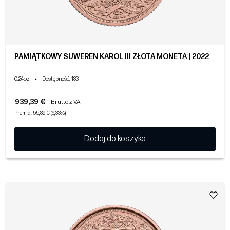
PAMIĄTKOWY SUWEREN KAROL III ZŁOTA MONETA | 2022
0.24oz
•
Dostępność
: 183
939,39 €
Brutto z VAT
Premia: 55,89 € (6,33%)
Dodaj do koszyka