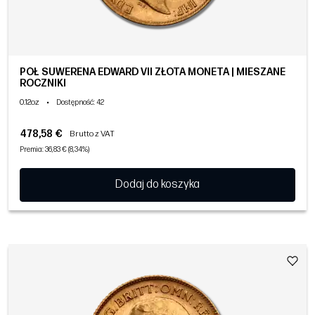
PÓŁ SUWERENA EDWARD VII ZŁOTA MONETA | MIESZANE
ROCZNIKI
0.12oz
•
Dostępność
: 42
478,58 €
Brutto z VAT
Premia: 36,83 € (8,34%)
Dodaj do koszyka