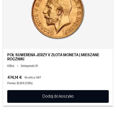
PÓŁ SUWERENA JERZY V ZŁOTA MONETA | MIESZANE
ROCZNIKI
0.12oz
•
Dostępność
: 81
474,14 €
Brutto z VAT
Premia: 32,39 € (7,33%)
Dodaj do koszyka