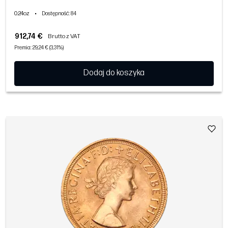
0.24oz
•
Dostępność
: 84
912,74 €
Brutto z VAT
Premia: 29,24 € (3,31%)
Dodaj do koszyka