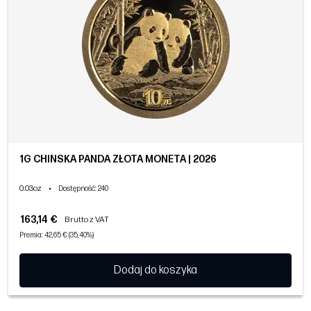
1G CHIŃSKA PANDA ZŁOTA MONETA | 2026
0.03oz
•
Dostępność
: 240
163,14 €
Brutto z VAT
Premia: 42,65 € (35,40%)
Dodaj do koszyka