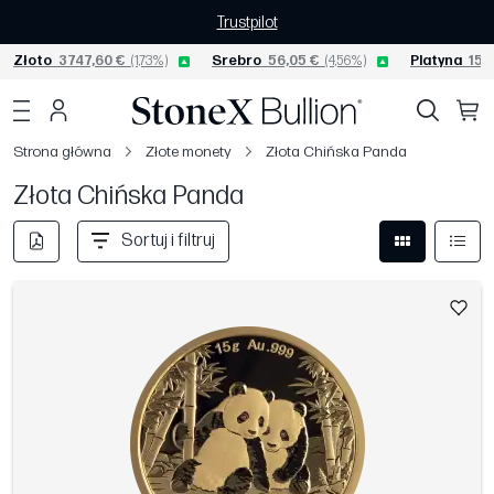
Trustpilot
Złoto
3747,60 €
(1,73%)
Srebro
56,05 €
(4,56%)
Platyna
1561
Strona główna
Złote monety
Złota Chińska Panda
Złota Chińska Panda
Sortuj i filtruj