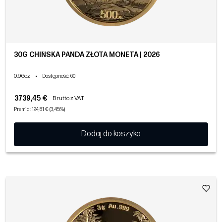
30G CHIŃSKA PANDA ZŁOTA MONETA | 2026
0.96oz
•
Dostępność
: 60
3739,45 €
Brutto z VAT
Premia: 124,81 € (3,45%)
Dodaj do koszyka