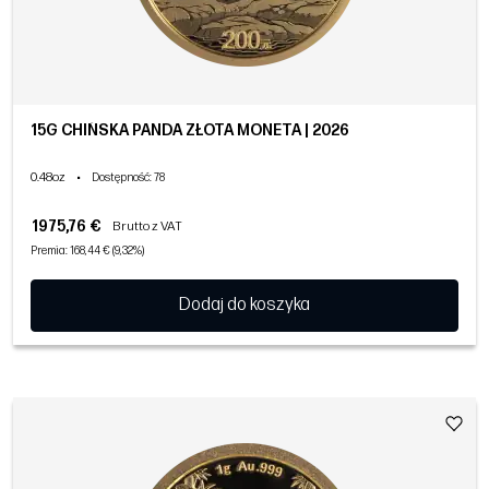
15G CHIŃSKA PANDA ZŁOTA MONETA | 2026
0.48oz
•
Dostępność
: 78
1975,76 €
Brutto z VAT
Premia: 168,44 € (9,32%)
Dodaj do koszyka