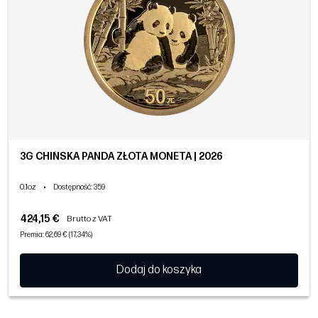
3G CHIŃSKA PANDA ZŁOTA MONETA | 2026
0.1oz
•
Dostępność
: 359
424,15 €
Brutto z VAT
Premia: 62,69 € (17,34%)
Dodaj do koszyka