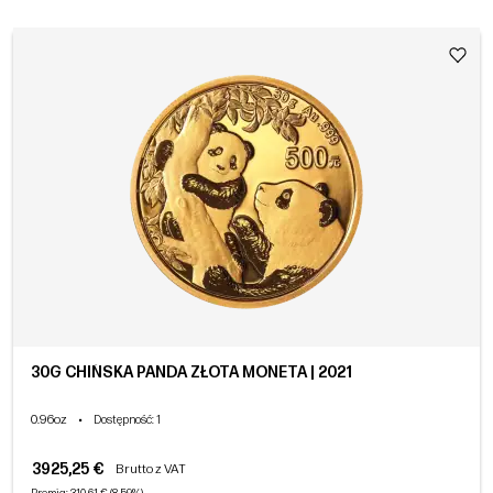
30G CHIŃSKA PANDA ZŁOTA MONETA | 2021
0.96oz
•
Dostępność
: 1
3925,25 €
Brutto z VAT