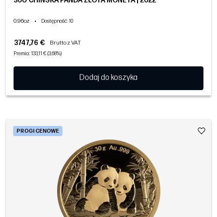
30G CHIŃSKA PANDA ZŁOTA MONETA | 2022
0.96oz
•
Dostępność
: 10
3747,76 €
Brutto z VAT
Premia: 133,11 € (3,68%)
Dodaj do koszyka
PROGI CENOWE