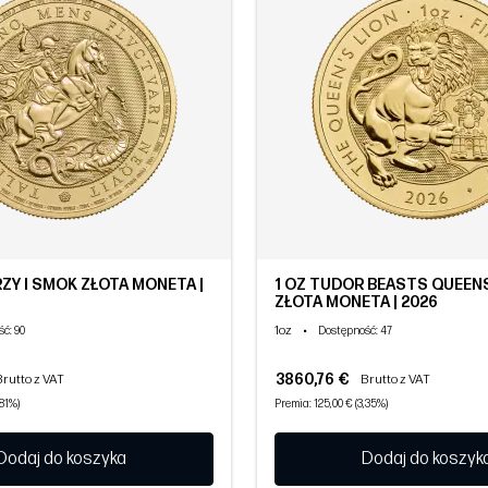
RZY I SMOK ZŁOTA MONETA |
1 OZ TUDOR BEASTS QUEEN
ZŁOTA MONETA | 2026
1oz
•
ść
: 90
Dostępność
: 47
3860,76 €
Brutto z VAT
Brutto z VAT
,81%)
Premia: 125,00 € (3,35%)
Dodaj do koszyka
Dodaj do koszyk