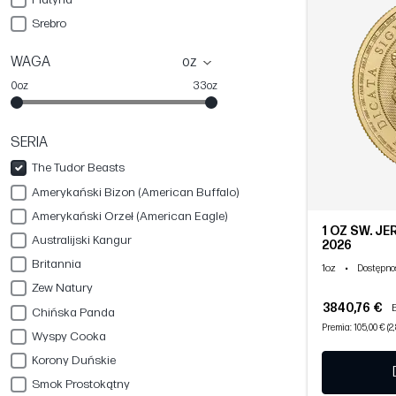
Srebro
WAGA
oz
0oz
33oz
SERIA
The Tudor Beasts
Amerykański Bizon (American Buffalo)
Amerykański Orzeł (American Eagle)
1 OZ ŚW. JE
Australijski Kangur
2026
Britannia
1oz
•
Dostępno
Zew Natury
3840,76 €
Chińska Panda
Premia: 105,00 € (2
Wyspy Cooka
Korony Duńskie
Smok Prostokątny