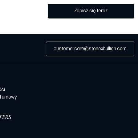
Zapisz się teraz
customercare@stonexbullion.com
ści
d umowy