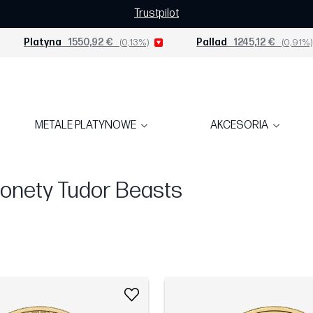
Trustpilot
Platyna
1550,92 €
(0,13%)
Pallad
1245,12 €
(0,91%)
METALE PLATYNOWE
AKCESORIA
monety Tudor Beasts