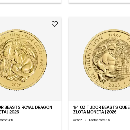
OR BEASTS ROYAL DRAGON
1/4 OZ TUDOR BEASTS QUEE
TA | 2026
ZŁOTA MONETA | 2026
0.25oz
•
pność
: 325
Dostępność
: 316