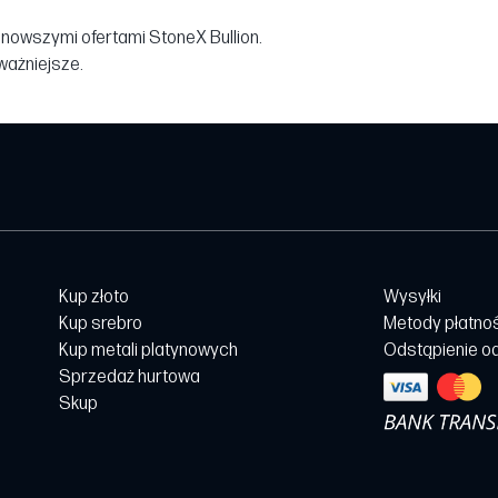
jnowszymi ofertami StoneX Bullion.
jważniejsze.
Kup złoto
Wysyłki
Kup srebro
Metody płatno
Kup metali platynowych
Odstąpienie o
Sprzedaż hurtowa
Skup