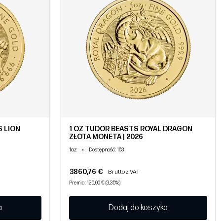
S LION
1 OZ TUDOR BEASTS ROYAL DRAGON
ZŁOTA MONETA | 2026
1oz
•
Dostępność
: 163
3860,76 €
Brutto z VAT
Premia: 125,00 € (3,35%)
a
Dodaj do koszyka