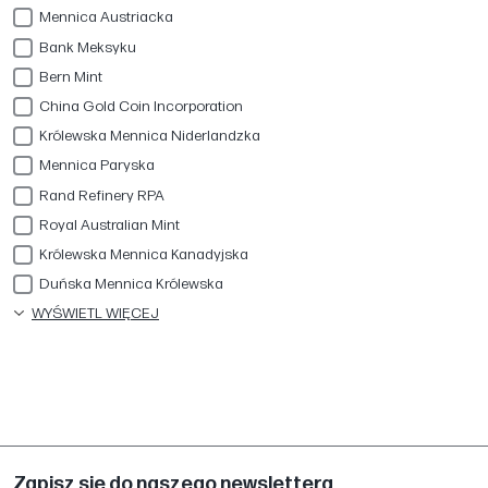
Mennica Austriacka
Bank Meksyku
Bern Mint
China Gold Coin Incorporation
Królewska Mennica Niderlandzka
Mennica Paryska
Rand Refinery RPA
Royal Australian Mint
Królewska Mennica Kanadyjska
Duńska Mennica Królewska
WYŚWIETL WIĘCEJ
Zapisz się do naszego newslettera