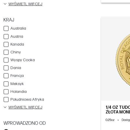
WYŚWIETL WIĘCEJ
KRAJ
Australia
Austria
Kanada
Chiny
Wyspy Cooka
Dania
Francja
Meksyk
Holandia
Południowa Afryka
WYŚWIETL WIĘCEJ
1/4 OZ TUD
ZŁOTA MONE
0.25oz
•
Dostę
WPROWADZONO OD