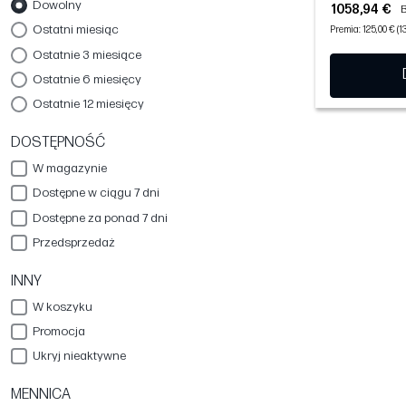
Dowolny
1058,94 €
B
Ostatni miesiąc
Premia: 125,00 € (1
Ostatnie 3 miesiące
Ostatnie 6 miesięcy
Ostatnie 12 miesięcy
DOSTĘPNOŚĆ
W magazynie
Dostępne w ciągu 7 dni
Dostępne za ponad 7 dni
Przedsprzedaż
INNY
W koszyku
Promocja
Ukryj nieaktywne
MENNICA