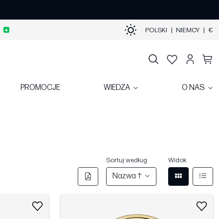
POLSKI
|
NIEMCY
|
€
PROMOCJE
WIEDZA
O NAS
Sortuj według
Widok
Nazwa ↑