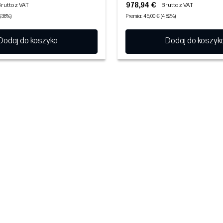
978,94 €
rutto z VAT
Brutto z VAT
3,38%)
Premia: 45,00 € (4,82%)
Dodaj do koszyka
Dodaj do koszyk