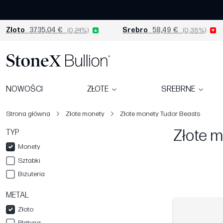
Złoto
3735,04 €
(0,24%)
Srebro
58,49 €
(0,38%)
NOWOŚCI
ZŁOTE
SREBRNE
Strona główna
Złote monety
Złote monety Tudor Beasts
Złote 
TYP
Monety
Sztabki
Biżuteria
METAL
Złoto
Platyna