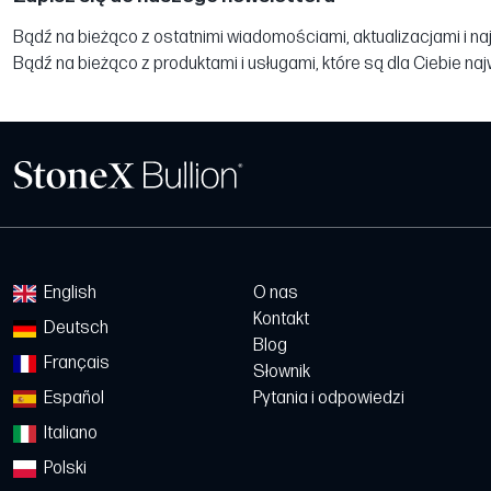
Bądź na bieżąco z ostatnimi wiadomościami, aktualizacjami i na
Bądź na bieżąco z produktami i usługami, które są dla Ciebie na
English
O nas
Kontakt
Deutsch
Blog
Français
Słownik
Español
Pytania i odpowiedzi
Italiano
Polski