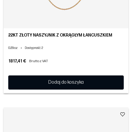
22KT ZŁOTY NASZYJNIK Z OKRĄGŁYM ŁAŃCUSZKIEM
0.29oz
•
Dostępność
: 2
1817,41 €
Brutto z VAT
Dodaj do koszyka