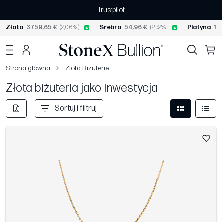
Trustpilot
Złoto
3759,65 €
(2,06%)
Srebro
54,96 €
(2,52%)
Platyna
152
Strona główna
Zlota Bizuterie
Złota biżuteria jako inwestycja
Sortuj i filtruj