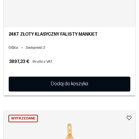
24KT ZŁOTY KLASYCZNY FALISTY MANKIET
0.62oz
•
Dostępność
: 2
3897,33 €
Brutto z VAT
Dodaj do koszyka
WYPRZEDANE