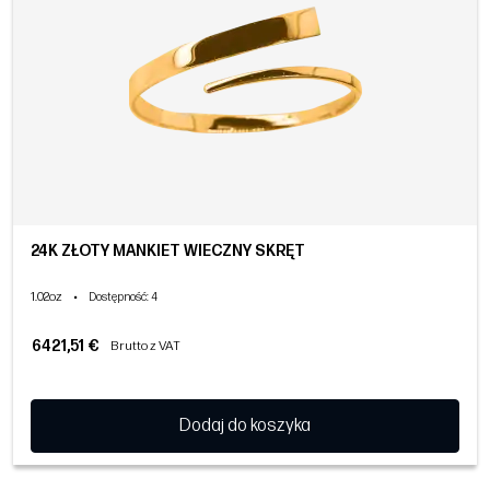
24K ZŁOTY MANKIET WIECZNY SKRĘT
1.02oz
•
Dostępność
: 4
6421,51 €
Brutto z VAT
Dodaj do koszyka