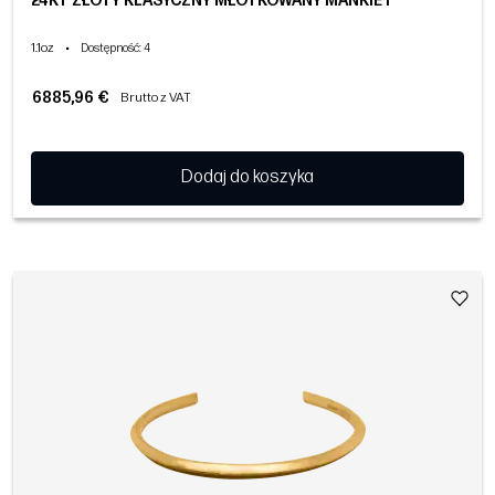
24KT ZŁOTY KLASYCZNY MŁOTKOWANY MANKIET
1.1oz
•
Dostępność
: 4
6885,96 €
Brutto z VAT
Dodaj do koszyka