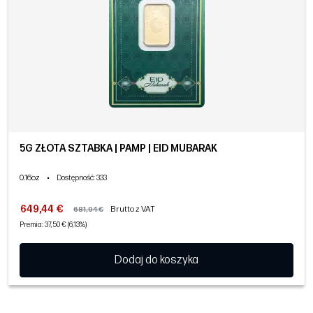
5G ZŁOTA SZTABKA | PAMP | EID MUBARAK
0.16oz
•
Dostępność
: 333
649,44 €
Brutto z VAT
681,94 €
Premia: 37,50 € (6,13%)
Dodaj do koszyka