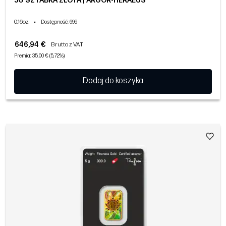
5G SZTABKA ZŁOTA | ARGOR-HERAEUS
0.16oz
•
Dostępność
: 699
646,94 €
Brutto z VAT
Premia: 35,00 € (5,72%)
Dodaj do koszyka