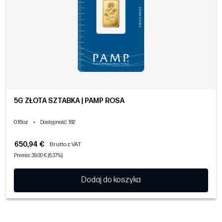
5G ZŁOTA SZTABKA | PAMP ROSA
0.16oz
•
Dostępność
: 182
650,94 €
Brutto z VAT
Premia: 39,00 € (6,37%)
Dodaj do koszyka