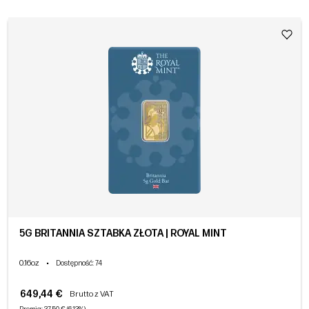
5G BRITANNIA SZTABKA ZŁOTA | ROYAL MINT
0.16oz
•
Dostępność
: 74
649,44 €
Brutto z VAT