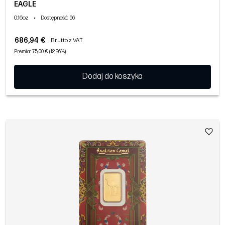
EAGLE
0.16oz
•
Dostępność
: 56
686,94 €
Brutto z VAT
Premia: 75,00 € (12,26%)
Dodaj do koszyka