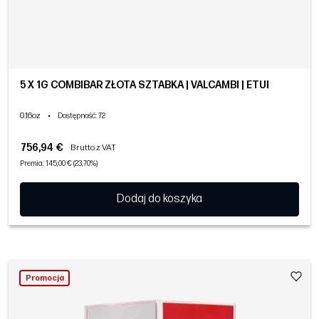
5 X 1G COMBIBAR ZŁOTA SZTABKA | VALCAMBI | ETUI
0.16oz
•
Dostępność
: 72
756,94 €
Brutto z VAT
Premia: 145,00 € (23,70%)
Dodaj do koszyka
Promocja