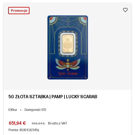
Promocja
5G ZŁOTA SZTABKA | PAMP | LUCKY SCARAB
0.16oz
•
Dostępność
: 672
651,94 €
Brutto z VAT
706,94 €
Premia: 40,00 € (6,54%)