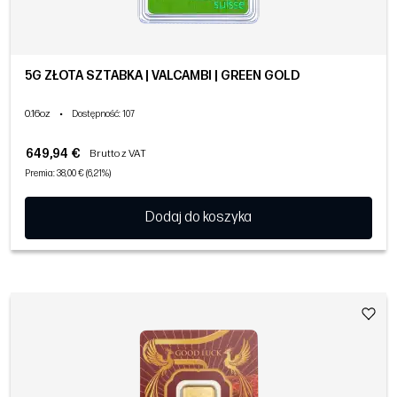
5G ZŁOTA SZTABKA | VALCAMBI | GREEN GOLD
0.16oz
•
Dostępność
: 107
649,94 €
Brutto z VAT
Premia: 38,00 € (6,21%)
Dodaj do koszyka