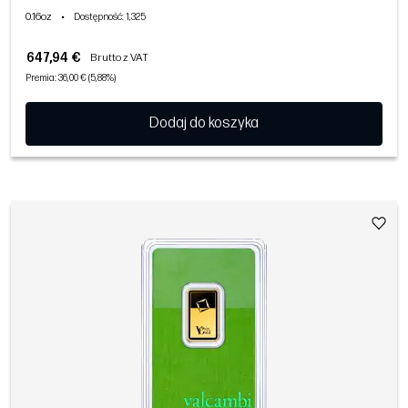
0.16oz
•
Dostępność
: 1,325
647,94 €
Brutto z VAT
Premia: 36,00 € (5,88%)
Dodaj do koszyka