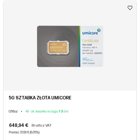
5G SZTABKA ZŁOTA UMICORE
0.16oz
•
49 - ok. wysyłka w ciągu
1
-
3
dni
648,94 €
Brutto z VAT
Premia: 37,00 € (6,05%)