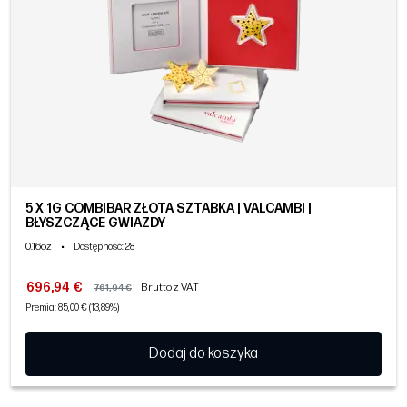
5 X 1G COMBIBAR ZŁOTA SZTABKA | VALCAMBI |
BŁYSZCZĄCE GWIAZDY
0.16oz
•
Dostępność
: 28
696,94 €
Brutto z VAT
761,94 €
Premia: 85,00 € (13,89%)
Dodaj do koszyka