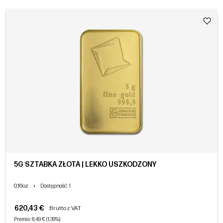
5G SZTABKA ZŁOTA | LEKKO USZKODZONY
0.16oz
•
Dostępność
: 1
620,43 €
Brutto z VAT
Premia: 8,49 € (1,39%)