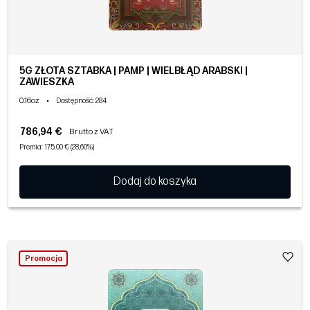
5G ZŁOTA SZTABKA | PAMP | WIELBŁĄD ARABSKI |
ZAWIESZKA
0.16oz
•
Dostępność
: 284
786,94 €
Brutto z VAT
Premia: 175,00 € (28,60%)
Dodaj do koszyka
Promocja