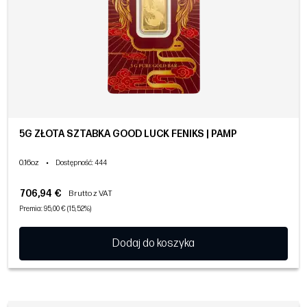
5G ZŁOTA SZTABKA GOOD LUCK FENIKS | PAMP
0.16oz
•
Dostępność
: 444
706,94 €
Brutto z VAT
Premia: 95,00 € (15,52%)
Dodaj do koszyka