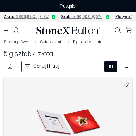
Trustpilot
Złoto
3806,67 €
(0,00%)
Srebro
60,00 €
(0,01%)
Platyna
15
Strona główna
Sztabki złota
5 g sztabki złota
5 g sztabki złota
Sortuj i filtruj