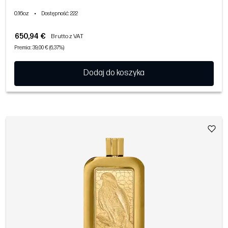
0.16oz
•
Dostępność
: 222
650,94 €
Brutto z VAT
Premia: 39,00 € (6,37%)
Dodaj do koszyka