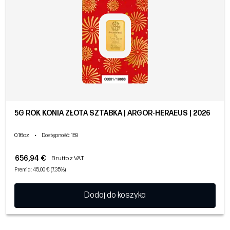
5G ROK KONIA ZŁOTA SZTABKA | ARGOR-HERAEUS | 2026
0.16oz
•
Dostępność
: 169
656,94 €
Brutto z VAT
Premia: 45,00 € (7,35%)
Dodaj do koszyka