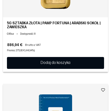
5G SZTABKA ZŁOTA | PAMP FORTUNA | ARABSKI SOKÓŁ |
ZAWIESZKA
0.16oz
•
Dostępność
: 8
886,94 €
Brutto z VAT
Premia: 275,00 € (44,94%)
Dodaj do koszyka