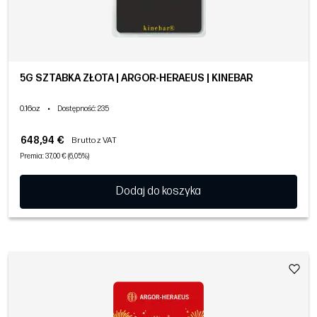
5G SZTABKA ZŁOTA | ARGOR-HERAEUS | KINEBAR
0.16oz
•
Dostępność
: 235
648,94 €
Brutto z VAT
Premia: 37,00 € (6,05%)
Dodaj do koszyka