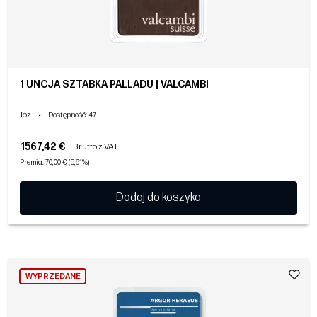
1 UNCJA SZTABKA PALLADU | VALCAMBI
1oz
•
Dostępność
: 47
1567,42 €
Brutto z VAT
Premia: 70,00 € (5,61%)
Dodaj do koszyka
WYPRZEDANE