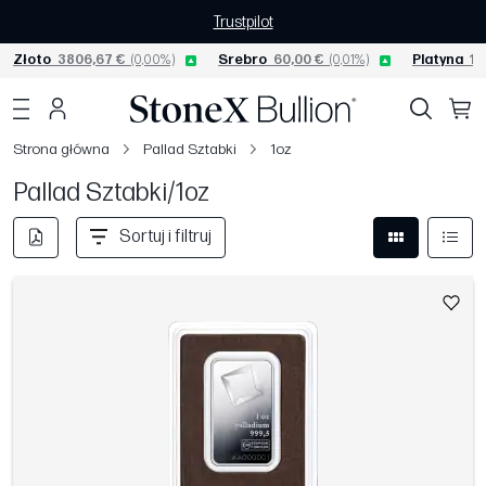
Trustpilot
Złoto
3806,67 €
(0,00%)
Srebro
60,00 €
(0,01%)
Platyna
15
Strona główna
Pallad Sztabki
1oz
Pallad Sztabki/1oz
Sortuj i filtruj