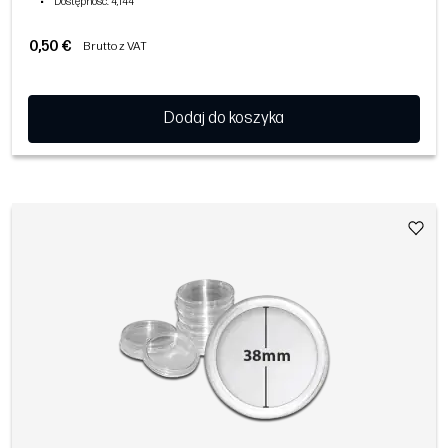
•
Dostępność
: 4,144
0,50 €
Brutto z VAT
Dodaj do koszyka