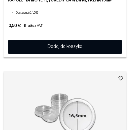
KAPSEL NA MONETĘ | ŚREDNICA WEWNĘTRZNA 15MM
•
Dostępność
: 1,083
0,50 €
Brutto z VAT
Dodaj do koszyka