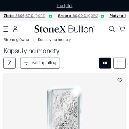
Trustpilot
Złoto
3806,67 €
(0,00%)
Srebro
60,00 €
(0,01%)
Platyna
15
Strona główna
Kapsuły na monety
Kapsuły na monety
Sortuj i filtruj