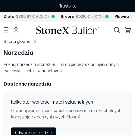
Trustpilot
Złoto
3806,67 €
(0,00%)
Srebro
60,00 €
(0,01%)
Platyna
15
Strona główna
Narzedzia
Poznaj narzedzia StoneX Bullion do pracy z aktualnymi danymi
rynkowymi metali szlachetnych.
Dostepne narzedzia
Kalkulator wartosci metali szlachetnych
Oszacuj wartosc spot swoich zasobow metali szlachetnych,
korzystajac z cen rynkowych StoneX.
Otworz narzedzie