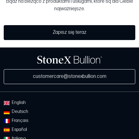
Bądź na bieżąco z produktami i usługami, które są dla Ciebie
najważniejsze.
Zapisz się teraz
customercare@stonexbullion.com
English
Deutsch
Français
Español
Italiano