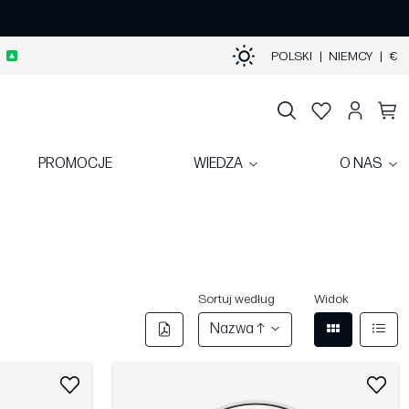
POLSKI
|
NIEMCY
|
€
PROMOCJE
WIEDZA
O NAS
Sortuj według
Widok
Nazwa ↑