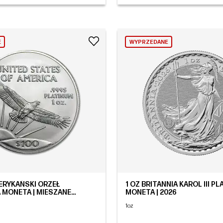
E
WYPRZEDANE
ERYKAŃSKI ORZEŁ
1 OZ BRITANNIA KAROL III 
 MONETA | MIESZANE
MONETA | 2026
1oz