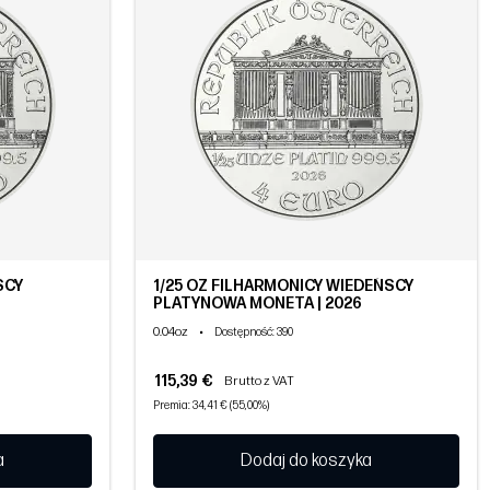
SCY
1/25 OZ FILHARMONICY WIEDEŃSCY
PLATYNOWA MONETA | 2026
0.04oz
•
Dostępność
: 390
115,39 €
Brutto z VAT
Premia: 34,41 € (55,00%)
a
Dodaj do koszyka