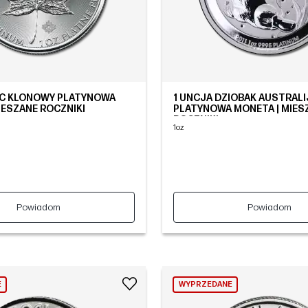
ŚĆ KLONOWY PLATYNOWA
1 UNCJA DZIOBAK AUSTRALI
IESZANE ROCZNIKI
PLATYNOWA MONETA | MIES
ROCZNIKI
1oz
Powiadom
Powiadom
E
WYPRZEDANE