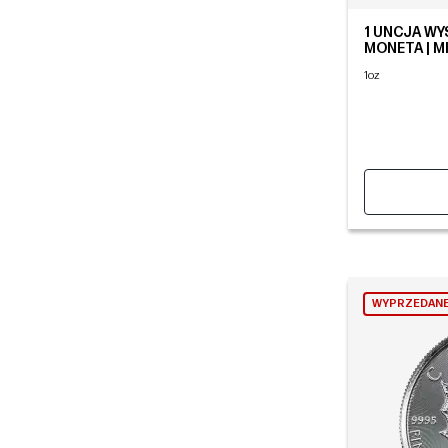
1 UNCJA W
MONETA | M
1oz
WYPRZEDAN