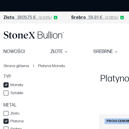
Złoto
3805,75 €
(2,04%)
Srebro
59,91 €
(2,58%)
NOWOŚCI
ZŁOTE
SREBRNE
Strona główna
Platyna Monety
Platyn
TYP
Monety
Sztabki
METAL
Złoto
Platyna
PROGI CENO
Srebro