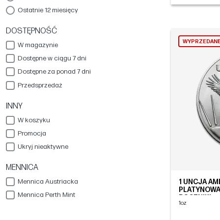
Ostatnie 12 miesięcy
DOSTĘPNOŚĆ
WYPRZEDAN
W magazynie
Dostępne w ciągu 7 dni
Dostępne za ponad 7 dni
Przedsprzedaż
INNY
W koszyku
Promocja
Ukryj nieaktywne
MENNICA
Mennica Austriacka
1 UNCJA AM
PLATYNOWA
Mennica Perth Mint
ROCZNIKI
1oz