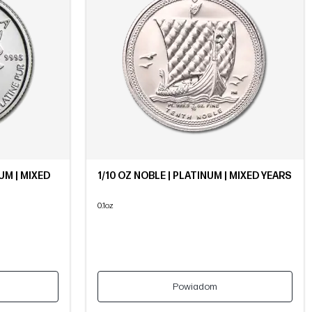
UM | MIXED
1/10 OZ NOBLE | PLATINUM | MIXED YEARS
0.1oz
Powiadom