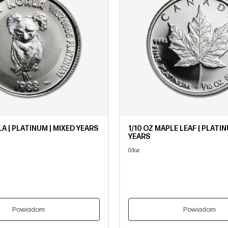
LA | PLATINUM | MIXED YEARS
1/10 OZ MAPLE LEAF | PLATIN
YEARS
0.1oz
Powiadom
Powiadom