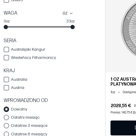
WAGA
oz
0oz
33oz
SERIA
Australijski Kangur
Wiedeńscy Filharmonicy
KRAJ
1 OZ AUSTR
Australia
PLATYNOWA 
Austria
1oz
•
Dostępno
WPROWADZONO OD
2028,55 €
B
Dowolny
Premia: 140,75 € (9
Ostatni miesiąc
Ostatnie 3 miesiące
Ostatnie 6 miesięcy