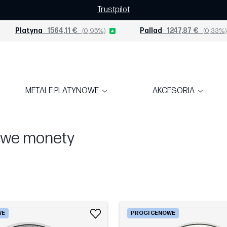
Trustpilot
Platyna
1564,11 €
(0,95%)
Pallad
1247,87 €
(0,33%)
METALE PLATYNOWE
AKCESORIA
owe monety
WE
PROGI CENOWE