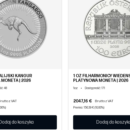
ALIJSKI KANGUR
1 OZ FILHARMONICY WIEDEŃ
MONETA | 2026
PLATYNOWA MONETA | 2026
1oz
•
ść
: 48
Dostępność
: 171
2047,16 €
rutto z VAT
Brutto z VAT
,00%)
Premia: 156,39 € (10,00%)
Dodaj do koszyka
Dodaj do koszyk