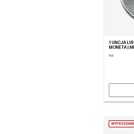
1 UNCJA LI
MONETA | M
1oz
WYPRZEDAN