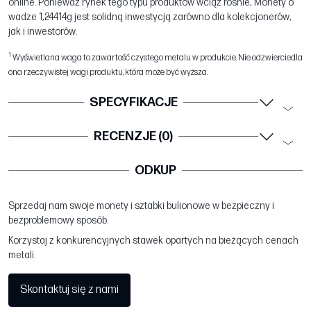
online. Ponieważ rynek tego typu produktów wciąż rośnie, Monety o
wadze 1,24414g jest solidną inwestycją zarówno dla kolekcjonerów,
jak i inwestorów.
1
Wyświetlana waga to zawartość czystego metalu w produkcie. Nie odzwierciedla
ona rzeczywistej wagi produktu, która może być wyższa.
SPECYFIKACJE
RECENZJE (0)
ODKUP
Sprzedaj nam swoje monety i sztabki bulionowe w bezpieczny i
bezproblemowy sposób.
Korzystaj z konkurencyjnych stawek opartych na bieżących cenach
metali.
Skontaktuj się z nami