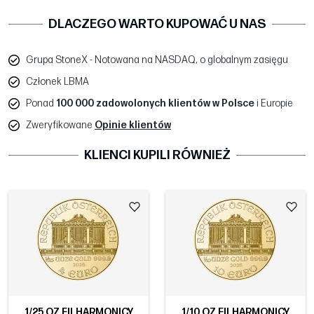
DLACZEGO WARTO KUPOWAĆ U NAS
Grupa StoneX - Notowana na NASDAQ, o globalnym zasięgu
Członek LBMA
Ponad
100 000 zadowolonych klientów w Polsce
i Europie
Zweryfikowane
Opinie klientów
KLIENCI KUPILI RÓWNIEŻ
1/25 OZ FILHARMONICY
1/10 OZ FILHARMONICY