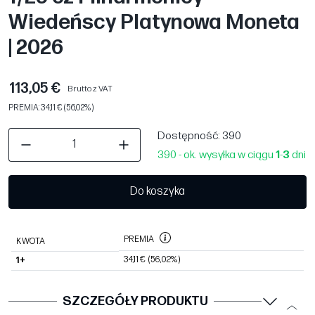
Wiedeńscy Platynowa Moneta
| 2026
113,05 €
Brutto z VAT
PREMIA: 34,11 € (56,02%)
Dostępność
: 390
390 - ok. wysyłka w ciągu
1
-
3
dni
Do koszyka
PREMIA
KWOTA
34,11 €
(56,02%)
1+
SZCZEGÓŁY PRODUKTU