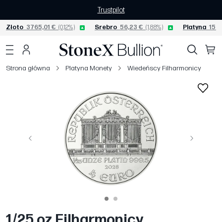
Trustpilot
Złoto
3765,01 €
(0,12%)
Srebro
56,23 €
(1,88%)
Platyna
1523
Strona główna
Platyna Monety
Wiedeńscy Filharmonicy
Poprzedni
Następny
1/25 oz Filharmonicy