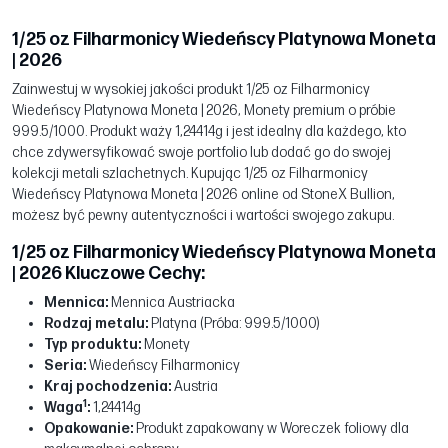
1/25 oz Filharmonicy Wiedeńscy Platynowa Moneta
| 2026
Zainwestuj w wysokiej jakości produkt 1/25 oz Filharmonicy
Wiedeńscy Platynowa Moneta | 2026, Monety premium o próbie
999.5/1000. Produkt waży 1,24414g i jest idealny dla każdego, kto
chce zdywersyfikować swoje portfolio lub dodać go do swojej
kolekcji metali szlachetnych. Kupując 1/25 oz Filharmonicy
Wiedeńscy Platynowa Moneta | 2026 online od StoneX Bullion,
możesz być pewny autentyczności i wartości swojego zakupu.
1/25 oz Filharmonicy Wiedeńscy Platynowa Moneta
| 2026 Kluczowe Cechy:
Mennica:
Mennica Austriacka
Rodzaj metalu:
Platyna (Próba: 999.5/1000)
Typ produktu:
Monety
Seria:
Wiedeńscy Filharmonicy
Kraj pochodzenia:
Austria
1
Waga
:
1,24414g
Opakowanie:
Produkt zapakowany w Woreczek foliowy dla