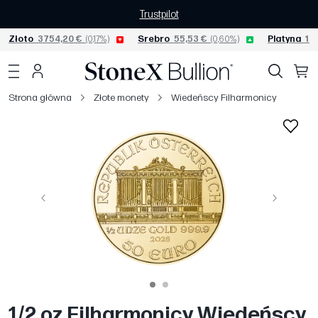
Trustpilot
Złoto
3754,20 €
(0,17%)
Srebro
55,53 €
(0,60%)
Platyna
152
Strona główna
Złote monety
Wiedeńscy Filharmonicy
Poprzedni
Następny
1/2 oz Filharmonicy Wiedeńscy