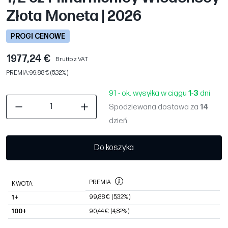
Złota Moneta | 2026
PROGI CENOWE
1977,24 €
Brutto z VAT
PREMIA: 99,88 € (5,32%)
91 - ok. wysyłka w ciągu
1
-
3
dni
Spodziewana dostawa za
14
dzień
Do koszyka
PREMIA
KWOTA
99,88 €
(5,32%)
1+
100+
90,44 €
(4,82%)