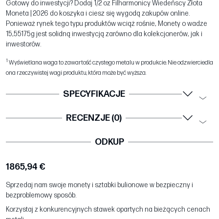
Gotowy do inwestycji? Dodaj 1/2 oz Filharmonicy Wiedeńscy Złota
Moneta | 2026 do koszyka i ciesz się wygodą zakupów online.
Ponieważ rynek tego typu produktów wciąż rośnie, Monety o wadze
15,55175g jest solidną inwestycją zarówno dla kolekcjonerów, jak i
inwestorów.
1
Wyświetlana waga to zawartość czystego metalu w produkcie. Nie odzwierciedla
ona rzeczywistej wagi produktu, która może być wyższa.
SPECYFIKACJE
RECENZJE (0)
ODKUP
1865,94 €
Sprzedaj nam swoje monety i sztabki bulionowe w bezpieczny i
bezproblemowy sposób.
Korzystaj z konkurencyjnych stawek opartych na bieżących cenach