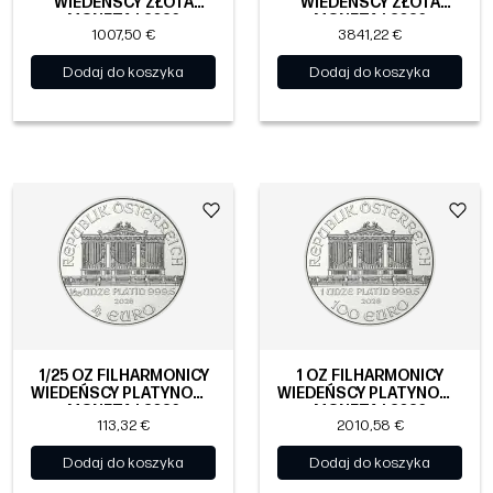
WIEDEŃSCY ZŁOTA
WIEDEŃSCY ZŁOTA
MONETA | 2026
MONETA | 2026
1007,50 €
3841,22 €
Dodaj do koszyka
Dodaj do koszyka
1/25 OZ FILHARMONICY
1 OZ FILHARMONICY
WIEDEŃSCY PLATYNOWA
WIEDEŃSCY PLATYNOWA
MONETA | 2026
MONETA | 2026
113,32 €
2010,58 €
Dodaj do koszyka
Dodaj do koszyka