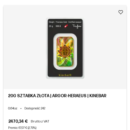
20G SZTABKA ZŁOTA | ARGOR-HERAEUS | KINEBAR
0.64oz
•
Dostępność
: 242
2470,34 €
Brutto z VAT
Premia: 67,07 € (2,79%)