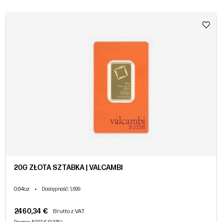
20G ZŁOTA SZTABKA | VALCAMBI
0.64oz
•
Dostępność
: 1,699
2460,34 €
Brutto z VAT