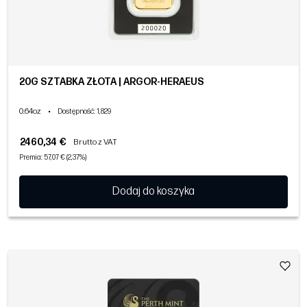
20G SZTABKA ZŁOTA | ARGOR-HERAEUS
0.64oz
•
Dostępność
: 1,829
2460,34 €
Brutto z VAT
Premia: 57,07 € (2,37%)
Dodaj do koszyka