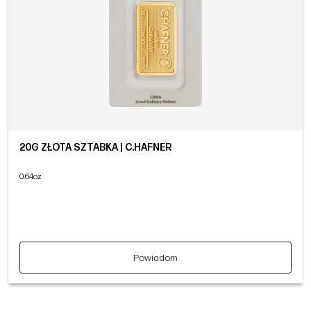
20G ZŁOTA SZTABKA | C.HAFNER
0.64oz
Powiadom