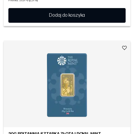
Premia: 57,07 € (2,37%)
Dodaj do koszyka