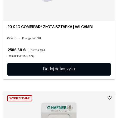
20 X 1G COMBIBAR® ZŁOTA SZTABKA | VALCAMBI
0.64oz
•
Dostępność
: 124
2586,68 €
Brutto z VAT
Premia: 183,41 € (7,63%)
Dodaj do koszyka
WYPRZEDANE