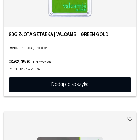
20G ZŁOTA SZTABKA | VALCAMBI | GREEN GOLD
0.64oz
•
Dostępność
: 63
2462,05 €
Brutto z VAT
Premia: 58,78 € (2,45%)
Dodaj do koszyka