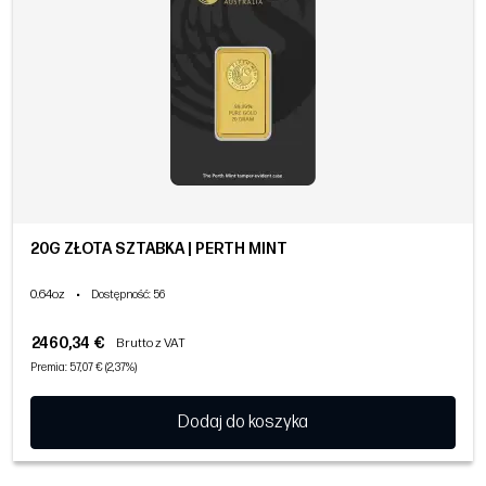
20G ZŁOTA SZTABKA | PERTH MINT
0.64oz
•
Dostępność
: 56
2460,34 €
Brutto z VAT
Premia: 57,07 € (2,37%)
Dodaj do koszyka