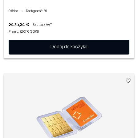
0.64oz
•
Dostępność
: 50
2475,34 €
Brutto z VAT
Premia: 72,07 € (3,00%)
Dodaj do koszyka