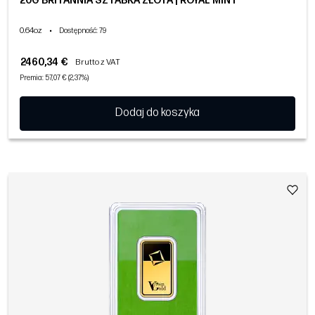
20G BRITANNIA SZTABKA ZŁOTA | ROYAL MINT
0.64oz
•
Dostępność
: 79
2460,34 €
Brutto z VAT
Premia: 57,07 € (2,37%)
Dodaj do koszyka