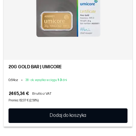
20G GOLD BAR | UMICORE
0.64oz
•
38 - ok. wysyłka w ciągu
1
-
3
dni
2465,34 €
Brutto z VAT
Premia: 62,07 € (2,58%)
Dodaj do koszyka