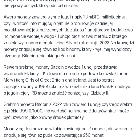
nietypowy pomysł, który odniósł sukces.
Awers monety zawiera słynne logo i napis 1.3 mBTC (millibitcoins),
czyli wartość informującą o tym, ile bitcoinów (w czasie jej
projektowania) jest potrzebnych do zakupu 1 uncji srebra. Dodatkowo
na monecie widnieje waga - 1 uncja oraz nazwa metalu, z którego
została wykonana moneta - Fine Silver i rok emisji - 2022. Na krawędzi
monety znajduje się również kod binarny, który kryje imię wynalazcy
słynnego Bitcoina, niejakiego Satoshi.
Rewers srebrnej monety Bitcoin o wadze 1 uncji przedstawia
wizerunek Elżbiety II. Królowa ma na sobie perłowe kolczyki Queen
Mary i tiarę Girls of Great Britain and Ireland. Jest to portret
zaprojektowany w 1998 roku przez rzeźbiarza Iana Rank-Broadleya,
a jego inicjały IRB można znaleźć poniżej szyi Elżbiety II.
Srebrna moneta Bitcoin z 2022 roku zawiera 1 uncję czystego srebra
o próbie 999,9/1000, ma wartość nominalną 2 dolarów niue i może
być używana jako prawny środek płatniczy.
Monety są dostarczane w tubie zawierającej 25 monet, ale w ofercie
znajduje się również pudełko zawierające 250 monet.