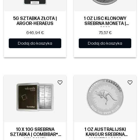
5G SZTABKA ZŁOTA |
1 OZ LIŚĆ KLONOWY
ARGOR-HERAEUS
SREBRNA MONETA |
2026
646,94 €
75,57 €
Dodaj do koszyka
Dodaj do koszyka
10 X 10G SREBRNA
1 OZ AUSTRALIJSKI
SZTABKA | COMBIBAR® |
KANGUR SREBRNA
VALCAMBI
MONETA | 2026