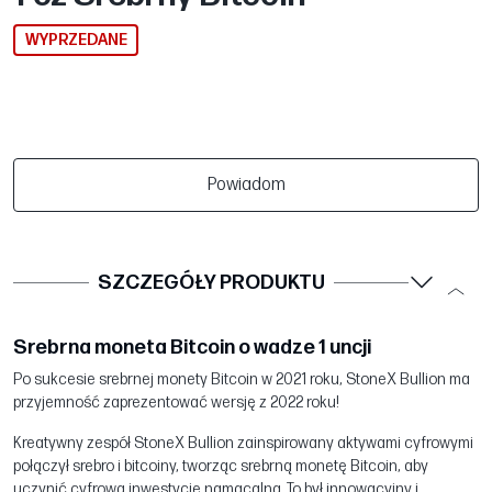
WYPRZEDANE
Powiadom
SZCZEGÓŁY PRODUKTU
Srebrna moneta Bitcoin o wadze 1 uncji
Po sukcesie srebrnej monety Bitcoin w 2021 roku, StoneX Bullion ma
przyjemność zaprezentować wersję z 2022 roku!
Kreatywny zespół StoneX Bullion zainspirowany aktywami cyfrowymi
połączył srebro i bitcoiny, tworząc srebrną monetę Bitcoin, aby
uczynić cyfrową inwestycję namacalną. To był innowacyjny i