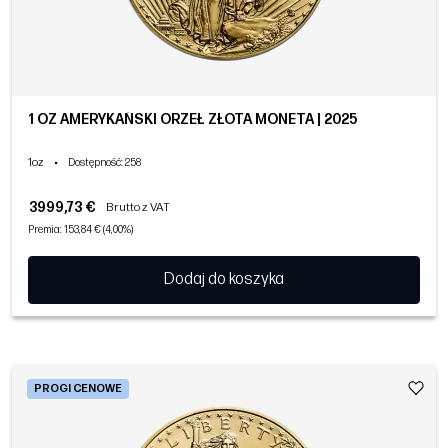
1 OZ AMERYKAŃSKI ORZEŁ ZŁOTA MONETA | 2025
1oz
•
Dostępność
: 258
3999,73 €
Brutto z VAT
Premia: 153,84 € (4,00%)
Dodaj do koszyka
PROGI CENOWE