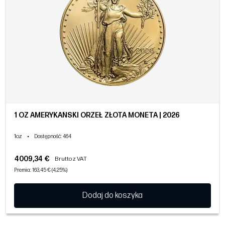
1 OZ AMERYKAŃSKI ORZEŁ ZŁOTA MONETA | 2026
1oz
•
Dostępność
: 464
4009,34 €
Brutto z VAT
Premia: 163,45 € (4,25%)
Dodaj do koszyka