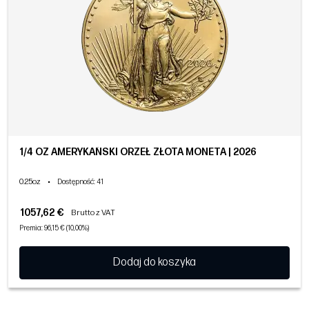
1/4 OZ AMERYKAŃSKI ORZEŁ ZŁOTA MONETA | 2026
0.25oz
•
Dostępność
: 41
1057,62 €
Brutto z VAT
Premia: 96,15 € (10,00%)
Dodaj do koszyka