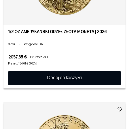
1/2 OZ AMERYKAŃSKI ORZEŁ ZŁOTA MONETA | 2026
0.5oz
•
Dostępność
: 307
2057,55 €
Brutto z VAT
Premia: 134,61 € (7,00%)
Dodaj do koszyka