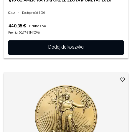
1/10 OZ AMERYKAŃSKI ORZEŁ ZŁOTA MONETA | 2026
0.1oz
•
Dostępność
: 1,001
440,35 €
Brutto z VAT
Premia: 55,77 € (14,50%)
Dodaj do koszyka