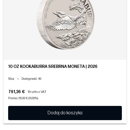
10 OZ KOOKABURRA SREBRNA MONETA | 2026
10oz
•
Dostępność
: 49
791,36 €
Brutto z VAT
Premia: 65,00 € (10,83%)
Dodaj do koszyka