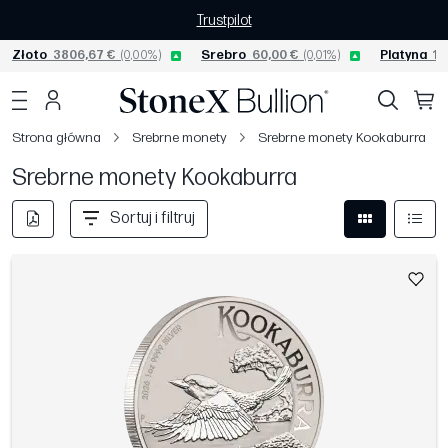
Trustpilot
Złoto
3806,67 €
(0,00%)
Srebro
60,00 €
(0,01%)
Platyna
15
Strona główna
Srebrne monety
Srebrne monety Kookaburra
Srebrne monety Kookaburra
Sortuj i filtruj