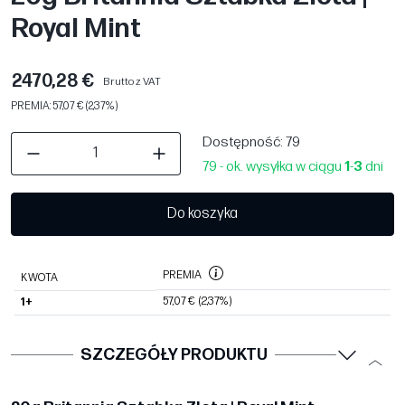
Royal Mint
2470,28 €
Brutto z VAT
PREMIA: 57,07 € (2,37%)
Dostępność
: 79
79 - ok. wysyłka w ciągu
1
-
3
dni
Do koszyka
PREMIA
KWOTA
57,07 €
(2,37%)
1+
SZCZEGÓŁY PRODUKTU