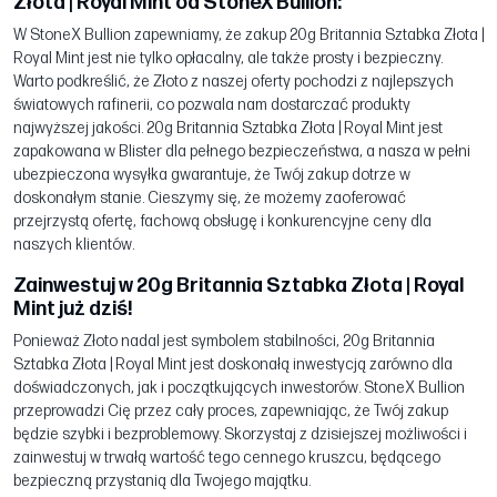
Złota | Royal Mint od StoneX Bullion:
W StoneX Bullion zapewniamy, że zakup 20g Britannia Sztabka Złota |
Royal Mint jest nie tylko opłacalny, ale także prosty i bezpieczny.
Warto podkreślić, że Złoto z naszej oferty pochodzi z najlepszych
światowych rafinerii, co pozwala nam dostarczać produkty
najwyższej jakości. 20g Britannia Sztabka Złota | Royal Mint jest
zapakowana w Blister dla pełnego bezpieczeństwa, a nasza w pełni
ubezpieczona wysyłka gwarantuje, że Twój zakup dotrze w
doskonałym stanie. Cieszymy się, że możemy zaoferować
przejrzystą ofertę, fachową obsługę i konkurencyjne ceny dla
naszych klientów.
Zainwestuj w 20g Britannia Sztabka Złota | Royal
Mint już dziś!
Ponieważ Złoto nadal jest symbolem stabilności, 20g Britannia
Sztabka Złota | Royal Mint jest doskonałą inwestycją zarówno dla
doświadczonych, jak i początkujących inwestorów. StoneX Bullion
przeprowadzi Cię przez cały proces, zapewniając, że Twój zakup
będzie szybki i bezproblemowy. Skorzystaj z dzisiejszej możliwości i
zainwestuj w trwałą wartość tego cennego kruszcu, będącego
bezpieczną przystanią dla Twojego majątku.