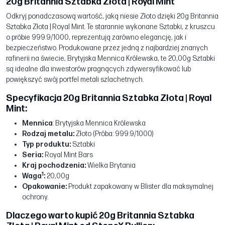
20g Britannia Sztabka Złota | Royal Mint
Odkryj ponadczasową wartość, jaką niesie Złoto dzięki 20g Britannia
Sztabka Złota | Royal Mint. Te starannie wykonane Sztabki, z kruszcu
o próbie 999.9/1000, reprezentują zarówno elegancję, jak i
bezpieczeństwo. Produkowane przez jedną z najbardziej znanych
rafinerii na świecie, Brytyjska Mennica Królewska, te 20,00g Sztabki
są idealne dla inwestorów pragnących zdywersyfikować lub
powiększyć swój portfel metali szlachetnych.
Specyfikacja 20g Britannia Sztabka Złota | Royal
Mint:
Mennica
: Brytyjska Mennica Królewska
Rodzaj metalu:
Złoto (Próba: 999.9/1000)
Typ produktu:
Sztabki
Seria:
Royal Mint Bars
Kraj pochodzenia:
Wielka Brytania
1
Waga
:
20,00g
Opakowanie:
Produkt zapakowany w Blister dla maksymalnej
ochrony.
Dlaczego warto kupić 20g Britannia Sztabka