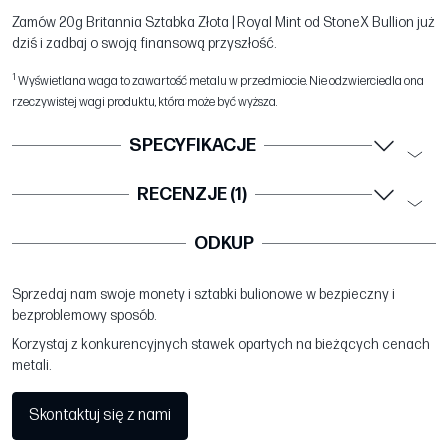
Zamów 20g Britannia Sztabka Złota | Royal Mint od StoneX Bullion już
dziś i zadbaj o swoją finansową przyszłość.
1
Wyświetlana waga to zawartość metalu w przedmiocie. Nie odzwierciedla ona
rzeczywistej wagi produktu, która może być wyższa.
SPECYFIKACJE
RECENZJE (1)
ODKUP
Sprzedaj nam swoje monety i sztabki bulionowe w bezpieczny i
bezproblemowy sposób.
Korzystaj z konkurencyjnych stawek opartych na bieżących cenach
metali.
Skontaktuj się z nami