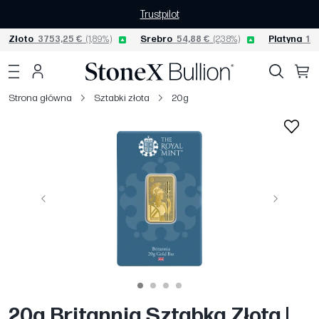
Trustpilot
Złoto
3753,25 €
(1,89%)
Srebro
54,88 €
(2,38%)
Platyna
153
Strona główna
Sztabki złota
20g
Poprzedni
Następny
20g Britannia Sztabka Złota |