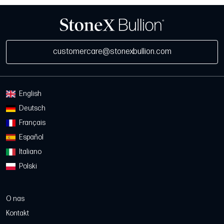
customercare@stonexbullion.com
English
Deutsch
Français
Español
Italiano
Polski
O nas
Kontakt