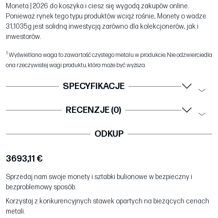
Moneta | 2026 do koszyka i ciesz się wygodą zakupów online.
Ponieważ rynek tego typu produktów wciąż rośnie, Monety o wadze
31,1035g jest solidną inwestycją zarówno dla kolekcjonerów, jak i
inwestorów.
1
Wyświetlana waga to zawartość czystego metalu w produkcie. Nie odzwierciedla
ona rzeczywistej wagi produktu, która może być wyższa.
SPECYFIKACJE
RECENZJE (0)
ODKUP
3693,11 €
Sprzedaj nam swoje monety i sztabki bulionowe w bezpieczny i
bezproblemowy sposób.
Korzystaj z konkurencyjnych stawek opartych na bieżących cenach
metali.