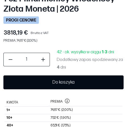
Złota Moneta | 2026
PROGI CENOWE
3818,19 €
Brutto z VAT
PREMIA: 74,87 € (2,00%)
42 - ok. wysyłka w ciągu
1
-
3
dni
Dodatkowy zapas spodziewany za
4
dni
Do koszyka
PREMIA
KWOTA
74,87 €
(2,00%)
1+
10+
71,12 €
(1,90%)
40+
65,51 €
(1,75%)