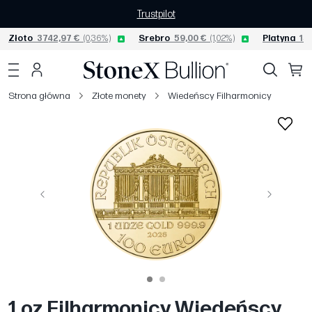
Trustpilot
Złoto
3742,97 €
(0,36%)
Srebro
59,00 €
(1,02%)
Platyna
156
Strona główna
Złote monety
Wiedeńscy Filharmonicy
Poprzedni
Następny
1 oz Filharmonicy Wiedeńscy