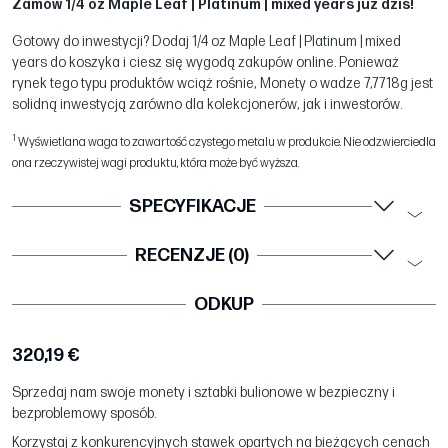
Zamów 1/4 oz Maple Leaf | Platinum | mixed years już dziś!
Gotowy do inwestycji? Dodaj 1/4 oz Maple Leaf | Platinum | mixed
years do koszyka i ciesz się wygodą zakupów online. Ponieważ
rynek tego typu produktów wciąż rośnie, Monety o wadze 7,7718g jest
solidną inwestycją zarówno dla kolekcjonerów, jak i inwestorów.
1
Wyświetlana waga to zawartość czystego metalu w produkcie. Nie odzwierciedla
ona rzeczywistej wagi produktu, która może być wyższa.
SPECYFIKACJE
RECENZJE (0)
ODKUP
320,19 €
Sprzedaj nam swoje monety i sztabki bulionowe w bezpieczny i
bezproblemowy sposób.
Korzystaj z konkurencyjnych stawek opartych na bieżących cenach