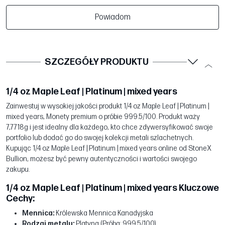
Powiadom
SZCZEGÓŁY PRODUKTU
1/4 oz Maple Leaf | Platinum | mixed years
Zainwestuj w wysokiej jakości produkt 1/4 oz Maple Leaf | Platinum |
mixed years, Monety premium o próbie 999.5/100. Produkt waży
7,7718g i jest idealny dla każdego, kto chce zdywersyfikować swoje
portfolio lub dodać go do swojej kolekcji metali szlachetnych.
Kupując 1/4 oz Maple Leaf | Platinum | mixed years online od StoneX
Bullion, możesz być pewny autentyczności i wartości swojego
zakupu.
1/4 oz Maple Leaf | Platinum | mixed years Kluczowe
Cechy:
Mennica:
Królewska Mennica Kanadyjska
Rodzaj metalu:
Platyna (Próba: 999.5/100)