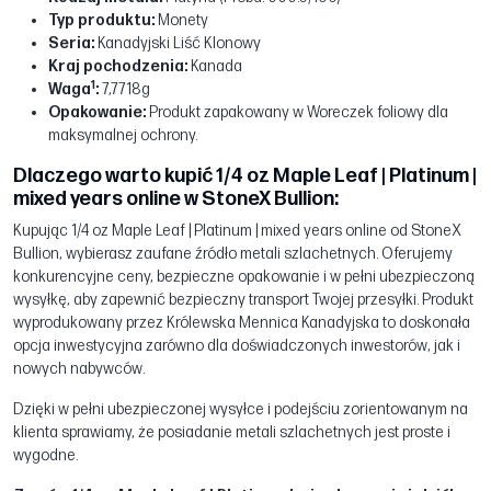
Typ produktu:
Monety
Seria:
Kanadyjski Liść Klonowy
Kraj pochodzenia:
Kanada
1
Waga
:
7,7718g
Opakowanie:
Produkt zapakowany w Woreczek foliowy dla
maksymalnej ochrony.
Dlaczego warto kupić 1/4 oz Maple Leaf | Platinum |
mixed years online w StoneX Bullion:
Kupując 1/4 oz Maple Leaf | Platinum | mixed years online od StoneX
Bullion, wybierasz zaufane źródło metali szlachetnych. Oferujemy
konkurencyjne ceny, bezpieczne opakowanie i w pełni ubezpieczoną
wysyłkę, aby zapewnić bezpieczny transport Twojej przesyłki. Produkt
wyprodukowany przez Królewska Mennica Kanadyjska to doskonała
opcja inwestycyjna zarówno dla doświadczonych inwestorów, jak i
nowych nabywców.
Dzięki w pełni ubezpieczonej wysyłce i podejściu zorientowanym na
klienta sprawiamy, że posiadanie metali szlachetnych jest proste i
wygodne.