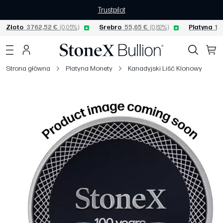
Trustpilot
Złoto
3762,52 €
(0,05%)
Srebro
55,65 €
(0,82%)
Platyna
152
Strona główna
Platyna Monety
Kanadyjski Liść Klonowy