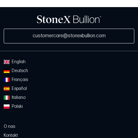
customercare@stonexbullion.com
English
Deutsch
Français
Español
Italiano
Polski
O nas
Kontakt