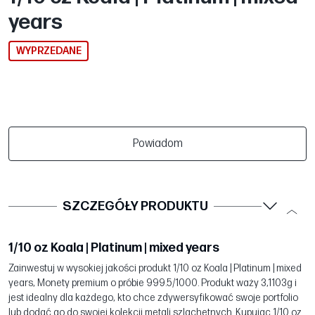
years
WYPRZEDANE
Powiadom
SZCZEGÓŁY PRODUKTU
1/10 oz Koala | Platinum | mixed years
Zainwestuj w wysokiej jakości produkt 1/10 oz Koala | Platinum | mixed
years, Monety premium o próbie 999.5/1000. Produkt waży 3,1103g i
jest idealny dla każdego, kto chce zdywersyfikować swoje portfolio
lub dodać go do swojej kolekcji metali szlachetnych. Kupując 1/10 oz