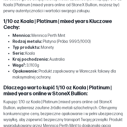
Koala | Platinum | mixed years online od StoneX Bullion, możesz być
pewny autentyczności i wartości swojego zakupu.
1/10 oz Koala | Platinum | mixed years Kluczowe
Cechy:
Mennica:
Mennica Perth Mint
Rodzaj metalu:
Platyna (Próba: 999.5/1000)
Typ produktu:
Monety
Seria:
Koala
Kraj pochodzenia:
Australia
1
Waga
:
3,1103g
Opakowanie:
Produkt zapakowany w Woreczek foliowy dla
maksymalnej ochrony.
Dlaczego warto kupić 1/10 oz Koala | Platinum |
mixed years online w StoneX Bullion:
Kupując 1/10 oz Koala | Platinum | mixed years online od StoneX
Bullion, wybierasz zaufane źródło metali szlachetnych. Oferujemy
konkurencyjne ceny, bezpieczne opakowanie i w pełni ubezpieczoną
wysyłkę, aby zapewnić bezpieczny transport Twojej przesyłki. Produkt
wyprodukowany przez Mennica Perth Mint to doskonała opcja