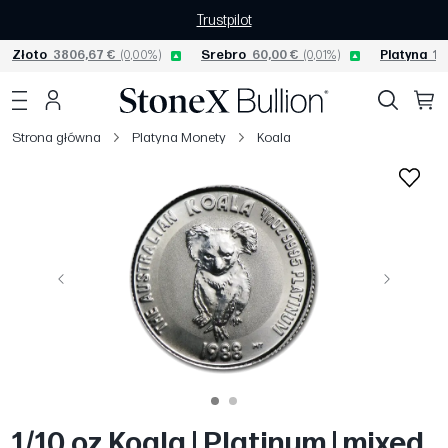
Trustpilot
Złoto
3806,67 €
(0,00%)
Srebro
60,00 €
(0,01%)
Platyna
15
Strona główna
Platyna Monety
Koala
Poprzedni
Następny
1/10 oz Koala | Platinum | mixed