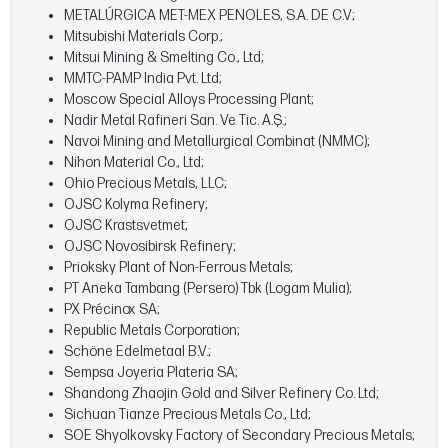
METALÚRGICA MET-MEX PENOLES, S.A. DE C.V;
Mitsubishi Materials Corp.;
Mitsui Mining & Smelting Co., Ltd;
MMTC-PAMP India Pvt. Ltd;
Moscow Special Alloys Processing Plant;
Nadir Metal Rafineri San. Ve Tic. A.Ş.;
Navoi Mining and Metallurgical Combinat (NMMC);
Nihon Material Co., Ltd;
Ohio Precious Metals, LLC;
OJSC Kolyma Refinery;
OJSC Krastsvetmet;
OJSC Novosibirsk Refinery;
Prioksky Plant of Non-Ferrous Metals;
PT Aneka Tambang (Persero) Tbk (Logam Mulia);
PX Précinox SA;
Republic Metals Corporation;
Schöne Edelmetaal B.V.;
Sempsa Joyeria Plateria SA;
Shandong Zhaojin Gold and Silver Refinery Co. Ltd;
Sichuan Tianze Precious Metals Co., Ltd;
SOE Shyolkovsky Factory of Secondary Precious Metals;