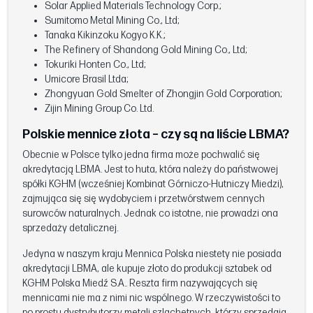
Solar Applied Materials Technology Corp.;
Sumitomo Metal Mining Co., Ltd;
Tanaka Kikinzoku Kogyo K.K.;
The Refinery of Shandong Gold Mining Co., Ltd;
Tokuriki Honten Co., Ltd;
Umicore Brasil Ltda;
Zhongyuan Gold Smelter of Zhongjin Gold Corporation;
Zijin Mining Group Co. Ltd.
Polskie mennice złota – czy są na liście LBMA?
Obecnie w Polsce tylko jedna firma może pochwalić się
akredytacją LBMA. Jest to huta, która należy do państwowej
spółki KGHM (wcześniej Kombinat Górniczo-Hutniczy Miedzi),
zajmująca się się wydobyciem i przetwórstwem cennych
surowców naturalnych. Jednak co istotne, nie prowadzi ona
sprzedaży detalicznej.
Jedyna w naszym kraju Mennica Polska niestety nie posiada
akredytacji LBMA, ale kupuje złoto do produkcji sztabek od
KGHM Polska Miedź S.A.. Reszta firm nazywających się
mennicami nie ma z nimi nic wspólnego. W rzeczywistości to
po prostu dystrybutorzy metali szlachetnych, którzy sprzedają