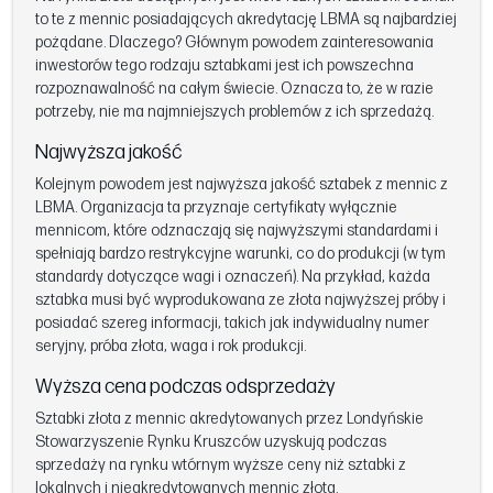
to te z mennic posiadających akredytację LBMA są najbardziej
pożądane. Dlaczego? Głównym powodem zainteresowania
inwestorów tego rodzaju sztabkami jest ich powszechna
rozpoznawalność na całym świecie. Oznacza to, że w razie
potrzeby, nie ma najmniejszych problemów z ich sprzedażą.
Najwyższa jakość
Kolejnym powodem jest najwyższa jakość sztabek z mennic z
LBMA. Organizacja ta przyznaje certyfikaty wyłącznie
mennicom, które odznaczają się najwyższymi standardami i
spełniają bardzo restrykcyjne warunki, co do produkcji (w tym
standardy dotyczące wagi i oznaczeń). Na przykład, każda
sztabka musi być wyprodukowana ze złota najwyższej próby i
posiadać szereg informacji, takich jak indywidualny numer
seryjny, próba złota, waga i rok produkcji.
Wyższa cena podczas odsprzedaży
Sztabki złota z mennic akredytowanych przez Londyńskie
Stowarzyszenie Rynku Kruszców uzyskują podczas
sprzedaży na rynku wtórnym wyższe ceny niż sztabki z
lokalnych i nieakredytowanych mennic złota.