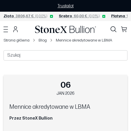
Trustpilot
Złoto
3806,67 €
(0,00%)
Srebro
60,00 €
(0,01%)
Platyna
15
Strona główna
Blog
Mennice akredytowane w LBMA
06
JAN 2026
Mennice akredytowane w LBMA
Przez StoneX Bullion