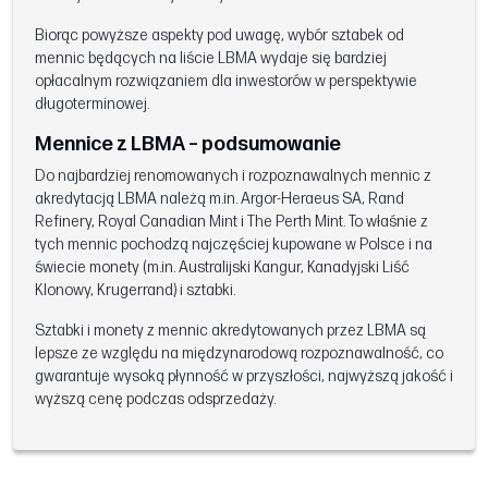
Biorąc powyższe aspekty pod uwagę, wybór sztabek od
mennic będących na liście LBMA wydaje się bardziej
opłacalnym rozwiązaniem dla inwestorów w perspektywie
długoterminowej.
Mennice z LBMA – podsumowanie
Do najbardziej renomowanych i rozpoznawalnych mennic z
akredytacją LBMA należą m.in. Argor-Heraeus SA, Rand
Refinery, Royal Canadian Mint i The Perth Mint. To właśnie z
tych mennic pochodzą najczęściej kupowane w Polsce i na
świecie monety (m.in. Australijski Kangur, Kanadyjski Liść
Klonowy, Krugerrand) i sztabki.
Sztabki i monety z mennic akredytowanych przez LBMA są
lepsze ze względu na międzynarodową rozpoznawalność, co
gwarantuje wysoką płynność w przyszłości, najwyższą jakość i
wyższą cenę podczas odsprzedaży.