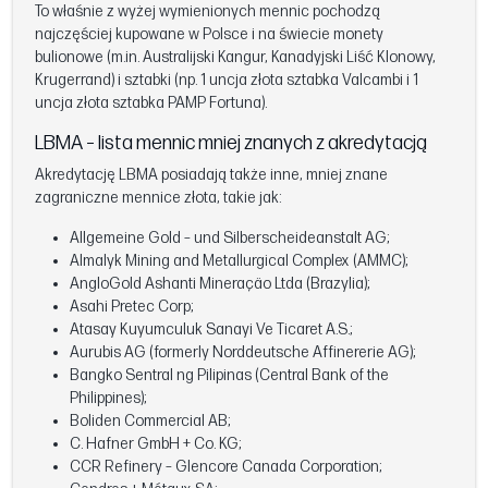
To właśnie z wyżej wymienionych mennic pochodzą
najczęściej kupowane w Polsce i na świecie monety
bulionowe (m.in. Australijski Kangur, Kanadyjski Liść Klonowy,
Krugerrand) i sztabki (np. 1 uncja złota sztabka Valcambi i 1
uncja złota sztabka PAMP Fortuna).
LBMA – lista mennic mniej znanych z akredytacją
Akredytację LBMA posiadają także inne, mniej znane
zagraniczne mennice złota, takie jak:
Allgemeine Gold – und Silberscheideanstalt AG;
Almalyk Mining and Metallurgical Complex (AMMC);
AngloGold Ashanti Mineraçäo Ltda (Brazylia);
Asahi Pretec Corp;
Atasay Kuyumculuk Sanayi Ve Ticaret A.S.;
Aurubis AG (formerly Norddeutsche Affinererie AG);
Bangko Sentral ng Pilipinas (Central Bank of the
Philippines);
Boliden Commercial AB;
C. Hafner GmbH + Co. KG;
CCR Refinery – Glencore Canada Corporation;