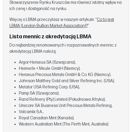
Stowarzyszenie Rynku Kruszców ma również istotny wpływ na
ich cenę i dostępność na rynku.
Więcej o LBMA przeczytasz w naszym artykule: “
Co to jest
LBMA (London Bullion Market Association)?
”.
Lista mennic z akredytacją LBMA
Do najbardziej renomowanych i rozpoznawalnych mennic z
akredytacją LBMA należą:
Argor-Heraeus SA (Szwajcaria),
Heimerle + Meule GmbH (Niemcy),
Heraeus Precious Metals GmbH & Co. KG (Niemcy),
Johnson Matthey Gold and Silver Refining Inc. (USA),
Metalor USA Refining Corp. (USA),
Pamp SA (Szwajcaria),
Rand Refinery (Pty) Limited (Południowa Afryka),
Umicore SA Business Unit Precious Metals Refining,
Valcambi S.A.,
Royal Canadian Mint (Kanada),
Western Australian Mint (The Perth Mint, Australia).