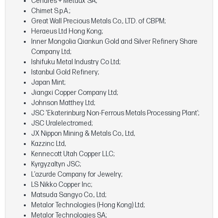
Cendres + Métaux SA;
Chimet S.p.A.;
Great Wall Precious Metals Co., LTD. of CBPM;
Heraeus Ltd Hong Kong;
Inner Mongolia Qiankun Gold and Silver Refinery Share
Company Ltd;
Ishifuku Metal Industry Co Ltd;
Istanbul Gold Refinery;
Japan Mint;
Jiangxi Copper Company Ltd;
Johnson Matthey Ltd;
JSC 'Ekaterinburg Non-Ferrous Metals Processing Plant’;
JSC Uralelectromed;
JX Nippon Mining & Metals Co., Ltd,
Kazzinc Ltd,
Kennecott Utah Copper LLC;
Kyrgyzaltyn JSC;
L’azurde Company for Jewelry;
LS Nikko Copper Inc;
Matsuda Sangyo Co., Ltd;
Metalor Technologies (Hong Kong) Ltd;
Metalor Technologies SA;