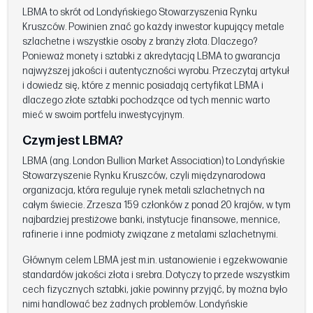
LBMA to skrót od Londyńskiego Stowarzyszenia Rynku
Kruszców. Powinien znać go każdy inwestor kupujący metale
szlachetne i wszystkie osoby z branży złota. Dlaczego?
Ponieważ monety i sztabki z akredytacją LBMA to gwarancja
najwyższej jakości i autentyczności wyrobu. Przeczytaj artykuł
i dowiedz się, które z mennic posiadają certyfikat LBMA i
dlaczego złote sztabki pochodzące od tych mennic warto
mieć w swoim portfelu inwestycyjnym.
Czym jest LBMA?
LBMA (ang. London Bullion Market Association) to Londyńskie
Stowarzyszenie Rynku Kruszców, czyli międzynarodowa
organizacja, która reguluje rynek metali szlachetnych na
całym świecie. Zrzesza 159 członków z ponad 20 krajów, w tym
najbardziej prestiżowe banki, instytucje finansowe, mennice,
rafinerie i inne podmioty związane z metalami szlachetnymi.
Głównym celem LBMA jest m.in. ustanowienie i egzekwowanie
standardów jakości złota i srebra. Dotyczy to przede wszystkim
cech fizycznych sztabki, jakie powinny przyjąć, by można było
nimi handlować bez żadnych problemów. Londyńskie