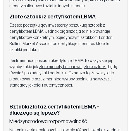
monety bulionowe i sztabki innych mennic.
Złote sztabki z certyfikatem LBMA
Często początkujący inwestorzy poszukują sztabek z
certyfikatem LBMA. Jednak organizacja ta nie przyznaje
certyfikatów konkretnym, pojedynczym sztabkom. London
Bullion Market Association certyfikuje mennice, które te
sztabki produkują.
Jeśli mennica posiada akredytację LBMA, to wszystkie jej
wyroby, takie jak
złote monety bulionowe
i
złote sztabki
, będą
również posiadały taki certyfikat. Oznacza to, że wszystkie
produkowane przez mennice wyroby spełniają najwyższe
standardy jakości i autentyczności.
Sztabki złota z certyfikatem LBMA –
dlaczego są lepsze?
Międzynarodowa rozpoznawalność
Na rynku złota dostępnych jest wiele różnych sztabek. Jednak