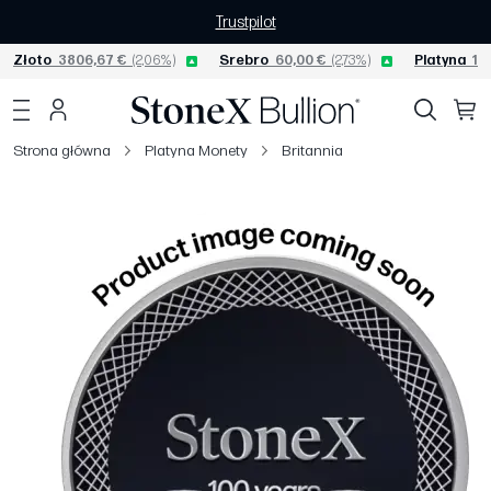
Trustpilot
Złoto
3806,67 €
(2,06%)
Srebro
60,00 €
(2,73%)
Platyna
156
Strona główna
Platyna Monety
Britannia