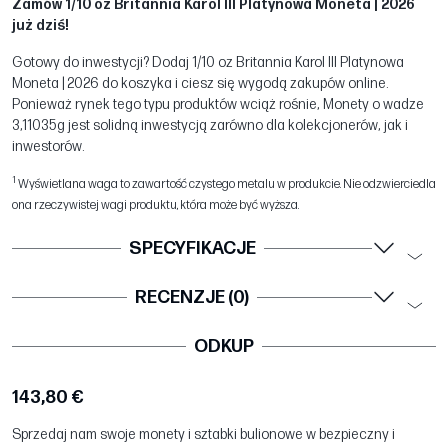
Zamów 1/10 oz Britannia Karol III Platynowa Moneta | 2026
już dziś!
Gotowy do inwestycji? Dodaj 1/10 oz Britannia Karol III Platynowa
Moneta | 2026 do koszyka i ciesz się wygodą zakupów online.
Ponieważ rynek tego typu produktów wciąż rośnie, Monety o wadze
3,11035g jest solidną inwestycją zarówno dla kolekcjonerów, jak i
inwestorów.
1
Wyświetlana waga to zawartość czystego metalu w produkcie. Nie odzwierciedla
ona rzeczywistej wagi produktu, która może być wyższa.
SPECYFIKACJE
RECENZJE (0)
ODKUP
143,80 €
Sprzedaj nam swoje monety i sztabki bulionowe w bezpieczny i