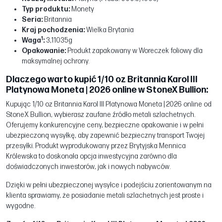
Typ produktu:
Monety
Seria:
Britannia
Kraj pochodzenia:
Wielka Brytania
1
Waga
:
3,11035g
Opakowanie:
Produkt zapakowany w Woreczek foliowy dla
maksymalnej ochrony.
Dlaczego warto kupić 1/10 oz Britannia Karol III
Platynowa Moneta | 2026 online w StoneX Bullion:
Kupując 1/10 oz Britannia Karol III Platynowa Moneta | 2026 online od
StoneX Bullion, wybierasz zaufane źródło metali szlachetnych.
Oferujemy konkurencyjne ceny, bezpieczne opakowanie i w pełni
ubezpieczoną wysyłkę, aby zapewnić bezpieczny transport Twojej
przesyłki. Produkt wyprodukowany przez Brytyjska Mennica
Królewska to doskonała opcja inwestycyjna zarówno dla
doświadczonych inwestorów, jak i nowych nabywców.
Dzięki w pełni ubezpieczonej wysyłce i podejściu zorientowanym na
klienta sprawiamy, że posiadanie metali szlachetnych jest proste i
wygodne.