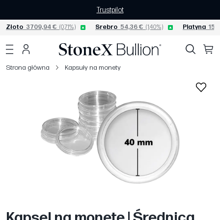
Trustpilot
Złoto
3709,94 €
(0,71%)
Srebro
54,36 €
(1,40%)
Platyna
1533
Strona główna
Kapsuły na monety
Kapsel na monetę | Średnica