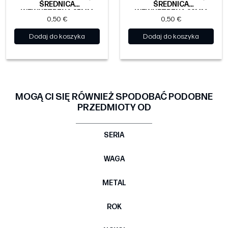
ŚREDNICA
ŚREDNICA
WEWNĘTRZNA 37MM
WEWNĘTRZNA 33MM
0,50 €
0,50 €
Dodaj do koszyka
Dodaj do koszyka
MOGĄ CI SIĘ RÓWNIEŻ SPODOBAĆ PODOBNE
PRZEDMIOTY OD
SERIA
WAGA
METAL
ROK