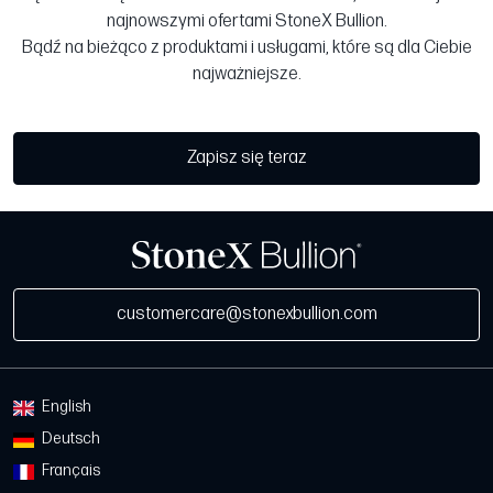
najnowszymi ofertami StoneX Bullion.
Bądź na bieżąco z produktami i usługami, które są dla Ciebie
najważniejsze.
Zapisz się teraz
customercare@stonexbullion.com
English
Deutsch
Français