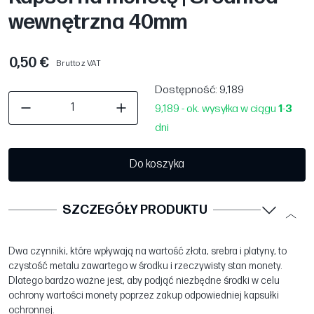
wewnętrzna 40mm
0,50 €
Brutto z VAT
Dostępność
: 9,189
9,189 - ok. wysyłka w ciągu
1
-
3
dni
Do koszyka
SZCZEGÓŁY PRODUKTU
Dwa czynniki, które wpływają na wartość złota, srebra i platyny, to
czystość metalu zawartego w środku i rzeczywisty stan monety.
Dlatego bardzo ważne jest, aby podjąć niezbędne środki w celu
ochrony wartości monety poprzez zakup odpowiedniej kapsułki
ochronnej.