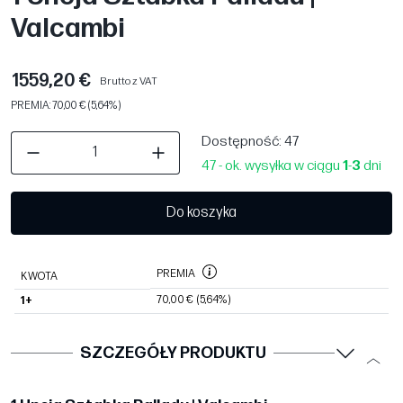
Valcambi
1559,20 €
Brutto z VAT
PREMIA: 70,00 € (5,64%)
Dostępność
: 47
47 - ok. wysyłka w ciągu
1
-
3
dni
Do koszyka
PREMIA
KWOTA
70,00 €
(5,64%)
1+
SZCZEGÓŁY PRODUKTU