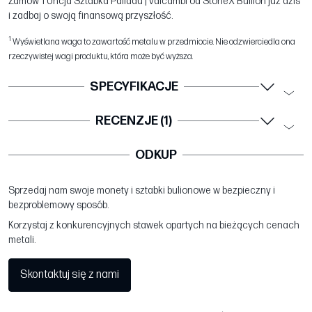
Zamów 1 Uncja Sztabka Palladu | Valcambi od StoneX Bullion już dziś
i zadbaj o swoją finansową przyszłość.
1
Wyświetlana waga to zawartość metalu w przedmiocie. Nie odzwierciedla ona
rzeczywistej wagi produktu, która może być wyższa.
SPECYFIKACJE
RECENZJE (1)
ODKUP
Sprzedaj nam swoje monety i sztabki bulionowe w bezpieczny i
bezproblemowy sposób.
Korzystaj z konkurencyjnych stawek opartych na bieżących cenach
metali.
Skontaktuj się z nami