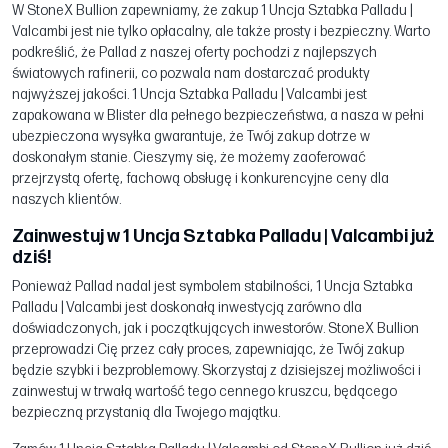
W StoneX Bullion zapewniamy, że zakup 1 Uncja Sztabka Palladu |
Valcambi jest nie tylko opłacalny, ale także prosty i bezpieczny. Warto
podkreślić, że Pallad z naszej oferty pochodzi z najlepszych
światowych rafinerii, co pozwala nam dostarczać produkty
najwyższej jakości. 1 Uncja Sztabka Palladu | Valcambi jest
zapakowana w Blister dla pełnego bezpieczeństwa, a nasza w pełni
ubezpieczona wysyłka gwarantuje, że Twój zakup dotrze w
doskonałym stanie. Cieszymy się, że możemy zaoferować
przejrzystą ofertę, fachową obsługę i konkurencyjne ceny dla
naszych klientów.
Zainwestuj w 1 Uncja Sztabka Palladu | Valcambi już
dziś!
Ponieważ Pallad nadal jest symbolem stabilności, 1 Uncja Sztabka
Palladu | Valcambi jest doskonałą inwestycją zarówno dla
doświadczonych, jak i początkujących inwestorów. StoneX Bullion
przeprowadzi Cię przez cały proces, zapewniając, że Twój zakup
będzie szybki i bezproblemowy. Skorzystaj z dzisiejszej możliwości i
zainwestuj w trwałą wartość tego cennego kruszcu, będącego
bezpieczną przystanią dla Twojego majątku.