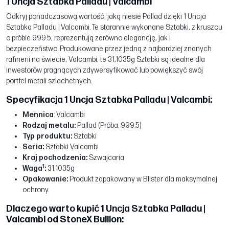
1 Uncja Sztabka Palladu | Valcambi
Odkryj ponadczasową wartość, jaką niesie Pallad dzięki 1 Uncja
Sztabka Palladu | Valcambi. Te starannie wykonane Sztabki, z kruszcu
o próbie 999.5, reprezentują zarówno elegancję, jak i
bezpieczeństwo. Produkowane przez jedną z najbardziej znanych
rafinerii na świecie, Valcambi, te 31,1035g Sztabki są idealne dla
inwestorów pragnących zdywersyfikować lub powiększyć swój
portfel metali szlachetnych.
Specyfikacja 1 Uncja Sztabka Palladu | Valcambi:
Mennica
: Valcambi
Rodzaj metalu:
Pallad (Próba: 999.5)
Typ produktu:
Sztabki
Seria:
Sztabki Valcambi
Kraj pochodzenia:
Szwajcaria
1
Waga
:
31,1035g
Opakowanie:
Produkt zapakowany w Blister dla maksymalnej
ochrony.
Dlaczego warto kupić 1 Uncja Sztabka Palladu |
Valcambi od StoneX Bullion: