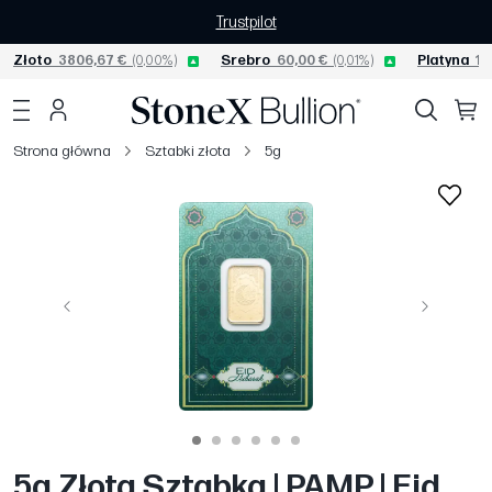
Trustpilot
Złoto
3806,67 €
(0,00%)
Srebro
60,00 €
(0,01%)
Platyna
15
Strona główna
Sztabki złota
5g
Poprzedni
Następny
5g Złota Sztabka | PAMP | Eid