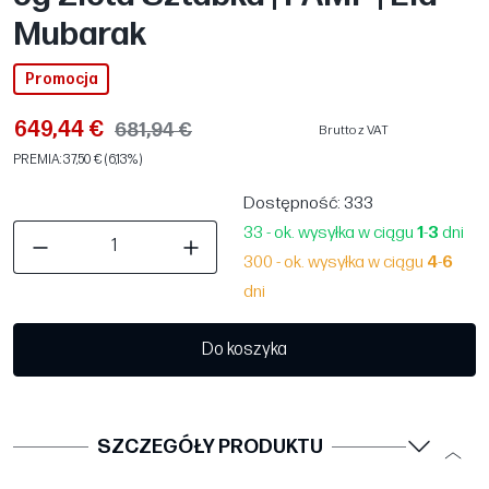
Mubarak
Promocja
649,44 €
681,94 €
Brutto z VAT
PREMIA: 37,50 € (6,13%)
Dostępność
: 333
33 - ok. wysyłka w ciągu
1
-
3
dni
300 - ok. wysyłka w ciągu
4
-
6
dni
Do koszyka
SZCZEGÓŁY PRODUKTU