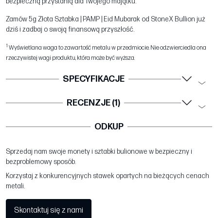
bezpieczną przystanią dla Twojego majątku.
Zamów 5g Złota Sztabka | PAMP | Eid Mubarak od StoneX Bullion już
dziś i zadbaj o swoją finansową przyszłość.
1
Wyświetlana waga to zawartość metalu w przedmiocie. Nie odzwierciedla ona
rzeczywistej wagi produktu, która może być wyższa.
SPECYFIKACJE
RECENZJE (1)
ODKUP
Sprzedaj nam swoje monety i sztabki bulionowe w bezpieczny i
bezproblemowy sposób.
Korzystaj z konkurencyjnych stawek opartych na bieżących cenach
metali.
Skontaktuj się z nami