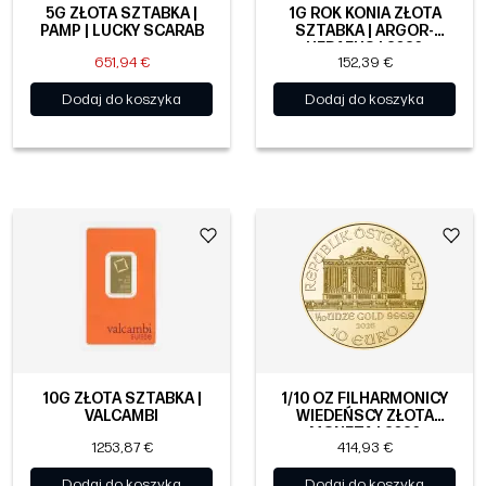
5G ZŁOTA SZTABKA |
1G ROK KONIA ZŁOTA
PAMP | LUCKY SCARAB
SZTABKA | ARGOR-
HERAEUS | 2026
651,94 €
152,39 €
Dodaj do koszyka
Dodaj do koszyka
10G ZŁOTA SZTABKA |
1/10 OZ FILHARMONICY
VALCAMBI
WIEDEŃSCY ZŁOTA
MONETA | 2026
1253,87 €
414,93 €
Dodaj do koszyka
Dodaj do koszyka