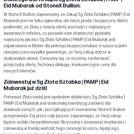
Eid Mubarak od StoneX Bullion:
W StoneX Bullion zapewniamy, że zakup 5g Złota Sztabka | PAMP | Eid
Mubarak jest nie tylko opłacalny, ale także prosty i bezpieczny. Warto
podkreślić, że Złoto z naszej oferty pochodzi z najlepszych
światowych rafinerii, co pozwala nam dostarczać produkty
najwyższej jakości. 5g Złota Sztabka | PAMP | Eid Mubarak jest
zapakowana w Blister dla pełnego bezpieczeństwa, a nasza w pełni
ubezpieczona wysyłka gwarantuje, że Twój zakup dotrze w
doskonałym stanie. Cieszymy się, że możemy zaoferować
przejrzystą ofertę, fachową obsługę i konkurencyjne ceny dla
naszych klientów.
Zainwestuj w 5g Złota Sztabka | PAMP | Eid
Mubarak już dziś!
Ponieważ Złoto nadal jest symbolem stabilności, 5g Złota Sztabka |
PAMP | Eid Mubarak jest doskonałą inwestycją zarówno dla
doświadczonych, jak i początkujących inwestorów. StoneX Bullion
przeprowadzi Cię przez cały proces, zapewniając, że Twój zakup
będzie szybki i bezproblemowy. Skorzystaj z dzisiejszej możliwości i
zainwestuj w trwałą wartość tego cennego kruszcu, będącego