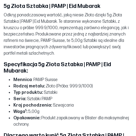
5g Złota Sztabka | PAMP | Eid Mubarak
Odkryj ponadczasową wartość, jaką niesie Złoto dzięki 5g Złota
Sztabka | PAMP | Eid Mubarak. Te starannie wykonane Sztabki, z
kruszcu o próbie 999.9/1000, reprezentują zarówno elegancję, jak i
bezpieczeństwo. Produkowane przez jedną z najbardziej znanych
rafinerii na świecie, PAMP Suisse, te 5,00g Sztabki są idealne dla
inwestorów pragnących zdywersyfikować lub powiększyć swój
portfel metali szlachetnych.
Specyfikacja 5g Złota Sztabka | PAMP | Eid
Mubarak:
Mennica
: PAMP Suisse
Rodzaj metalu:
Złoto (Próba: 999.9/1000)
Typ produktu:
Sztabki
Seria:
Sztabki PAMP
Kraj pochodzenia:
Szwajcaria
1
Waga
:
5,00g
Opakowanie:
Produkt zapakowany w Blister dla maksymalnej
ochrony.
Dlaczego warto kupić 5g Złota Sztabka | PAMP |