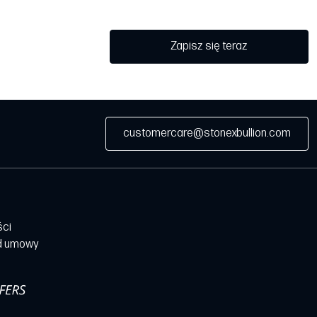
Zapisz się teraz
customercare@stonexbullion.com
ści
d umowy