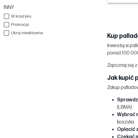
INNY
W koszyku
Promocja
Ukryj nieaktywne
Kup palla
Inwestuj w pa
ponad 100 000
Zapoznaj się z
Jak kupić 
Zakup palladow
Sprawdzi
(LBMA).
Wybrać 
koszyka.
Opłacić 
Czekać n