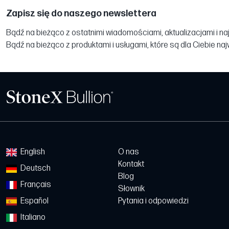
Zapisz się do naszego newslettera
Bądź na bieżąco z ostatnimi wiadomościami, aktualizacjami i na
Bądź na bieżąco z produktami i usługami, które są dla Ciebie na
English
O nas
Kontakt
Deutsch
Blog
Français
Słownik
Español
Pytania i odpowiedzi
Italiano