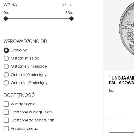
WAGA
oz
0oz
33oz
WPROWADZONO OD
Dowolny
Ostatni miesiąc
Ostatnie 3 miesiące
Ostatnie 6 miesięcy
1 UNCJA AM
Ostatnie 12 miesięcy
PALLADOWA 
ROCZNIKI
1oz
DOSTĘPNOŚĆ
W magazynie
Dostępne w ciągu 7 dni
Dostępne za ponad 7 dni
Przedsprzedaż