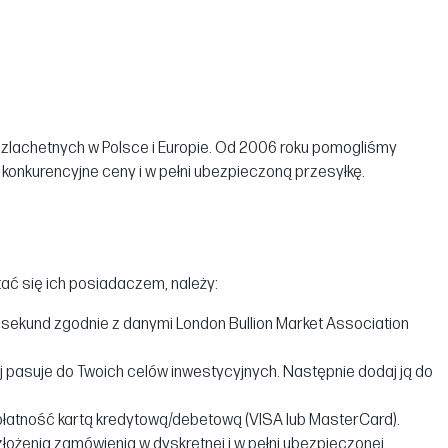
szlachetnych w Polsce i Europie. Od 2006 roku pomogliśmy
onkurencyjne ceny i w pełni ubezpieczoną przesyłkę.
tać się ich posiadaczem, należy:
sekund zgodnie z danymi London Bullion Market Association
j pasuje do Twoich celów inwestycyjnych. Następnie dodaj ją do
płatność kartą kredytową/debetową (VISA lub MasterCard).
złożenia zamówienia w dyskretnej i w pełni ubezpieczonej