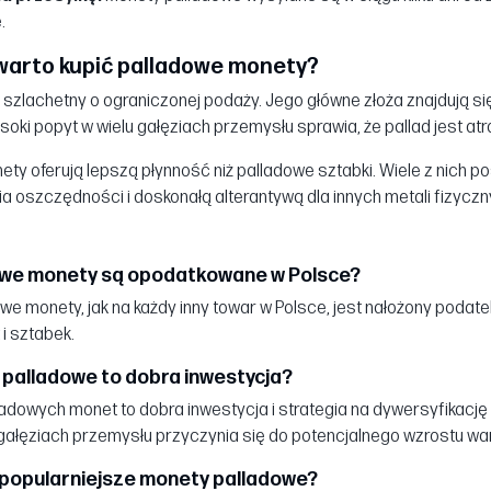
.
warto kupić palladowe monety?
l szlachetny o ograniczonej podaży. Jego główne złoża znajdują si
ki popyt w wielu gałęziach przemysłu sprawia, że pallad jest atr
ty oferują lepszą płynność niż palladowe sztabki. Wiele z nich p
a oszczędności i doskonałą alterantywą dla innych metali fizyczny
owe monety są opodatkowane w Polsce?
owe monety, jak na każdy inny towar w Polsce, jest nałożony poda
i sztabek.
palladowe to dobra inwestycja?
ladowych monet to dobra inwestycja i strategia na dywersyfikację p
 gałęziach przemysłu przyczynia się do potencjalnego wzrostu wa
jpopularniejsze monety palladowe?