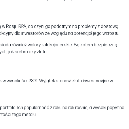
ę w Rosji i RPA, co czyni go podatnym na problemy z dostawą.
akcyjny dla inwestorów ze względu na potencjał jego wzrostu.
osiada również walory kolekcjonerskie. Są zatem bezpieczną
ch, jak srebro czy złoto.
tek w wysokości 23%. Wyjątek stanowi złoto inwestycyjne w
ortfela. Ich popularność z roku na rok rośnie, a wysoki popyt na
rtości tego metalu.