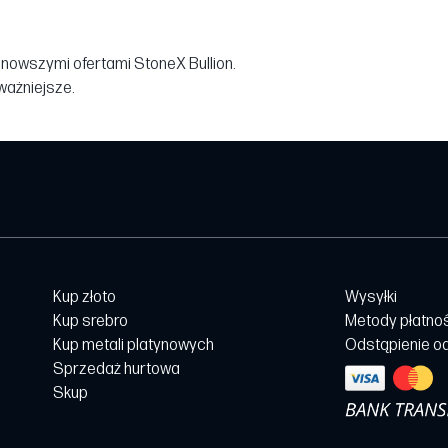
jnowszymi ofertami StoneX Bullion.
jważniejsze.
Kup złoto
Wysyłki
Kup srebro
Metody płatno
Kup metali platynowych
Odstąpienie o
Sprzedaż hurtowa
Skup