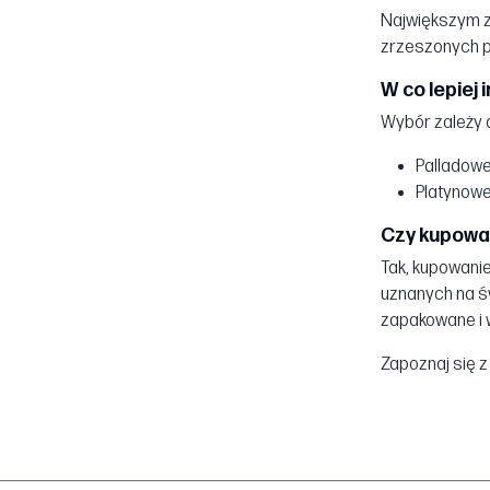
Największym z
zrzeszonych p
W co lepiej
Wybór zależy 
Palladowe
Platynowe
Czy kupowan
Tak, kupowanie
uznanych na św
zapakowane i w
Zapoznaj się z