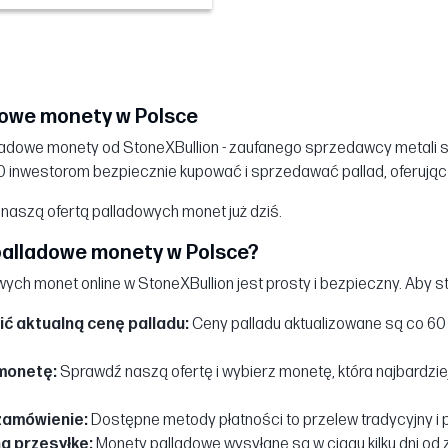
dowe monety w Polsce
lladowe monety od StoneXBullion - zaufanego sprzedawcy metali 
 inwestorom bezpiecznie kupować i sprzedawać pallad, oferując k
 naszą ofertą palladowych monet już dziś.
palladowe monety w Polsce?
ych monet online w StoneXBullion jest prosty i bezpieczny. Aby s
ć aktualną cenę palladu:
Ceny palladu aktualizowane są co 60 
monetę:
Sprawdź naszą ofertę i wybierz monetę, która najbardzie
zamówienie:
Dostępne metody płatności to przelew tradycyjny i 
a przesyłkę:
Monety palladowe wysyłane są w ciągu kilku dni od 