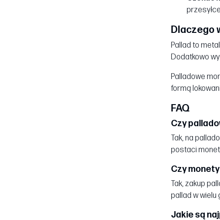
przesyłce
Dlaczego 
Pallad to meta
Dodatkowo wyso
Palladowe mone
formą lokowani
FAQ
Czy pallad
Tak, na pallad
postaci monet 
Czy monety 
Tak, zakup pal
pallad w wielu
Jakie są na