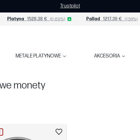
Trustpilot
Platyna
1528,38 €
(0,69%)
Pallad
1217,39 €
(1,54%)
METALE PLATYNOWE
AKCESORIA
owe monety
E