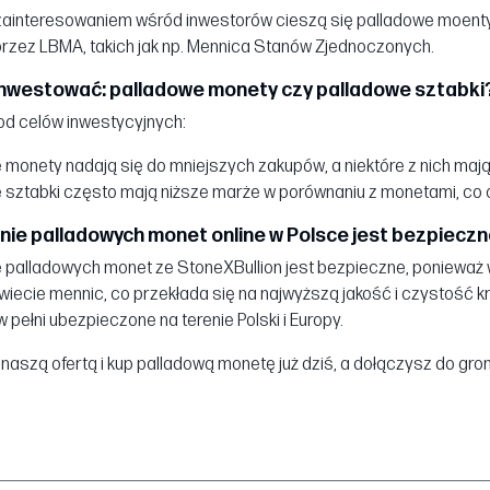
ainteresowaniem wśród inwestorów cieszą się palladowe moenty
rzez LBMA, takich jak np. Mennica Stanów Zjednoczonych.
 inwestować: palladowe monety czy palladowe sztabki
od celów inwestycyjnych:
 monety nadają się do mniejszych zakupów, a niektóre z nich ma
 sztabki często mają niższe marże w porównaniu z monetami, co c
ie palladowych monet online w Polsce jest bezpiecz
 palladowych monet ze StoneXBullion jest bezpieczne, ponieważ w
iecie mennic, co przekłada się na najwyższą jakość i czystość k
 pełni ubezpieczone na terenie Polski i Europy.
 naszą ofertą i kup palladową monetę już dziś, a dołączysz do 