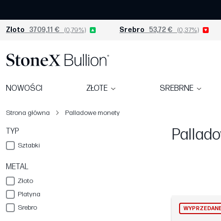
Złoto
3709,11 €
(0,79%)
Srebro
53,72 €
(0,37%)
NOWOŚCI
ZŁOTE
SREBRNE
Strona główna
Palladowe monety
Pallad
TYP
Sztabki
METAL
Złoto
Platyna
Srebro
WYPRZEDAN