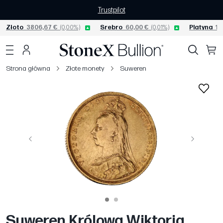
Trustpilot
Złoto
3806,67 €
(0,00%)
Srebro
60,00 €
(0,01%)
Platyna
15
Strona główna
Złote monety
Suweren
Poprzedni
Następny
Suweren Królowa Wiktoria