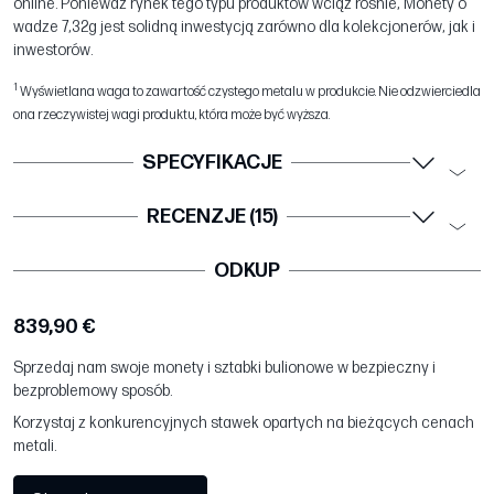
online. Ponieważ rynek tego typu produktów wciąż rośnie, Monety o
wadze 7,32g jest solidną inwestycją zarówno dla kolekcjonerów, jak i
inwestorów.
1
Wyświetlana waga to zawartość czystego metalu w produkcie. Nie odzwierciedla
ona rzeczywistej wagi produktu, która może być wyższa.
SPECYFIKACJE
RECENZJE (15)
ODKUP
839,90 €
Sprzedaj nam swoje monety i sztabki bulionowe w bezpieczny i
bezproblemowy sposób.
Korzystaj z konkurencyjnych stawek opartych na bieżących cenach
metali.