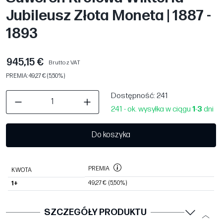
Jubileusz Złota Moneta | 1887 -
1893
945,15 €
Brutto z VAT
PREMIA: 49,27 € (5,50%)
Dostępność
: 241
241 - ok. wysyłka w ciągu
1
-
3
dni
Do koszyka
PREMIA
KWOTA
49,27 €
(5,50%)
1+
SZCZEGÓŁY PRODUKTU