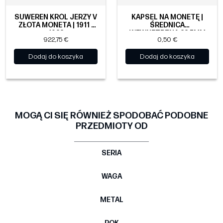
SUWEREN KRÓL JERZY V
KAPSEL NA MONETĘ |
ZŁOTA MONETA | 1911 -
ŚREDNICA
1932
WEWNĘTRZNA 22.5MM
922,75 €
0,50 €
Dodaj do koszyka
Dodaj do koszyka
MOGĄ CI SIĘ RÓWNIEŻ SPODOBAĆ PODOBNE
PRZEDMIOTY OD
SERIA
WAGA
METAL