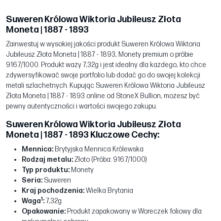
Suweren Królowa Wiktoria Jubileusz Złota
Moneta | 1887 - 1893
Zainwestuj w wysokiej jakości produkt Suweren Królowa Wiktoria
Jubileusz Złota Moneta | 1887 - 1893, Monety premium o próbie
916.7/1000. Produkt waży 7,32g i jest idealny dla każdego, kto chce
zdywersyfikować swoje portfolio lub dodać go do swojej kolekcji
metali szlachetnych. Kupując Suweren Królowa Wiktoria Jubileusz
Złota Moneta | 1887 - 1893 online od StoneX Bullion, możesz być
pewny autentyczności i wartości swojego zakupu.
Suweren Królowa Wiktoria Jubileusz Złota
Moneta | 1887 - 1893 Kluczowe Cechy:
Mennica:
Brytyjska Mennica Królewska
Rodzaj metalu:
Złoto (Próba: 916.7/1000)
Typ produktu:
Monety
Seria:
Suweren
Kraj pochodzenia:
Wielka Brytania
1
Waga
:
7,32g
Opakowanie:
Produkt zapakowany w Woreczek foliowy dla