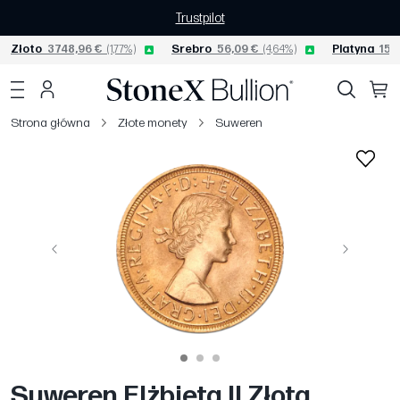
Trustpilot
Złoto
3748,96 €
(1,77%)
Srebro
56,09 €
(4,64%)
Platyna
1551
Strona główna
Złote monety
Suweren
Poprzedni
Następny
Suweren Elżbieta II Złota