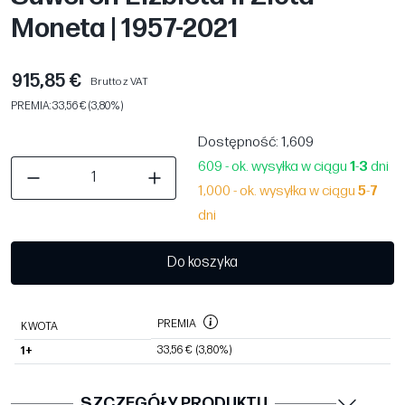
Moneta | 1957-2021
915,85 €
Brutto z VAT
PREMIA: 33,56 € (3,80%)
Dostępność
: 1,609
609 - ok. wysyłka w ciągu
1
-
3
dni
1,000 - ok. wysyłka w ciągu
5
-
7
dni
Do koszyka
PREMIA
KWOTA
33,56 €
(3,80%)
1+
SZCZEGÓŁY PRODUKTU