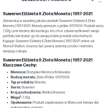
Suweren Elżbieta II Złota Moneta | 1957-2021
Zainwestuj w wysokiej jakości produkt Suweren Elżbieta II Złota
Moneta | 1957-2021, Monety premium o próbie 917/1000. Produkt waży
7,32g i jest idealny dla każdego, kto chce zdywersyfikować swoje
portfolio lub dodać go do swojej kolekcji metali szlachetnych.
Kupując Suweren Elżbieta II Złota Moneta | 1957-2021 online od
StoneX Bullion, możesz być pewny autentyczności i wartości
swojego zakupu.
Suweren Elżbieta II Złota Moneta | 1957-2021
Kluczowe Cechy:
Mennica:
Brytyjska Mennica Królewska
Rodzaj metalu:
Złoto (Próba: 917/1000)
Typ produktu:
Monety
Seria:
Suweren
Kraj pochodzenia:
Wielka Brytania
1
Waga
:
7,32g
Opakowanie:
Produkt zapakowany w Woreczek foliowy dla
maksymalnej ochrony.