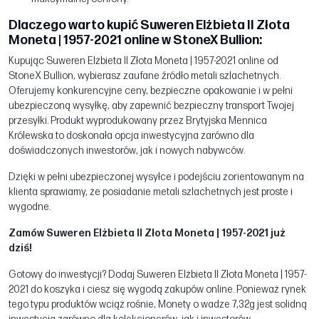
Dlaczego warto kupić Suweren Elżbieta II Złota
Moneta | 1957-2021 online w StoneX Bullion:
Kupując Suweren Elżbieta II Złota Moneta | 1957-2021 online od
StoneX Bullion, wybierasz zaufane źródło metali szlachetnych.
Oferujemy konkurencyjne ceny, bezpieczne opakowanie i w pełni
ubezpieczoną wysyłkę, aby zapewnić bezpieczny transport Twojej
przesyłki. Produkt wyprodukowany przez Brytyjska Mennica
Królewska to doskonała opcja inwestycyjna zarówno dla
doświadczonych inwestorów, jak i nowych nabywców.
Dzięki w pełni ubezpieczonej wysyłce i podejściu zorientowanym na
klienta sprawiamy, że posiadanie metali szlachetnych jest proste i
wygodne.
Zamów Suweren Elżbieta II Złota Moneta | 1957-2021 już
dziś!
Gotowy do inwestycji? Dodaj Suweren Elżbieta II Złota Moneta | 1957-
2021 do koszyka i ciesz się wygodą zakupów online. Ponieważ rynek
tego typu produktów wciąż rośnie, Monety o wadze 7,32g jest solidną