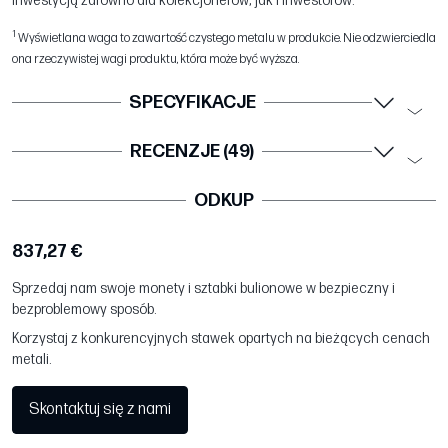
inwestycją zarówno dla kolekcjonerów, jak i inwestorów.
1
Wyświetlana waga to zawartość czystego metalu w produkcie. Nie odzwierciedla
ona rzeczywistej wagi produktu, która może być wyższa.
SPECYFIKACJE
RECENZJE (49)
ODKUP
837,27 €
Sprzedaj nam swoje monety i sztabki bulionowe w bezpieczny i
bezproblemowy sposób.
Korzystaj z konkurencyjnych stawek opartych na bieżących cenach
metali.
Skontaktuj się z nami