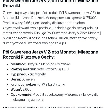
Pół Suwerena Jerzy V Złota Moneta | Mieszane
Roczniki
Zainwestuj w wysokiej jakości produkt Pół Suwerena Jerzy V Złota
Moneta | Mieszane Roczniki, Monety premium o próbie 917/1000.
Produkt waży 3,66g i jest idealny dla każdego, kto chce
zdywersyfikować swoje portfolio lub dodać go do swojej kolekcji
metali szlachetnych. Kupując Pół Suwerena Jerzy V Złota Moneta |
Mieszane Roczniki online od StoneX Bullion, możesz być pewny
autentyczności i wartości swojego zakupu.
Pół Suwerena Jerzy V Złota Moneta | Mieszane
Roczniki Kluczowe Cechy:
Mennica:
Brytyjska Mennica Królewska
Rodzaj metalu:
Złoto (Próba: 917/1000)
Typ produktu:
Monety
Seria:
Suweren
Kraj pochodzenia:
Wielka Brytania
1
Waga
:
3,66g
Opakowanie:
Produkt zapakowany w Woreczek foliowy dla
maksymalnej ochrony.