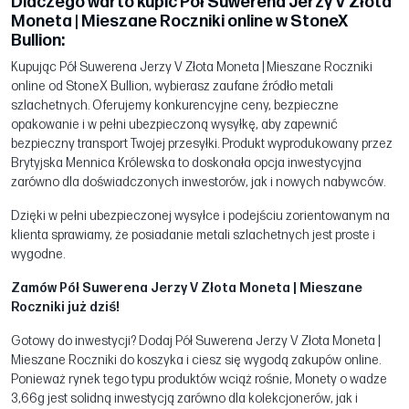
Dlaczego warto kupić Pół Suwerena Jerzy V Złota
Moneta | Mieszane Roczniki online w StoneX
Bullion:
Kupując Pół Suwerena Jerzy V Złota Moneta | Mieszane Roczniki
online od StoneX Bullion, wybierasz zaufane źródło metali
szlachetnych. Oferujemy konkurencyjne ceny, bezpieczne
opakowanie i w pełni ubezpieczoną wysyłkę, aby zapewnić
bezpieczny transport Twojej przesyłki. Produkt wyprodukowany przez
Brytyjska Mennica Królewska to doskonała opcja inwestycyjna
zarówno dla doświadczonych inwestorów, jak i nowych nabywców.
Dzięki w pełni ubezpieczonej wysyłce i podejściu zorientowanym na
klienta sprawiamy, że posiadanie metali szlachetnych jest proste i
wygodne.
Zamów Pół Suwerena Jerzy V Złota Moneta | Mieszane
Roczniki już dziś!
Gotowy do inwestycji? Dodaj Pół Suwerena Jerzy V Złota Moneta |
Mieszane Roczniki do koszyka i ciesz się wygodą zakupów online.
Ponieważ rynek tego typu produktów wciąż rośnie, Monety o wadze
3,66g jest solidną inwestycją zarówno dla kolekcjonerów, jak i