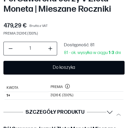
Moneta | Mieszane Roczniki
479,29 €
Brutto z VAT
PREMIA: 31,36 € (7,00%)
Dostępność
: 81
81 - ok. wysyłka w ciągu
1
-
3
dni
Do koszyka
PREMIA
KWOTA
31,36 €
(7,00%)
1+
SZCZEGÓŁY PRODUKTU