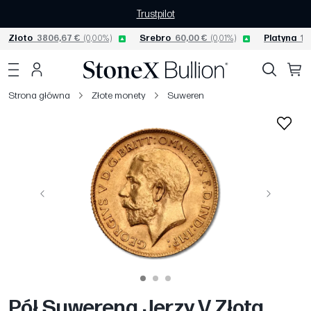
Trustpilot
Złoto
3806,67 €
(0,00%)
Srebro
60,00 €
(0,01%)
Platyna
15
Strona główna
Złote monety
Suweren
Poprzedni
Następny
Pół Suwerena Jerzy V Złota