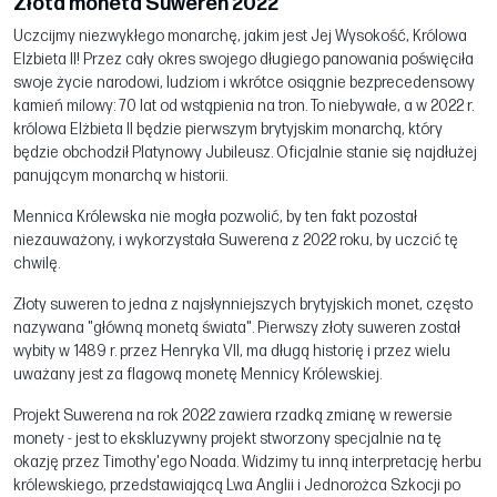
Złota moneta Suweren 2022
Uczcijmy niezwykłego monarchę, jakim jest Jej Wysokość, Królowa
Elżbieta II! Przez cały okres swojego długiego panowania poświęciła
swoje życie narodowi, ludziom i wkrótce osiągnie bezprecedensowy
kamień milowy: 70 lat od wstąpienia na tron. To niebywałe, a w 2022 r.
królowa Elżbieta II będzie pierwszym brytyjskim monarchą, który
będzie obchodził Platynowy Jubileusz. Oficjalnie stanie się najdłużej
panującym monarchą w historii.
Mennica Królewska nie mogła pozwolić, by ten fakt pozostał
niezauważony, i wykorzystała Suwerena z 2022 roku, by uczcić tę
chwilę.
Złoty suweren to jedna z najsłynniejszych brytyjskich monet, często
nazywana "główną monetą świata". Pierwszy złoty suweren został
wybity w 1489 r. przez Henryka VII, ma długą historię i przez wielu
uważany jest za flagową monetę Mennicy Królewskiej.
Projekt Suwerena na rok 2022 zawiera rzadką zmianę w rewersie
monety - jest to ekskluzywny projekt stworzony specjalnie na tę
okazję przez Timothy'ego Noada. Widzimy tu inną interpretację herbu
królewskiego, przedstawiającą Lwa Anglii i Jednorożca Szkocji po