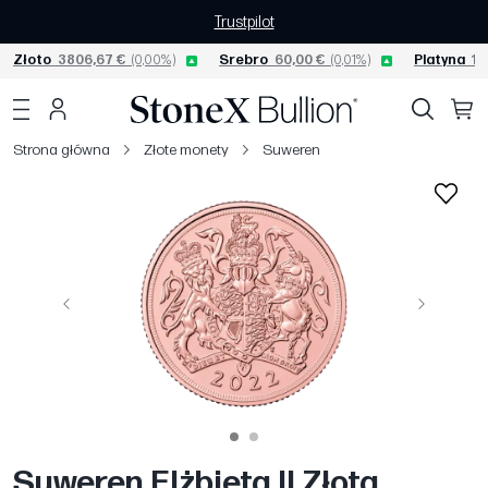
Trustpilot
Złoto
3806,67 €
(0,00%)
Srebro
60,00 €
(0,01%)
Platyna
15
Strona główna
Złote monety
Suweren
Poprzedni
Następny
Suweren Elżbieta II Złota