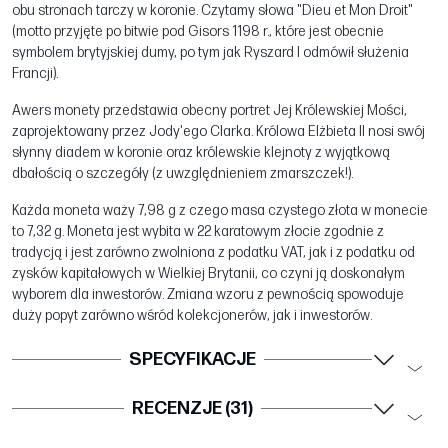
obu stronach tarczy w koronie. Czytamy słowa "Dieu et Mon Droit"
(motto przyjęte po bitwie pod Gisors 1198 r., które jest obecnie
symbolem brytyjskiej dumy, po tym jak Ryszard I odmówił służenia
Francji).
Awers monety przedstawia obecny portret Jej Królewskiej Mości,
zaprojektowany przez Jody'ego Clarka. Królowa Elżbieta II nosi swój
słynny diadem w koronie oraz królewskie klejnoty z wyjątkową
dbałością o szczegóły (z uwzględnieniem zmarszczek!).
Każda moneta waży 7,98 g z czego masa czystego złota w monecie
to 7,32 g. Moneta jest wybita w 22 karatowym złocie zgodnie z
tradycją i jest zarówno zwolniona z podatku VAT, jak i z podatku od
zysków kapitałowych w Wielkiej Brytanii, co czyni ją doskonałym
wyborem dla inwestorów. Zmiana wzoru z pewnością spowoduje
duży popyt zarówno wśród kolekcjonerów, jak i inwestorów.
SPECYFIKACJE
RECENZJE (31)