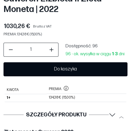
Moneta | 2022
1030,26 €
Brutto z VAT
PREMIA: 134,38 € (15,00%)
Dostępność
: 96
96 - ok. wysyłka w ciągu
1
-
3
dni
Do koszyka
PREMIA
KWOTA
134,38 €
(15,00%)
1+
SZCZEGÓŁY PRODUKTU