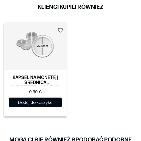
KLIENCI KUPILI RÓWNIEŻ
KAPSEL NA MONETĘ |
ŚREDNICA
WEWNĘTRZNA 22.5MM
0,50 €
Dodaj do koszyka
MOGĄ CI SIĘ RÓWNIEŻ SPODOBAĆ PODOBNE