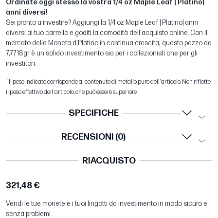
Ordinate oggi stesso la vostra 1/4 oz Maple Leaf | Platino|
anni diversi!
Sei pronto a investire? Aggiungi la 1/4 oz Maple Leaf | Platino| anni
diversi al tuo carrello e goditi la comodità dell'acquisto online. Con il
mercato delle Moneta d'Platino in continua crescita, questo pezzo da
7,7718gr è un solido investimento sia per i collezionisti che per gli
investitori.
1
Il peso indicato corrisponde al contenuto di metallo puro dell'articolo. Non riflette
il peso effettivo dell'articolo, che può essere superiore.
SPECIFICHE
RECENSIONI (0)
RIACQUISTO
321,48 €
Vendi le tue monete e i tuoi lingotti da investimento in modo sicuro e
senza problemi.