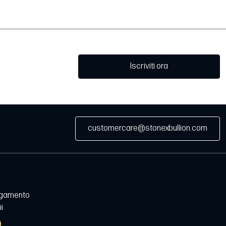
Iscriviti ora
customercare@stonexbullion.com
agamento
i