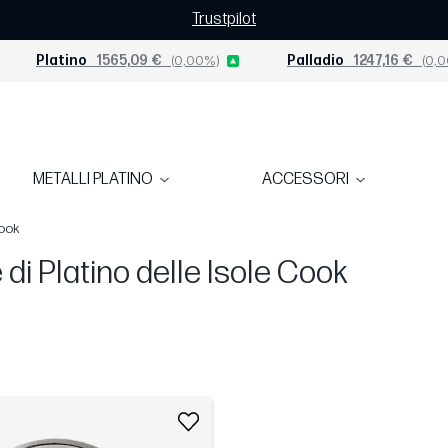
Trustpilot
Platino
1565,09 €
(0,00%)
Palladio
1247,16 €
(0,0
METALLI PLATINO
ACCESSORI
Cook
di Platino delle Isole Cook