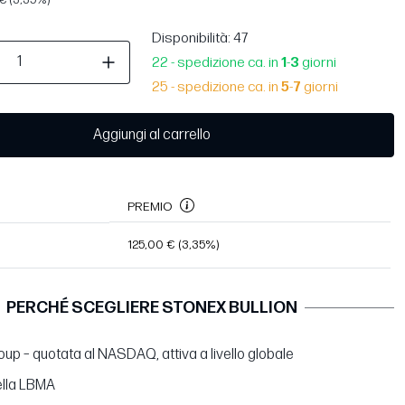
Disponibilità
: 47
22 - spedizione ca. in
1
-
3
giorni
25 - spedizione ca. in
5
-
7
giorni
Aggiungi al carrello
PREMIO
125,00 €
(3,35%)
PERCHÉ SCEGLIERE STONEX BULLION
up – quotata al NASDAQ, attiva a livello globale
lla LBMA