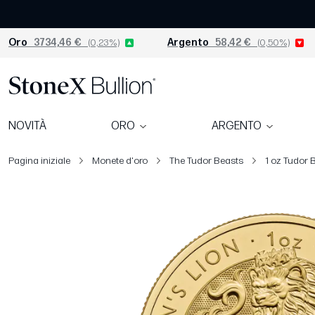
Oro
3734,46 €
(0,23%)
Argento
58,42 €
(0,50%)
NOVITÀ
ORO
ARGENTO
Pagina iniziale
Monete d'oro
The Tudor Beasts
1 oz Tudor 