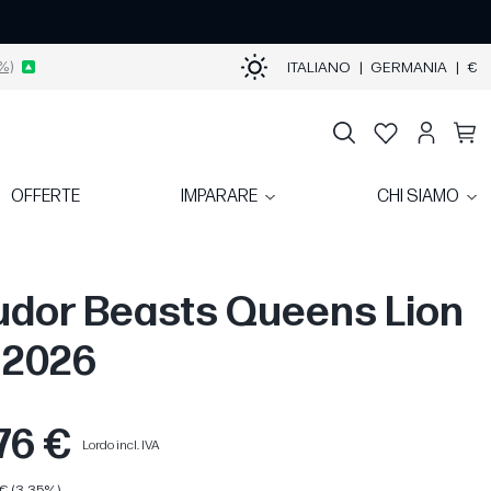
%)
ITALIANO
|
GERMANIA
|
€
OFFERTE
IMPARARE
CHI SIAMO
Tudor Beasts Queens Lion
| 2026
76 €
Lordo incl. IVA
€ (3,35%)