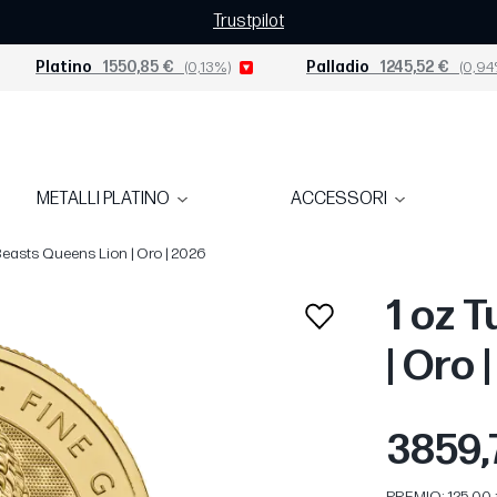
Trustpilot
Platino
1550,85 €
(0,13%)
Palladio
1245,52 €
(0,94
METALLI PLATINO
ACCESSORI
Beasts Queens Lion | Oro | 2026
1 oz 
| Oro 
3859,
PREMIO: 125,00 