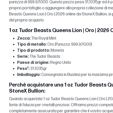
purezza di 999.9/1000. Questo pezzo pesa 31,1035gr ed è per
proprio portafoglio o aggiungere alla propria collezione di me
Beasts Queens Lion | Oro | 2026 online da StoneX Bullion, si p
del proprio acquisto.
1 oz Tudor Beasts Queens Lion | Oro | 2026 C
Zecca:
The Royal Mint
Tipo di metallo:
Oro (Purezza: 999.9/1000)
Tipo di prodotto:
Moneta
Serie:
The Tudor Beasts
Paese di origine:
Regno Unito
1
Peso
:
31,1035gr
Imballaggio:
Consegnata in Bustina per la massima pr
Perché acquistare una 1 oz Tudor Beasts Que
StoneX Bullion:
Quando acquistate 1 oz Tudor Beasts Queens Lion | Oro | 202
fonte di fiducia per i metalli preziosi. Offriamo prezzi compet
completamente assicurata per garantire che il vostro acquist