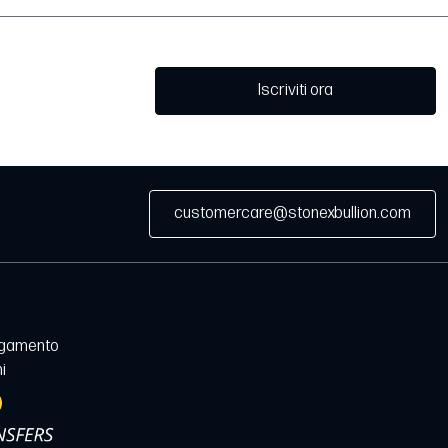
Iscriviti ora
customercare@stonexbullion.com
agamento
i