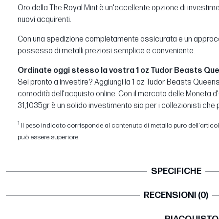
Oro della The Royal Mint è un'eccellente opzione di investiment
nuovi acquirenti.
Con una spedizione completamente assicurata e un approccio 
possesso di metalli preziosi semplice e conveniente.
Ordinate oggi stesso la vostra 1 oz Tudor Beasts Quee
Sei pronto a investire? Aggiungi la 1 oz Tudor Beasts Queens Li
comodità dell'acquisto online. Con il mercato delle Moneta d
31,1035gr è un solido investimento sia per i collezionisti che pe
1
Il peso indicato corrisponde al contenuto di metallo puro dell'articolo.
può essere superiore.
SPECIFICHE
RECENSIONI (0)