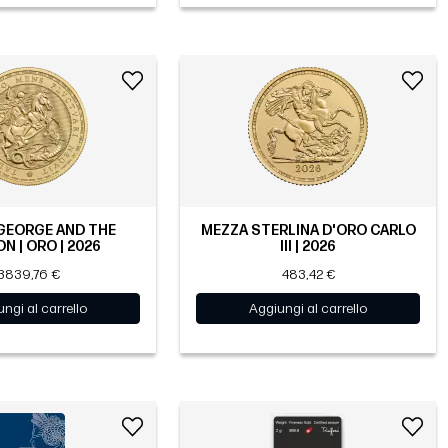
 GEORGE AND THE
MEZZA STERLINA D'ORO CARLO
N | ORO | 2026
III | 2026
3839,76 €
483,42 €
ngi al carrello
Aggiungi al carrello