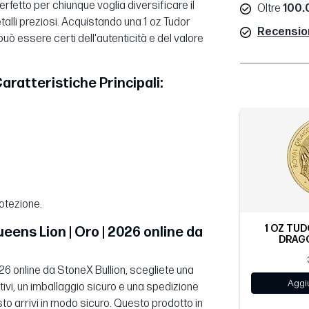
fetto per chiunque voglia diversificare il
Oltre
100.0
talli preziosi. Acquistando una 1 oz Tudor
Recensioni
uò essere certi dell'autenticità e del valore
aratteristiche Principali:
otezione.
1 OZ TUD
ens Lion | Oro | 2026 online da
DRAGO
6 online da StoneX Bullion, scegliete una
Aggiu
itivi, un imballaggio sicuro e una spedizione
o arrivi in modo sicuro. Questo prodotto in