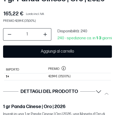
165,22 €
Lordo incl. IVA
PREMIO: 42,84 € (35,00%)
Disponibilità
: 240
240 - spedizione ca. in
1
-
3
giorni
Aggiungi al carrello
PREMIO
IMPORTO
42,84 €
(35,00%)
1+
DETTAGLI DEL PRODOTTO
1 gr Panda Cinese | Oro | 2026
Investi in una 1 gr Panda Cinese | Oro | 2026, una Moneta d'Oro di