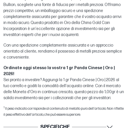
Bullion, scegliete una fonte di fiducia per i metalli preziosi. Offriamo
prezzi competitivi, un imballaggio sicuro e una spedizione
completamente assicurata per garantire che il vostro acquisto arrivi
in modo sicuro. Questo prodotto in Oro della China Gold Coin
Incorporation è un'eccellente opzione di investimento sia per gli
investitori esperti che per i nuovi acquirenti.
Con una spedizione completamente assicurata e un approccio
orientato al cliente, rendiamo il possesso di metalli preziosi semplice
e conveniente.
Ordinate oggi stesso la vostra 1 gr Panda Cinese | Oro |
2026!
Sei pronto a investire? Aggiungi la 1 gr Panda Cinese | Oro | 2026 al
tuo carrello e goditi la comodità dell'acquisto online. Con il mercato
delle Moneta d'Oro in continua crescita, questo pezzo da 1,00gr è un
solido investimento sia per i collezionisti che per gli investitori.
1
Il peso indicato corrisponde al contenuto di metallo puro dell'articolo. Non riflette
il peso effettivo dell'articolo, che può essere superiore.
SPECIFICHE