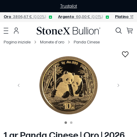
Trustpilot
Oro
3806,67 €
(0,00%)
Argento
60,00 €
(0,01%)
Platino
156
Pagina iniziale
Monete d'oro
Panda Cinese
Precedente
Avanti
1 gr Panda Cinese | Oro | 2026