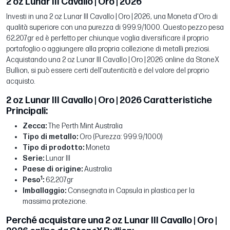
2 oz Lunar III Cavallo | Oro | 2026
Investi in una 2 oz Lunar III Cavallo | Oro | 2026, una Moneta d'Oro di
qualità superiore con una purezza di 999.9/1000. Questo pezzo pesa
62,207gr ed è perfetto per chiunque voglia diversificare il proprio
portafoglio o aggiungere alla propria collezione di metalli preziosi.
Acquistando una 2 oz Lunar III Cavallo | Oro | 2026 online da StoneX
Bullion, si può essere certi dell'autenticità e del valore del proprio
acquisto.
2 oz Lunar III Cavallo | Oro | 2026 Caratteristiche
Principali:
Zecca:
The Perth Mint Australia
Tipo di metallo:
Oro (Purezza: 999.9/1000)
Tipo di prodotto:
Moneta
Serie:
Lunar III
Paese di origine:
Australia
1
Peso
:
62,207gr
Imballaggio:
Consegnata in Capsula in plastica per la
massima protezione.
Perché acquistare una 2 oz Lunar III Cavallo | Oro |