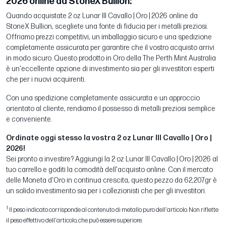
2026 online da StoneX Bullion:
Quando acquistate 2 oz Lunar III Cavallo | Oro | 2026 online da
StoneX Bullion, scegliete una fonte di fiducia per i metalli preziosi.
Offriamo prezzi competitivi, un imballaggio sicuro e una spedizione
completamente assicurata per garantire che il vostro acquisto arrivi
in modo sicuro. Questo prodotto in Oro della The Perth Mint Australia
è un'eccellente opzione di investimento sia per gli investitori esperti
che per i nuovi acquirenti.
Con una spedizione completamente assicurata e un approccio
orientato al cliente, rendiamo il possesso di metalli preziosi semplice
e conveniente.
Ordinate oggi stesso la vostra 2 oz Lunar III Cavallo | Oro |
2026!
Sei pronto a investire? Aggiungi la 2 oz Lunar III Cavallo | Oro | 2026 al
tuo carrello e goditi la comodità dell'acquisto online. Con il mercato
delle Moneta d'Oro in continua crescita, questo pezzo da 62,207gr è
un solido investimento sia per i collezionisti che per gli investitori.
1
Il peso indicato corrisponde al contenuto di metallo puro dell'articolo. Non riflette
il peso effettivo dell'articolo, che può essere superiore.