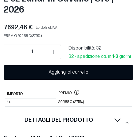
2026
7692,46 €
Lordo incl. IVA
PREMIO: 205,88 € (2,75%)
Disponibilità
: 32
32 - spedizione ca. in
1
-
3
giorni
Aggiungi al carrello
PREMIO
IMPORTO
205,88 €
(2,75%)
1+
DETTAGLI DEL PRODOTTO