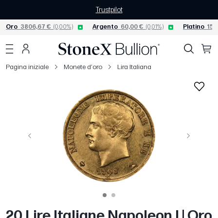
Trustpilot
Oro
3806,67 €
(0,00%)
Argento
60,00 €
(0,01%)
Platino
156
Pagina iniziale
Monete d'oro
Lira Italiana
Precedente
Avanti
20 Lire Italiane Napoleon I | Oro