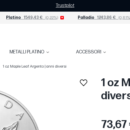
Trustpilot
Platino
1549,43 €
(0,22%)
Palladio
1243,86 €
(0,81%
METALLI PLATINO
ACCESSORI
1 oz Maple Leaf Argento | anni diversi
1 oz 
diver
73,67