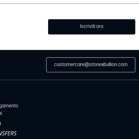
Iscriviti ora
customercare@stonexbullion.com
agamento
i