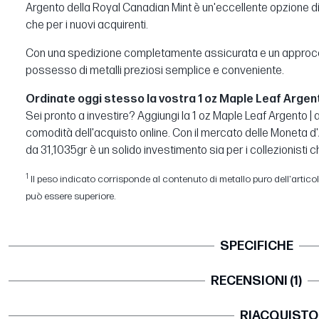
Argento della Royal Canadian Mint è un'eccellente opzione di 
che per i nuovi acquirenti.
Con una spedizione completamente assicurata e un approccio 
possesso di metalli preziosi semplice e conveniente.
Ordinate oggi stesso la vostra 1 oz Maple Leaf Argento
Sei pronto a investire? Aggiungi la 1 oz Maple Leaf Argento | an
comodità dell'acquisto online. Con il mercato delle Moneta d
da 31,1035gr è un solido investimento sia per i collezionisti che
1
Il peso indicato corrisponde al contenuto di metallo puro dell'articolo.
può essere superiore.
SPECIFICHE
RECENSIONI (1)
RIACQUISTO