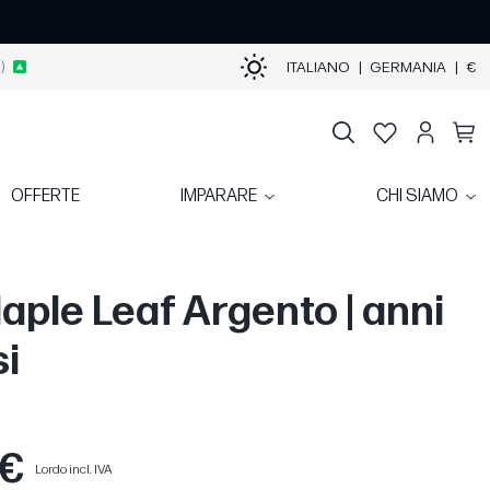
)
ITALIANO
|
GERMANIA
|
€
OFFERTE
IMPARARE
CHI SIAMO
Maple Leaf Argento | anni
si
 €
Lordo incl. IVA