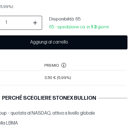
(5,99%)
Disponibilità
: 65
65 - spedizione ca. in
1
-
3
giorni
Aggiungi al carrello
PREMIO
3,50 €
(5,99%)
PERCHÉ SCEGLIERE STONEX BULLION
up – quotata al NASDAQ, attiva a livello globale
lla LBMA