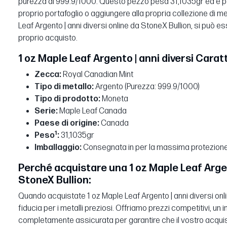
purezza di 999.9/1000. Questo pezzo pesa 31,1035gr ed è per
proprio portafoglio o aggiungere alla propria collezione di me
Leaf Argento | anni diversi online da StoneX Bullion, si può ess
proprio acquisto.
1 oz Maple Leaf Argento | anni diversi Caratt
Zecca:
Royal Canadian Mint
Tipo di metallo:
Argento (Purezza: 999.9/1000)
Tipo di prodotto:
Moneta
Serie:
Maple Leaf Canada
Paese di origine:
Canada
1
Peso
:
31,1035gr
Imballaggio:
Consegnata in per la massima protezione
Perché acquistare una 1 oz Maple Leaf Argent
StoneX Bullion:
Quando acquistate 1 oz Maple Leaf Argento | anni diversi onli
fiducia per i metalli preziosi. Offriamo prezzi competitivi, un
completamente assicurata per garantire che il vostro acquist