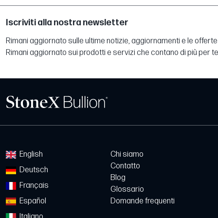
Iscriviti alla nostra newsletter
Rimani aggiornato sulle ultime notizie, aggiornamenti e le offerte 
Rimani aggiornato sui prodotti e servizi che contano di più per te
English
Chi siamo
Contatto
Deutsch
Blog
Français
Glossario
Español
Domande frequenti
Italiano