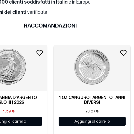
00 clienti soddisfatti in Italia
e in Europa
 dei clienti
verificate
RACCOMANDAZIONI
TANNIA D'ARGENTO
1 OZ CANGURO | ARGENTO | ANNI
LO III | 2026
DIVERSI
71,59 €
73,67 €
ngi al carrello
Aggiungi al carrello