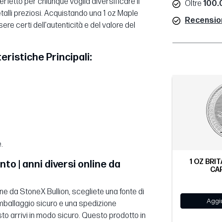
fetto per chiunque voglia diversificare il
Oltre
100.0
talli preziosi. Acquistando una 1 oz Maple
Recensioni
ere certi dell'autenticità e del valore del
eristiche Principali:
.
1 OZ BRI
o | anni diversi online da
CAR
ne da StoneX Bullion, scegliete una fonte di
Aggiu
 imballaggio sicuro e una spedizione
o arrivi in modo sicuro. Questo prodotto in