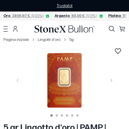
Trustpilot
Oro
3806,67 €
(0,00%)
Argento
60,00 €
(0,01%)
Platino
156
Pagina iniziale
Lingotti d'oro
5g
Precedente
Avanti
5 gr Lingotto d'oro | PAMP |