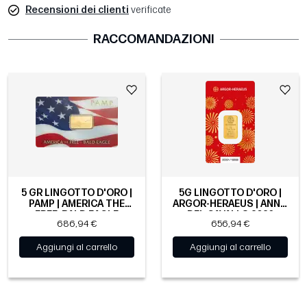
Recensioni dei clienti
verificate
RACCOMANDAZIONI
5 GR LINGOTTO D'ORO |
5G LINGOTTO D'ORO |
PAMP | AMERICA THE
ARGOR-HERAEUS | ANNO
FREE: BALD EAGLE
DEL CAVALLO 2026
686,94 €
656,94 €
Aggiungi al carrello
Aggiungi al carrello