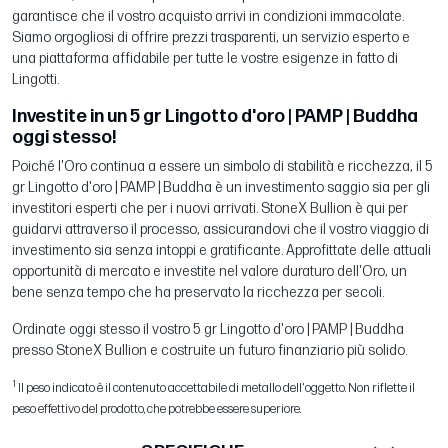
garantisce che il vostro acquisto arrivi in condizioni immacolate.
Siamo orgogliosi di offrire prezzi trasparenti, un servizio esperto e
una piattaforma affidabile per tutte le vostre esigenze in fatto di
Lingotti.
Investite in un 5 gr Lingotto d'oro | PAMP | Buddha
oggi stesso!
Poiché l'Oro continua a essere un simbolo di stabilità e ricchezza, il 5
gr Lingotto d'oro | PAMP | Buddha è un investimento saggio sia per gli
investitori esperti che per i nuovi arrivati. StoneX Bullion è qui per
guidarvi attraverso il processo, assicurandovi che il vostro viaggio di
investimento sia senza intoppi e gratificante. Approfittate delle attuali
opportunità di mercato e investite nel valore duraturo dell'Oro, un
bene senza tempo che ha preservato la ricchezza per secoli.
Ordinate oggi stesso il vostro 5 gr Lingotto d'oro | PAMP | Buddha
presso StoneX Bullion e costruite un futuro finanziario più solido.
1
Il peso indicato è il contenuto accettabile di metallo dell'oggetto. Non riflette il
peso effettivo del prodotto, che potrebbe essere superiore.