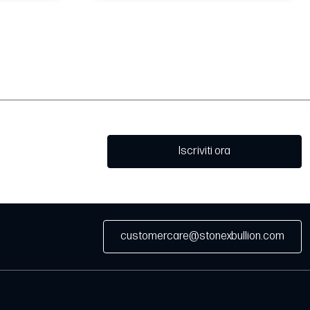
Iscriviti ora
customercare@stonexbullion.com