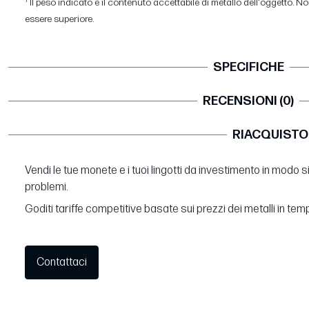
1
Il peso indicato è il contenuto accettabile di metallo dell'oggetto. Non
essere superiore.
SPECIFICHE
RECENSIONI (0)
RIACQUISTO
Vendi le tue monete e i tuoi lingotti da investimento in modo 
problemi.
Goditi tariffe competitive basate sui prezzi dei metalli in tem
Contattaci