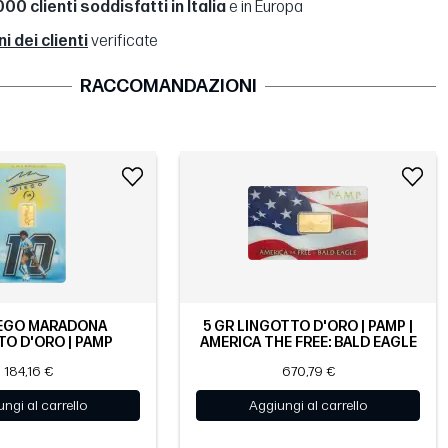
00 clienti soddisfatti in Italia
e in Europa
 dei clienti
verificate
RACCOMANDAZIONI
IEGO MARADONA
5 GR LINGOTTO D'ORO | PAMP |
O D'ORO | PAMP
AMERICA THE FREE: BALD EAGLE
184,16 €
670,79 €
ngi al carrello
Aggiungi al carrello