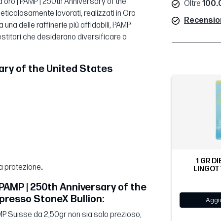
 d'oro | PAMP | 250th Anniversary of the
Oltre
100.0
eticolosamente lavorati, realizzati in Oro
Recensioni
na delle raffinerie più affidabili, PAMP
vestitori che desiderano diversificare o
sary of the United States
1 GR D
ma protezione
.
LINGOTT
 PAMP | 250th Anniversary of the
 presso StoneX Bullion:
Aggiu
AMP Suisse da 2,50gr non sia solo prezioso,