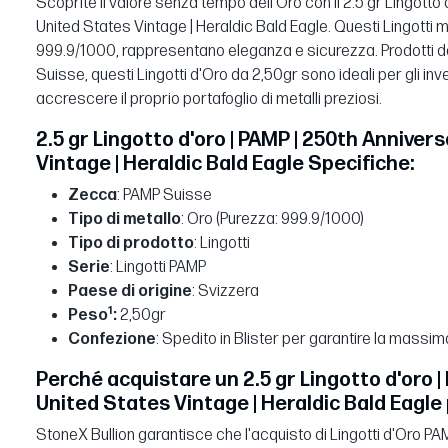
Scoprite il valore senza tempo dell'Oro con il 2.5 gr Lingotto
United States Vintage | Heraldic Bald Eagle. Questi Lingotti m
999.9/1000, rappresentano eleganza e sicurezza. Prodotti da u
Suisse, questi Lingotti d'Oro da 2,50gr sono ideali per gli in
accrescere il proprio portafoglio di metalli preziosi.
2.5 gr Lingotto d'oro | PAMP | 250th Anniver
Vintage | Heraldic Bald Eagle Specifiche:
Zecca
: PAMP Suisse
Tipo di metallo
: Oro (Purezza: 999.9/1000)
Tipo di prodotto
: Lingotti
Serie
: Lingotti PAMP
Paese di origine
: Svizzera
1
Peso
:
2,50gr
Confezione
: Spedito in Blister per garantire la massi
Perché acquistare un 2.5 gr Lingotto d'oro |
United States Vintage | Heraldic Bald Eagle
StoneX Bullion garantisce che l'acquisto di Lingotti d'Oro P