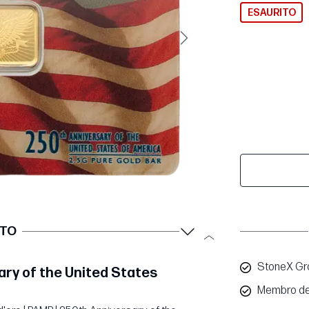
ESAURITO
Avanti
TTO
StoneX Gro
sary of the United States
Membro de