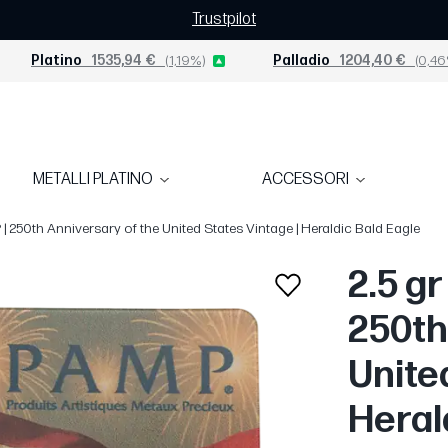
Trustpilot
Platino
1535,94 €
(1,19%)
Palladio
1204,40 €
(0,46
METALLI PLATINO
ACCESSORI
P | 250th Anniversary of the United States Vintage | Heraldic Bald Eagle
2.5 gr
250th
Unite
Heral