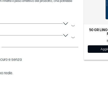
 riflette il peso effettivo del prodotto, che potrebbe
50 GR LIN
Aggiu
sicuro e senza
po reale.