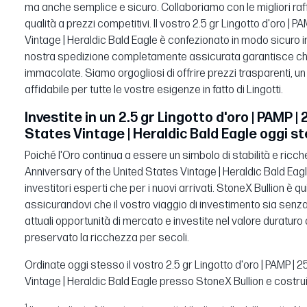
ma anche semplice e sicuro. Collaboriamo con le migliori raffi
qualità a prezzi competitivi. Il vostro 2.5 gr Lingotto d'oro |
Vintage | Heraldic Bald Eagle è confezionato in modo sicuro i
nostra spedizione completamente assicurata garantisce che i
immacolate. Siamo orgogliosi di offrire prezzi trasparenti, u
affidabile per tutte le vostre esigenze in fatto di Lingotti.
Investite in un 2.5 gr Lingotto d'oro | PAMP 
States Vintage | Heraldic Bald Eagle oggi s
Poiché l'Oro continua a essere un simbolo di stabilità e ricche
Anniversary of the United States Vintage | Heraldic Bald Eagl
investitori esperti che per i nuovi arrivati. StoneX Bullion è q
assicurandovi che il vostro viaggio di investimento sia senza 
attuali opportunità di mercato e investite nel valore duratur
preservato la ricchezza per secoli.
Ordinate oggi stesso il vostro 2.5 gr Lingotto d'oro | PAMP |
Vintage | Heraldic Bald Eagle presso StoneX Bullion e costruit