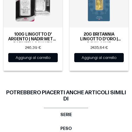
100G LINGOTTO D'
20G BRITANNIA
ARGENTO | NADIR METAL
LINGOTTO D'ORO |
RAFINERI | CONIATO
ROYAL MINT
246,39 €
2435,84 €
Aggiungi al carrello
Aggiungi al carrello
POTREBBERO PIACERTI ANCHE ARTICOLI SIMILI
DI
SERIE
PESO