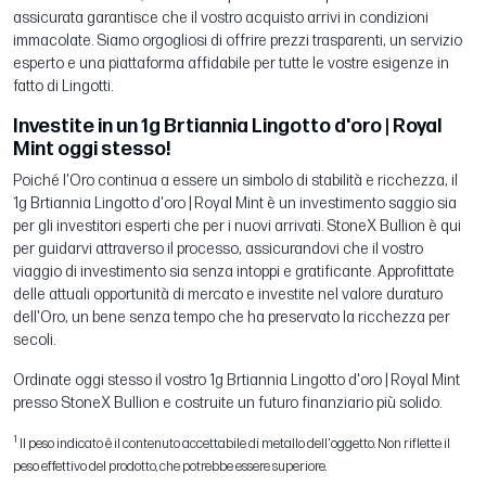
assicurata garantisce che il vostro acquisto arrivi in condizioni
immacolate. Siamo orgogliosi di offrire prezzi trasparenti, un servizio
esperto e una piattaforma affidabile per tutte le vostre esigenze in
fatto di Lingotti.
Investite in un 1g Brtiannia Lingotto d'oro | Royal
Mint oggi stesso!
Poiché l'Oro continua a essere un simbolo di stabilità e ricchezza, il
1g Brtiannia Lingotto d'oro | Royal Mint è un investimento saggio sia
per gli investitori esperti che per i nuovi arrivati. StoneX Bullion è qui
per guidarvi attraverso il processo, assicurandovi che il vostro
viaggio di investimento sia senza intoppi e gratificante. Approfittate
delle attuali opportunità di mercato e investite nel valore duraturo
dell'Oro, un bene senza tempo che ha preservato la ricchezza per
secoli.
Ordinate oggi stesso il vostro 1g Brtiannia Lingotto d'oro | Royal Mint
presso StoneX Bullion e costruite un futuro finanziario più solido.
1
Il peso indicato è il contenuto accettabile di metallo dell'oggetto. Non riflette il
peso effettivo del prodotto, che potrebbe essere superiore.