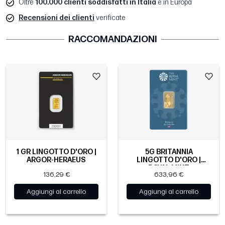
Oltre
100.000 clienti soddisfatti in Italia
e in Europa
Recensioni dei clienti
verificate
RACCOMANDAZIONI
1 GR LINGOTTO D'ORO |
5G BRITANNIA
ARGOR-HERAEUS
LINGOTTO D'ORO |
ROYAL MINT
136,29 €
633,96 €
Aggiungi al carrello
Aggiungi al carrello