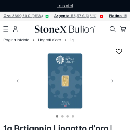
Trustpilot
Oro
3699,39 €
(0,53%)
Argento
53,57 €
(0,64%)
Platino
1522
Pagina iniziale
Lingotti d'oro
1g
Precedente
Avanti
1g Brtiannia Lingotto d'oro |