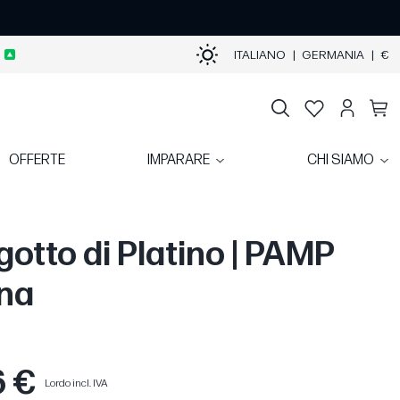
ITALIANO
|
GERMANIA
|
€
OFFERTE
IMPARARE
CHI SIAMO
gotto di Platino | PAMP
na
6 €
Lordo incl. IVA