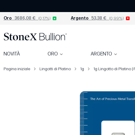
Oro
3686,08 €
(0,17%)
Argento
53,38 €
(0,99%)
NOVITÀ
ORO
ARGENTO
Pagina iniziale
Lingotti di Platino
1g
1g Lingotto di Platino 