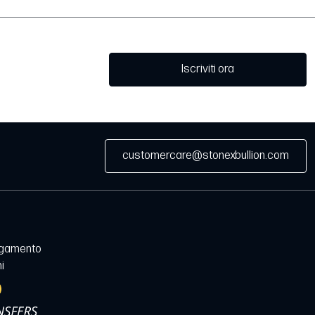
Iscriviti ora
customercare@stonexbullion.com
agamento
i