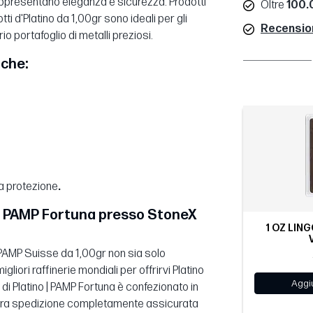
rappresentano eleganza e sicurezza. Prodotti
Oltre
100.0
tti d'Platino da 1,00gr sono ideali per gli
Recensioni
o portafoglio di metalli preziosi.
iche:
ma protezione
.
o | PAMP Fortuna presso StoneX
1 OZ LING
o PAMP Suisse da 1,00gr non sia solo
iori raffinerie mondiali per offrirvi Platino
Aggiu
o di Platino | PAMP Fortuna è confezionato in
ostra spedizione completamente assicurata