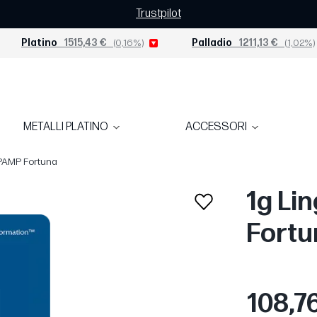
Trustpilot
Platino
1515,43 €
(0,16%)
Palladio
1211,13 €
(1,02%)
METALLI PLATINO
ACCESSORI
| PAMP Fortuna
1g Lin
Fortu
108,7