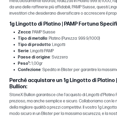
meticolosamente lavorati, realizzati in Platino 999.9/1000, 
da una delle raffinerie più affidabili, PAMP Suisse, questi Lingo
investitori che desiderano diversificare o accrescere il propri
1g Lingotto di Platino | PAMP Fortuna Specif
Zecca
: PAMP Suisse
Tipo di metallo
: Platino (Purezza: 999.9/1000)
Tipo di prodotto
: Lingotti
Serie
: Lingotti PAMP
Paese di origine
: Svizzera
1
Peso
:
1,00gr
Confezione
: Spedito in Blister per garantire la massi
Perché acquistare un 1g Lingotto di Platin
Bullion:
StoneX Bullion garantisce che l'acquisto di Lingotti d'Platin
prezioso, ma anche semplice e sicuro. Collaboriamo con le migl
della migliore qualità a prezzi competitivi. Il vostro 1g Lingott
modo sicuro in un Blister per la massima sicurezza, e la n