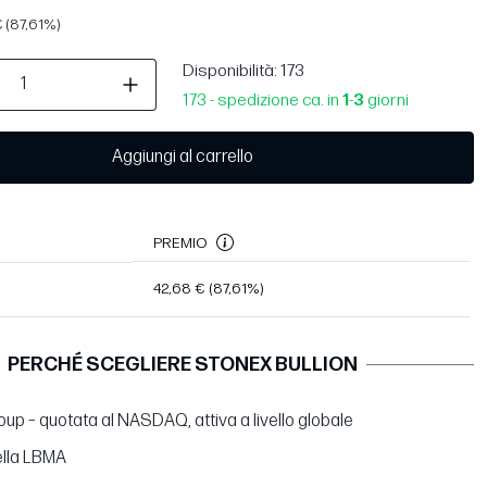
 (87,61%)
Disponibilità
: 173
173 - spedizione ca. in
1
-
3
giorni
Aggiungi al carrello
PREMIO
42,68 €
(87,61%)
PERCHÉ SCEGLIERE STONEX BULLION
up – quotata al NASDAQ, attiva a livello globale
lla LBMA