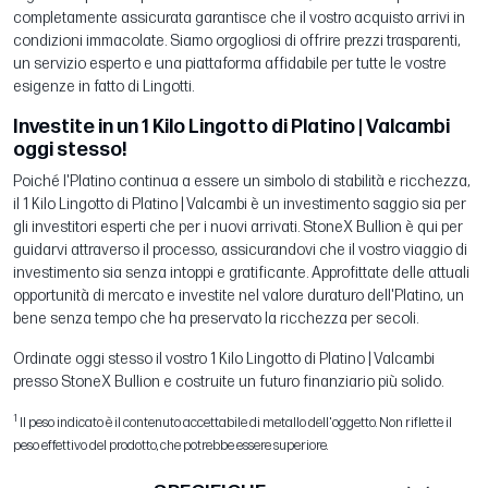
completamente assicurata garantisce che il vostro acquisto arrivi in
condizioni immacolate. Siamo orgogliosi di offrire prezzi trasparenti,
un servizio esperto e una piattaforma affidabile per tutte le vostre
esigenze in fatto di Lingotti.
Investite in un 1 Kilo Lingotto di Platino | Valcambi
oggi stesso!
Poiché l'Platino continua a essere un simbolo di stabilità e ricchezza,
il 1 Kilo Lingotto di Platino | Valcambi è un investimento saggio sia per
gli investitori esperti che per i nuovi arrivati. StoneX Bullion è qui per
guidarvi attraverso il processo, assicurandovi che il vostro viaggio di
investimento sia senza intoppi e gratificante. Approfittate delle attuali
opportunità di mercato e investite nel valore duraturo dell'Platino, un
bene senza tempo che ha preservato la ricchezza per secoli.
Ordinate oggi stesso il vostro 1 Kilo Lingotto di Platino | Valcambi
presso StoneX Bullion e costruite un futuro finanziario più solido.
1
Il peso indicato è il contenuto accettabile di metallo dell'oggetto. Non riflette il
peso effettivo del prodotto, che potrebbe essere superiore.