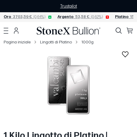
Trustpilot
Oro
3703,59 €
(0,64%)
Argento
53,58 €
(0,62%)
Platino
152
Pagina iniziale
Lingotti di Platino
1000g
1 Kilo Lingotto di Platino |