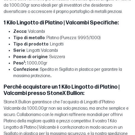
da 1.000,00gr sono ideali per gli investitori che desiderano
diversificare o accrescere il proprio portafoglio di metalli preziosi.
1 Kilo Lingotto di Platino | Valcambi Specifiche:
Zecca
: Valcambi
Tipo di metallo
: Platino (Purezza: 999.5/1000)
Tipo di prodotto
: Lingotti
Serie
: Lingotti Valcambi
Paese di origine
: Svizzera
1
Peso
:
1.000,00gr
Confezione
: Spedito in Sigillato in plastica per garantire la
massima protezione
.
Perché acquistare un 1 Kilo Lingotto di Platino |
Valcambi presso StoneX Bullion:
StoneX Bullion garantisce che l'acquisto di Lingotti d'Platino
Valcambi da 1.000,00gr non sia solo prezioso, ma anche semplice e
sicuro. Collaboriamo con le migliori raffinerie mondiali per offrirvi
Platino della migliore qualità a prezzi competitivi. Il vostro 1 Kilo
Lingotto di Platino | Valcambi è confezionato in modo sicuro in un
Sigillato in plastica per la massima sicurezza, e la nostra spedizione